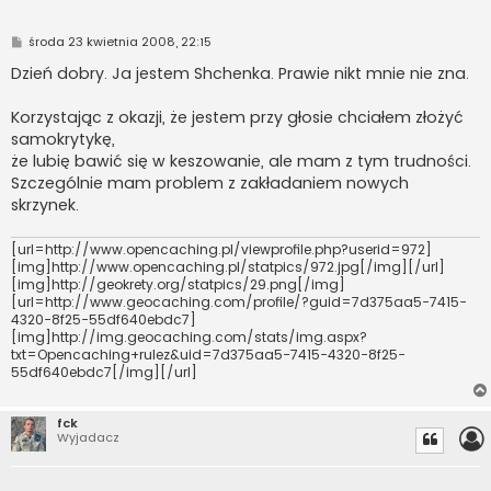
P
środa 23 kwietnia 2008, 22:15
o
s
Dzień dobry. Ja jestem Shchenka. Prawie nikt mnie nie zna.
t
Korzystając z okazji, że jestem przy głosie chciałem złożyć
samokrytykę,
że lubię bawić się w keszowanie, ale mam z tym trudności.
Szczególnie mam problem z zakładaniem nowych
skrzynek.
[url=http://www.opencaching.pl/viewprofile.php?userid=972]
[img]http://www.opencaching.pl/statpics/972.jpg[/img][/url]
[img]http://geokrety.org/statpics/29.png[/img]
[url=http://www.geocaching.com/profile/?guid=7d375aa5-7415-
4320-8f25-55df640ebdc7]
[img]http://img.geocaching.com/stats/img.aspx?
txt=Opencaching+rulez&uid=7d375aa5-7415-4320-8f25-
55df640ebdc7[/img][/url]
fck
Wyjadacz