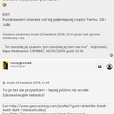
EDIT:
Pozdrawiam również od tej piękniejszej części Temu: Oli i
Julki
Ostatnio zmieniony środa 23 kwietnia 2008, 22:01 przez
Voit
, łącznie
zmieniany 1 raz.
..."Im bardziej jej szukam, tym bardziej jej tam nie ma"... trójmiasto,
Kępa Redłowska (OP18B6), 29/05/2009 godz 22.30
toczygroszek
Forumator
P
środa 23 kwietnia 2008, 21:44
o
s
To ja też sie przywitam - lepiej późno niż wcale.
t
Zdrawstwujtie riebiata!
[url=http://www.geocaching.com/profile/?guid=efde318e-5da8-
4e48-9bf9-726b9a41c98a]