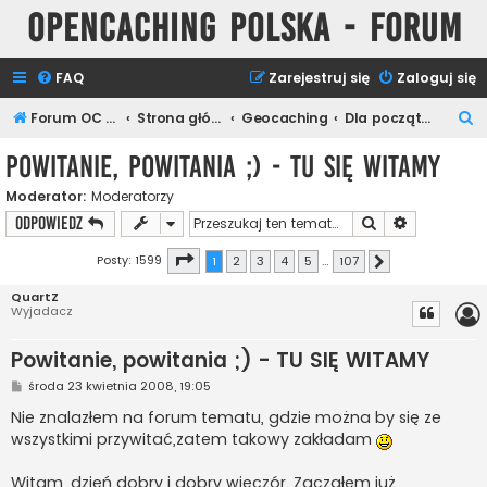
Opencaching Polska - Forum
FAQ
Zarejestruj się
Zaloguj się
S
Forum OC PL
Strona główna
Geocaching
Dla początkujących
z
Powitanie, powitania ;) - TU SIĘ WITAMY
u
Moderator:
Moderatorzy
k
Szukaj
Wyszukiwan
ODPOWIEDZ
a
j
Strona
1
z
107
Posty: 1599
1
2
3
4
5
…
107
Następna
QuartZ
Wyjadacz
Powitanie, powitania ;) - TU SIĘ WITAMY
P
środa 23 kwietnia 2008, 19:05
o
s
Nie znalazłem na forum tematu, gdzie można by się ze
t
wszystkimi przywitać,zatem takowy zakładam
Witam, dzień dobry i dobry wieczór. Zacząłem już