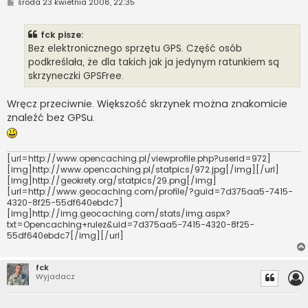
P
środa 23 kwietnia 2008, 22:35
o
s
t
fck pisze:
Bez elektronicznego sprzętu GPS. Część osób
podkreślała, że dla takich jak ja jedynym ratunkiem są
skrzyneczki GPSFree.
Wręcz przeciwnie. Większość skrzynek można znakomicie
znaleźć bez GPSu.
[url=http://www.opencaching.pl/viewprofile.php?userid=972]
[img]http://www.opencaching.pl/statpics/972.jpg[/img][/url]
[img]http://geokrety.org/statpics/29.png[/img]
[url=http://www.geocaching.com/profile/?guid=7d375aa5-7415-
4320-8f25-55df640ebdc7]
[img]http://img.geocaching.com/stats/img.aspx?
txt=Opencaching+rulez&uid=7d375aa5-7415-4320-8f25-
55df640ebdc7[/img][/url]
fck
Wyjadacz