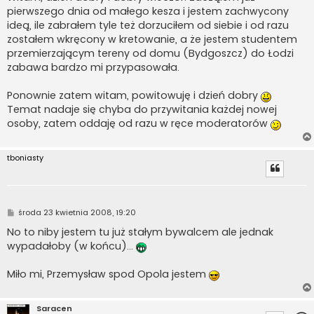
pierwszego dnia od małego kesza i jestem zachwycony
ideą, ile zabrałem tyle też dorzuciłem od siebie i od razu
zostałem wkręcony w kretowanie, a że jestem studentem
przemierzającym tereny od domu (Bydgoszcz) do Łodzi
zabawa bardzo mi przypasowała.
Ponownie zatem witam, powitowuję i dzień dobry
Temat nadaje się chyba do przywitania każdej nowej
osoby, zatem oddaję od razu w ręce moderatorów
tboniasty
P
środa 23 kwietnia 2008, 19:20
o
s
No to niby jestem tu już stałym bywalcem ale jednak
t
wypadałoby (w końcu)...
Miło mi, Przemysław spod Opola jestem
Saracen