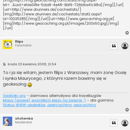
[img]http://img.geocaching.com/stats/img.aspx?
txt=...&uid=efde318e-5da8-4e48-9bf9-726b9a41c98a[/img][/url]
[url=http://www.drunners.de/cachestats/]
[img]http://www.drunners.de/cachestats/stat2.aspx?
id=10025285[/img][/url][url=http://www.geocaching.org.pl]
[img]http://www.geocaching.org.pl/images/200x50.jpg[/img]
[/url]
filips
Forumator
P
środa 23 kwietnia 2008, 21:54
o
s
To i ja się witam, jestem filips z Warszawy, mam żonę Gosię
t
i synka Maurycego, z którymi razem bawimy się w
geokeszing
GeoKrety.org
- darmowa alternatywa dla travelbugów
Mapa (prawie) wszystkich keszy na świecie ;)
- dla garmina
Status WWW geokretów, opencaching, geocaching
shchenka
Moderator