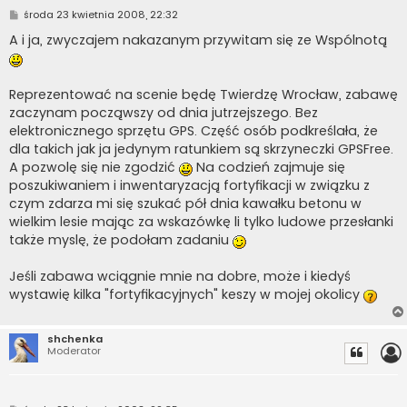
P
środa 23 kwietnia 2008, 22:32
o
s
A i ja, zwyczajem nakazanym przywitam się ze Wspólnotą
t
Reprezentować na scenie będę Twierdzę Wrocław, zabawę
zaczynam począwszy od dnia jutrzejszego. Bez
elektronicznego sprzętu GPS. Część osób podkreślała, że
dla takich jak ja jedynym ratunkiem są skrzyneczki GPSFree.
A pozwolę się nie zgodzić
Na codzień zajmuje się
poszukiwaniem i inwentaryzacją fortyfikacji w związku z
czym zdarza mi się szukać pół dnia kawałku betonu w
wielkim lesie mając za wskazówkę li tylko ludowe przesłanki
także myslę, że podołam zadaniu
Jeśli zabawa wciągnie mnie na dobre, może i kiedyś
wystawię kilka "fortyfikacyjnych" keszy w mojej okolicy
shchenka
Moderator