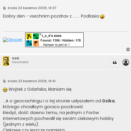
P
środa 23 kwietnia 2008, 19:37
o
s
Dobry den - vsechnim pozdrav z ........ Podlasia
t
.
Voit
Forumator
P
środa 23 kwietnia 2008, 19:41
o
s
Wojtek z Gdańska, kłaniam się.
t
...A o geocachingu i o tej stronie usłyszałem od
Dzika
,
którego chciałbym goraco pozdrowić.
Kiedyś, dość dawno temu, na jednym z Forów
internetowych pochwalił się swoim ciekawym hobby
(jednym z wielu).
Ciekawe czy jeszcze pamięta...