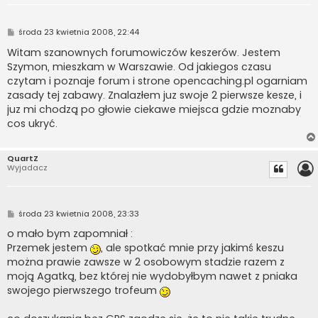
P
środa 23 kwietnia 2008, 22:44
o
s
Witam szanownych forumowiczów keszerów. Jestem
t
Szymon, mieszkam w Warszawie. Od jakiegos czasu
czytam i poznaje forum i strone opencaching.pl ogarniam
zasady tej zabawy. Znalazłem juz swoje 2 pierwsze kesze, i
juz mi chodzą po głowie ciekawe miejsca gdzie moznaby
cos ukryć.
QuartZ
Wyjadacz
P
środa 23 kwietnia 2008, 23:33
o
s
o mało bym zapomniał :
t
Przemek jestem
, ale spotkać mnie przy jakimś keszu
można prawie zawsze w 2 osobowym stadzie razem z
moją Agatką, bez której nie wydobyłbym nawet z pniaka
swojego pierwszego trofeum