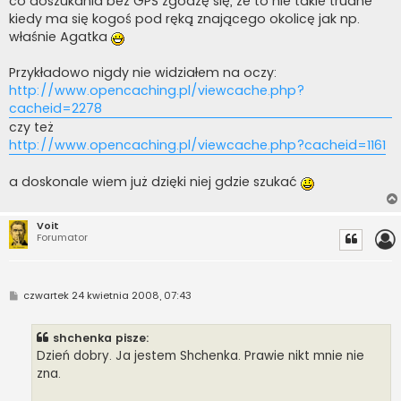
co doszukania bez GPS zgodzę się, że to nie takie trudne
kiedy ma się kogoś pod ręką znającego okolicę jak np.
właśnie Agatka
Przykładowo nigdy nie widziałem na oczy:
http://www.opencaching.pl/viewcache.php?
cacheid=2278
czy też
http://www.opencaching.pl/viewcache.php?cacheid=1161
a doskonale wiem już dzięki niej gdzie szukać
Voit
Forumator
P
czwartek 24 kwietnia 2008, 07:43
o
s
t
shchenka pisze:
Dzień dobry. Ja jestem Shchenka. Prawie nikt mnie nie
zna.