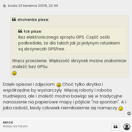
P
środa 23 kwietnia 2008, 22:44
o
s
t
shchenka pisze:
fck pisze:
Bez elektronicznego sprzętu GPS. Część osób
podkreślała, że dla takich jak ja jedynym ratunkiem
są skrzyneczki GPSFree.
Wręcz przeciwnie. Większość skrzynek można znakomicie
znaleźć bez GPSu.
Dzięki opisowi i zdjęciom.
Choć tylko skrytka i
współrzędne by wystarczyły. Więcej roboty i robota
trudniejsza, ale i znaleźć można bawiąc się w tradycyjne
nanoszenie na papierowe mapy i pójście "na spontan". A i
jaka radość, kiedy człowiek niemiłosiernie się namęczy
MACK
Nowy na forum