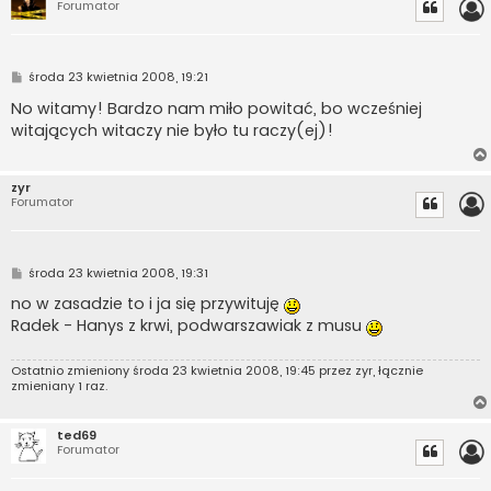
Forumator
P
środa 23 kwietnia 2008, 19:21
o
s
No witamy! Bardzo nam miło powitać, bo wcześniej
t
witających witaczy nie było tu raczy(ej)!
zyr
Forumator
P
środa 23 kwietnia 2008, 19:31
o
s
no w zasadzie to i ja się przywituję
t
Radek - Hanys z krwi, podwarszawiak z musu
Ostatnio zmieniony środa 23 kwietnia 2008, 19:45 przez
zyr
, łącznie
zmieniany 1 raz.
ted69
Forumator