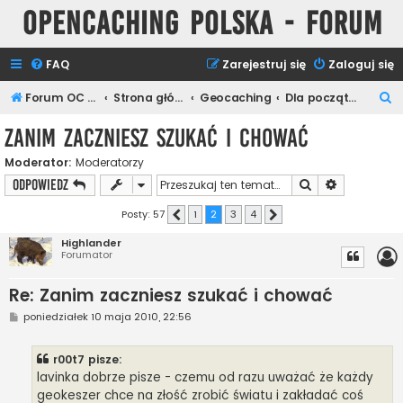
Opencaching Polska - Forum
FAQ
Zarejestruj się
Zaloguj się
S
Forum OC PL
Strona główna
Geocaching
Dla początkujących
z
Zanim zaczniesz szukać i chować
u
Moderator:
Moderatorzy
k
Szukaj
Wyszukiwan
ODPOWIEDZ
a
j
Posty: 57
1
2
3
4
Poprzednia
Następna
Highlander
Forumator
Re: Zanim zaczniesz szukać i chować
P
poniedziałek 10 maja 2010, 22:56
o
s
t
r00t7 pisze:
lavinka dobrze pisze - czemu od razu uważać że każdy
geokeszer chce na złość zrobić światu i zakładać coś