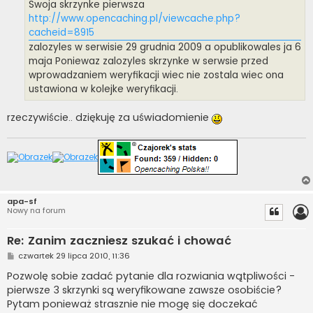
Swoja skrzynke pierwsza
http://www.opencaching.pl/viewcache.php?
cacheid=8915
zalozyles w serwisie 29 grudnia 2009 a opublikowales ja 6
maja Poniewaz zalozyles skrzynke w serwsie przed
wprowadzaniem weryfikacji wiec nie zostala wiec ona
ustawiona w kolejke weryfikacji.
rzeczywiście.. dziękuję za uświadomienie
apa-sf
Nowy na forum
Re: Zanim zaczniesz szukać i chować
P
czwartek 29 lipca 2010, 11:36
o
s
Pozwolę sobie zadać pytanie dla rozwiania wątpliwości -
t
pierwsze 3 skrzynki są weryfikowane zawsze osobiście?
Pytam ponieważ strasznie nie mogę się doczekać