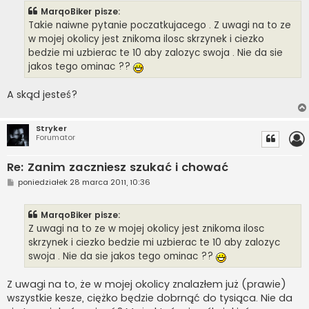
t
MarqoBiker pisze:
Takie naiwne pytanie poczatkujacego . Z uwagi na to ze
w mojej okolicy jest znikoma ilosc skrzynek i ciezko
bedzie mi uzbierac te 10 aby zalozyc swoja . Nie da sie
jakos tego ominac ??
A skąd jesteś?
Stryker
Forumator
Re: Zanim zaczniesz szukać i chować
P
poniedziałek 28 marca 2011, 10:36
o
s
t
MarqoBiker pisze:
Z uwagi na to ze w mojej okolicy jest znikoma ilosc
skrzynek i ciezko bedzie mi uzbierac te 10 aby zalozyc
swoja . Nie da sie jakos tego ominac ??
Z uwagi na to, że w mojej okolicy znalazłem już (prawie)
wszystkie kesze, ciężko będzie dobrnąć do tysiąca. Nie da