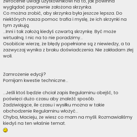
zwrócenie uwagi użytkownikowi na to, jak powinna
wyglądać poprawnie założona skrzynka.
Co można zrobić, aby skrzynka była jeszcze lepsza. Do
niektórych nasza pomoc trafia i myslę, że ich skrzynki na
tym zyskują.
...Inni i tak założą kiedyś czwartą skrzynkę. Być może
wirtualną. I nic na to nie poradzimy...
Osobiście wierzę, że błędy popełniane są z niewiedzy, a ta
zazwyczaj wynika z braku doświadczenia. Nie zakładam złej
woli.
Zamrożenie edycji?
Pomijam kwestie techniczne...
...Jeśli ktoś będzie chciał zapis Regulaminu obejść, to
poświęci dużo czasu aby znaleźć sposób.
Zadziwiające, ile czasu i wysiłku można w takie
obchodzenie Regulaminu włożyć...
Chyba, Macieju, że wiesz co mam na myśli. Rozmawialiśmy
kiedyś na ten właśnie temat.