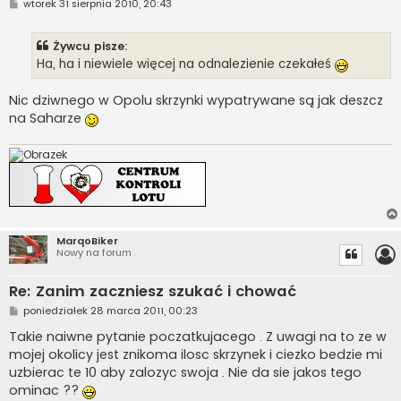
P
wtorek 31 sierpnia 2010, 20:43
o
s
t
Żywcu pisze:
Ha, ha i niewiele więcej na odnalezienie czekałeś
Nic dziwnego w Opolu skrzynki wypatrywane są jak deszcz
na Saharze
MarqoBiker
Nowy na forum
Re: Zanim zaczniesz szukać i chować
P
poniedziałek 28 marca 2011, 00:23
o
s
Takie naiwne pytanie poczatkujacego . Z uwagi na to ze w
t
mojej okolicy jest znikoma ilosc skrzynek i ciezko bedzie mi
uzbierac te 10 aby zalozyc swoja . Nie da sie jakos tego
ominac ??