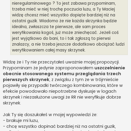
nieregulaminowego ? To jest zabawa przypominam,
trzeba mieć w niej trochę poczucia luzu, a Ty Maciej
widzę chcesz mieć wszystko dopięte bardziej niż na
ostatni guzik. Wiadomo że nie każda skrzynka będzie
idealna, zwłaszcza te pierwsze, ale sam proces
weryfikowania kogoś, już może zniechęcać. Jeżeli coś
jest wyjątkowo do bani, to i tak zgłoszą to pierwsi
znalazcy, a nie trzeba jeszcze dodatkowo obciążać ludzi
weryfikowaniem całej masy skrzynek.
Widzę że i Ty nie przeczytałeś uważnie mojej propozycji.
Przypominam że jedynie zaproponowałem
uszczelnienie
obecnie stosowanego systemu przeglądania trzech
pierwszych skrzynek
, z związku z tym że w trójmieście
pojawiły się przypadki twórczego kombinowania, które w
efekcie powodowało niepotrzebne dyskusje w logach
skrzynek i niezasłużone uwagi że RR nie weryfikuje dobrze
skrzynek.
Jak Ty się doszukałeś w mojej wypowiedzi że:
- brakuje mi luzu,
- chcę wszystko dopinać bardziej niż na ostatni guzik,