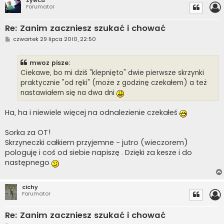
Forumator
Re: Zanim zaczniesz szukać i chować
P
czwartek 29 lipca 2010, 22:50
o
s
t
mwoz pisze:
Ciekawe, bo mi dziś "klepnięto" dwie pierwsze skrzynki
praktycznie "od ręki" (może z godzinę czekałem) a też
nastawiałem się na dwa dni
Ha, ha i niewiele więcej na odnalezienie czekałeś
Sorka za OT!
Skrzyneczki całkiem przyjemne - jutro (wieczorem)
pologuję i coś od siebie napiszę . Dzięki za kesze i do
następnego
cichy
Forumator
Re: Zanim zaczniesz szukać i chować