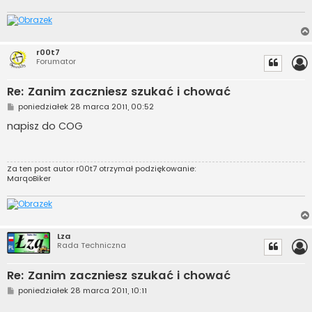
r00t7
Forumator
Re: Zanim zaczniesz szukać i chować
P
poniedziałek 28 marca 2011, 00:52
o
s
napisz do COG
t
Za ten post autor
r00t7
otrzymał podziękowanie:
MarqoBiker
Lza
Rada Techniczna
Re: Zanim zaczniesz szukać i chować
P
poniedziałek 28 marca 2011, 10:11
o
s