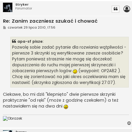
Stryker
Forumator
Re: Zanim zaczniesz szukać i chować
P
czwartek 29 lipca 2010, 17:56
o
s
t
apa-sf pisze:
Pozwolę sobie zadać pytanie dla rozwiania wątpliwości -
pierwsze 3 skrzynki są weryfikowane zawsze osobiście?
Pytam ponieważ strasznie nie mogę się doczekać
dopuszczenia do ruchu mojej pierwszej skrzyneczki i
zobaczenia pierwszych logów
(waypoint: OP2A82 ).
Chcę się zorientować na jaki okres oczekiwania mam się
nastawić (skrzynka zgłoszona do weryfikacji 27.07).
Ciekawe, bo mi dziś "klepnięto" dwie pierwsze skrzynki
praktycznie "od ręki" (może z godzinę czekałem) a też
nastawiałem się na dwa dni
Żywcu