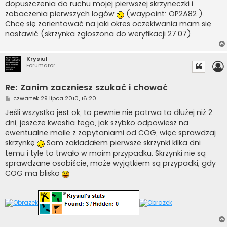
dopuszczenia do ruchu mojej pierwszej skrzyneczki i
zobaczenia pierwszych logów
(waypoint: OP2A82 ).
Chcę się zorientować na jaki okres oczekiwania mam się
nastawić (skrzynka zgłoszona do weryfikacji 27.07).
Krysiul
Forumator
Re: Zanim zaczniesz szukać i chować
P
czwartek 29 lipca 2010, 16:20
o
s
Jeśli wszystko jest ok, to pewnie nie potrwa to dłużej niż 2
t
dni, jeszcze kwestia tego, jak szybko odpowiesz na
ewentualne maile z zapytaniami od COG, więc sprawdzaj
skrzynkę
Sam zakładałem pierwsze skrzynki kilka dni
temu i tyle to trwało w moim przypadku. Skrzynki nie są
sprawdzane osobiście, może wyjątkiem są przypadki, gdy
COG ma blisko