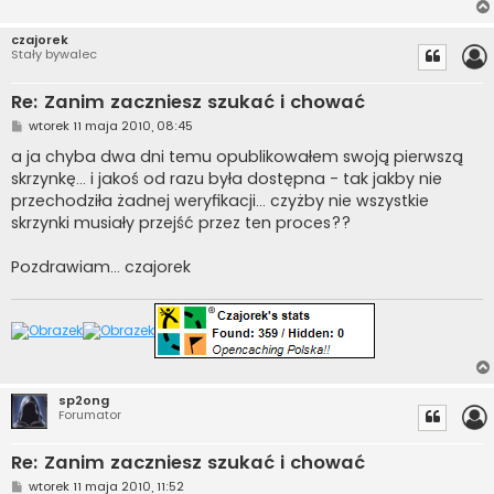
czajorek
Stały bywalec
Re: Zanim zaczniesz szukać i chować
P
wtorek 11 maja 2010, 08:45
o
s
a ja chyba dwa dni temu opublikowałem swoją pierwszą
t
skrzynkę... i jakoś od razu była dostępna - tak jakby nie
przechodziła żadnej weryfikacji... czyżby nie wszystkie
skrzynki musiały przejść przez ten proces??
Pozdrawiam... czajorek
sp2ong
Forumator
Re: Zanim zaczniesz szukać i chować
P
wtorek 11 maja 2010, 11:52