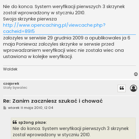
o
s
Nie do konca. System weryfikacji pierwszych 3 skrzynek
t
zostal wprowadzony w styczniu 2010.
Swoja skrzynke pierwsza
http://www.opencaching.pl/viewcache.php?
cacheid=8915
zalozyles w serwisie 29 grudnia 2009 a opublikowales ja 6
maja Poniewaz zalozyles skrzynke w serwsie przed
wprowadzaniem weryfikacji wiec nie zostala wiec ona
ustawiona w kolejke weryfikacji.
Waldek
czajorek
Stały bywalec
Re: Zanim zaczniesz szukać i chować
P
wtorek 11 maja 2010, 12:04
o
s
t
sp2ong pisze:
Nie do konca. System weryfikacji pierwszych 3 skrzynek
zostal wprowadzony w styczniu 2010.