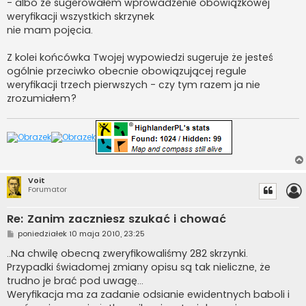
- albo że sugerowałem wprowadzenie obowiązkowej
weryfikacji wszystkich skrzynek
nie mam pojęcia.
Z kolei końcówka Twojej wypowiedzi sugeruje że jesteś
ogólnie przeciwko obecnie obowiązującej regule
weryfikacji trzech pierwszych - czy tym razem ja nie
zrozumiałem?
Voit
Forumator
Re: Zanim zaczniesz szukać i chować
P
poniedziałek 10 maja 2010, 23:25
o
s
..Na chwilę obecną zweryfikowaliśmy 282 skrzynki.
t
Przypadki świadomej zmiany opisu są tak nieliczne, że
trudno je brać pod uwagę...
Weryfikacja ma za zadanie odsianie ewidentnych baboli i