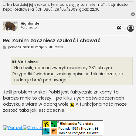
..."Im bardziej jej szukam, tym bardziej jej tam nie ma"... trójmiasto,
Kępa Redłowska (OP18B6), 29/05/2009 godz 22.30
Highlander
Forumator
Re: Zanim zaczniesz szukać i chować
P
poniedziałek 10 maja 2010, 23:38
o
s
t
Voit pisze:
..Na chwilę obecną zweryfikowaliśmy 282 skrzynki.
Przypadki świadomej zmiany opisu są tak nieliczne, że
trudno je brać pod uwagę...
Jeśli problem w skali Polski jest faktycznie znikomy, to
bardzo mnie to cieszy - po kilku złych doświadczeniach
odzyskuję wiarę w dobrą wolę
A funkcjonalność może
zostać taka jak jest obecnie.