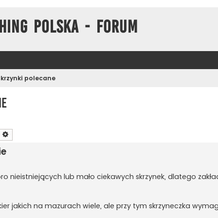
hing Polska - Forum
Skrzynki polecane
ie
zukaj
Wyszukiwanie zaawansowane
ie
o nieistniejących lub mało ciekawych skrzynek, dlatego zak
kier jakich na mazurach wiele, ale przy tym skrzyneczka wyma