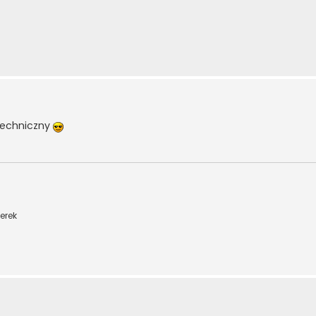
otechniczny
erek