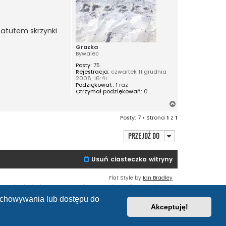
 atutem skrzynki
Grazka
Bywalec
Posty:
75
Rejestracja:
czwartek 11 grudnia
2008, 16:41
Podziękował;:
1 raz
Otrzymał podziękowań:
0
N
a
Posty: 7 • Strona
1
z
1
g
ó
Przejdź do
r
ę
Usuń ciasteczka witryny
Flat Style by
Ian Bradley
Technologię dostarcza
phpBB
® Forum Software © phpBB Limited
Polski pakiet językowy dostarcza
phpBB.pl
zechowywania lub dostępu do
Zasady ochrony danych osobowych
|
Regulamin
Akceptuję!