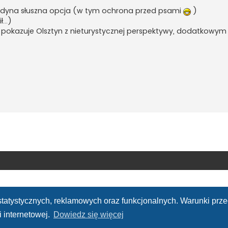
jedyna słuszna opcja (w tym ochrona przed psami
)
...)
 pokazuje Olsztyn z nieturystycznej perspektywy, dodatkowym
h statystycznych, reklamowych oraz funkcjonalnych. Warunki pr
 internetowej.
Dowiedz się więcej