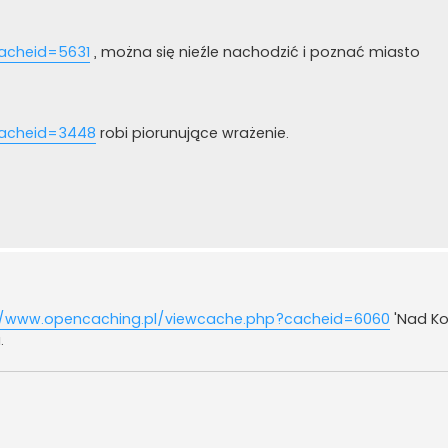
acheid=5631
, można się nieźle nachodzić i poznać miasto
cacheid=3448
robi piorunujące wrażenie.
//www.opencaching.pl/viewcache.php?cacheid=6060
'Nad Ko
.