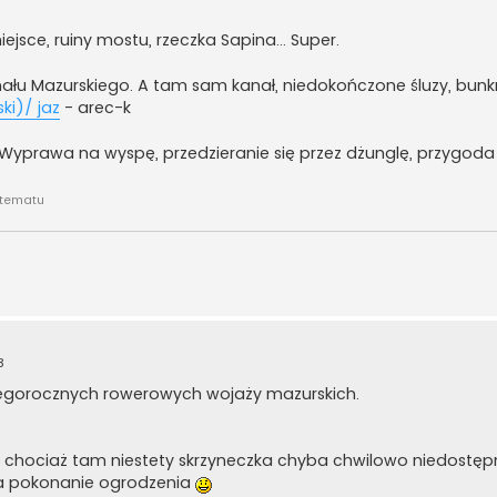
jsce, ruiny mostu, rzeczka Sapina... Super.
łu Mazurskiego. A tam sam kanał, niedokończone śluzy, bunkry
ki)/ jaz
- arec-k
Wyprawa na wyspę, przedzieranie się przez dżunglę, przygoda
 tematu
3
 tegorocznych rowerowych wojaży mazurskich.
 chociaż tam niestety skrzyneczka chyba chwilowo niedostę
na pokonanie ogrodzenia