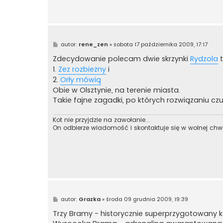
P
autor:
rene_zen
»
sobota 17 października 2009, 17:17
o
s
Zdecydowanie polecam dwie skrzynki
Rydzola
t
t
1.
Zez rozbieżny
i
2.
Orły mówią
Obie w Olsztynie, na terenie miasta.
Takie fajne zagadki, po których rozwiązaniu czu
Kot nie przyjdzie na zawołanie...
On odbierze wiadomość i skontaktuje się w wolnej chwi
P
autor:
Grazka
»
środa 09 grudnia 2009, 19:39
o
s
Trzy Bramy - historycznie superprzygotowany k
t