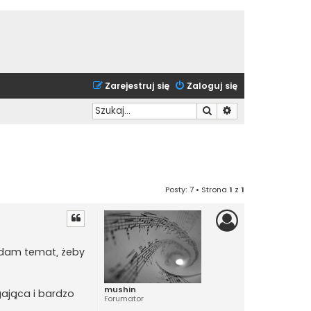
Zarejestruj się
Zaloguj się
Szukaj
Wyszukiwanie zaa
Posty: 7 • Strona
1
z
1
ładam temat, żeby
mushin
gająca i bardzo
Forumator