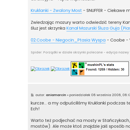
Kruklanki - Zwalony Most
- SNUFFER - Ciekawe mie
Zwiedzając mazury warto odwiedzić tereny Kana
śluz jest skrzynka
Kanał Mazurski Śluza Guja (Pias
02.Coobe - Niegocin_Ptasia Wyspa
- Coobe - 
Spider: Porządki w dziale skrzynki polecane - edycja nazwy
P
autor:
aniamarcin
»
poniedziałek 08 września 2008, 08:1
o
s
kurcze... a my odpuściliśmy Kruklanki podczas
t
Ech!
Warto też podjechać na mosty w Stańczykach,
mostów). Ale może ktoś znajdzie jaiś sposób 