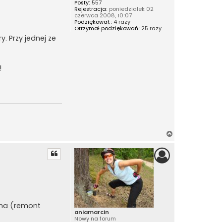
Posty:
557
Rejestracja:
poniedziałek 02
czerwca 2008, 10:07
Podziękował;:
4 razy
Otrzymał podziękowań:
25 razy
. Przy jednej ze
!
N
a
g
ó
r
ę
pna (remont
aniamarcin
Nowy na forum