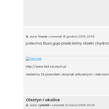
P
autor:
fruzia
»
czwartek 18 grudnia 2008, 23:56
o
s
polecma śluza guja piaski.śietny obiekt chydr
t
http://www.4x4.szczecin.pl
Jesteśmy ZA powrotem skrzynek wirtualnych i web kam
Olsztyn i okolice
P
autor:
rybki66
»
czwartek 12 marca 2009, 00:25
o