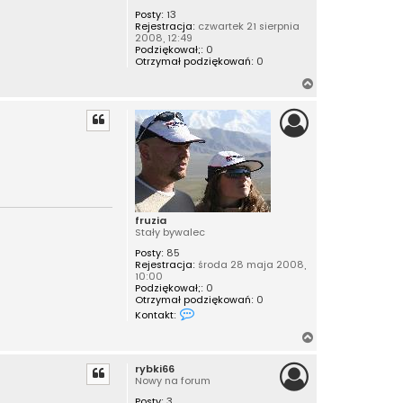
Posty:
13
Rejestracja:
czwartek 21 sierpnia
2008, 12:49
Podziękował;:
0
Otrzymał podziękowań:
0
N
a
g
ó
r
ę
fruzia
Stały bywalec
Posty:
85
Rejestracja:
środa 28 maja 2008,
10:00
Podziękował;:
0
Otrzymał podziękowań:
0
S
Kontakt:
k
o
N
n
a
t
rybki66
a
g
Nowy na forum
k
ó
t
Posty:
3
r