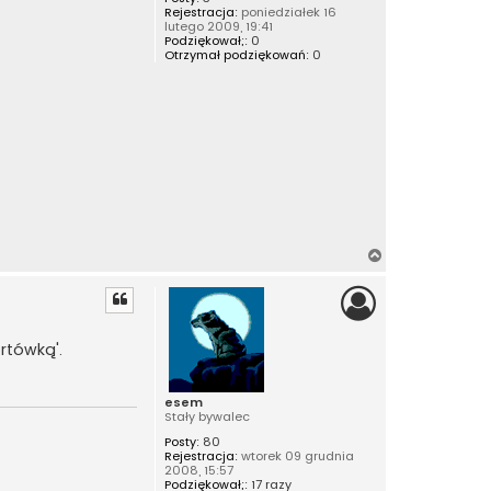
u
Rejestracja:
poniedziałek 16
j
ę
lutego 2009, 19:41
s
Podziękował;:
0
i
Otrzymał podziękowań:
0
ę
z
f
r
u
z
i
a
N
a
g
ó
r
rtówką'.
ę
esem
Stały bywalec
Posty:
80
Rejestracja:
wtorek 09 grudnia
2008, 15:57
Podziękował;:
17 razy