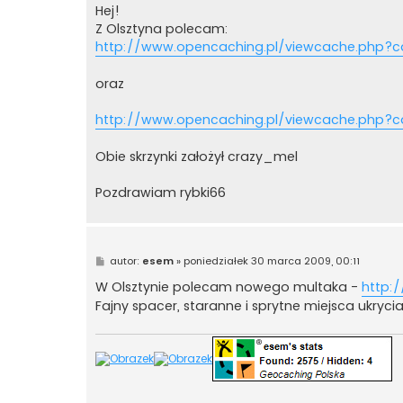
s
Hej!
t
Z Olsztyna polecam:
http://www.opencaching.pl/viewcache.php?c
oraz
http://www.opencaching.pl/viewcache.php?
Obie skrzynki założył crazy_mel
Pozdrawiam rybki66
P
autor:
esem
»
poniedziałek 30 marca 2009, 00:11
o
s
W Olsztynie polecam nowego multaka -
http:
t
Fajny spacer, staranne i sprytne miejsca ukrycia