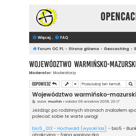
Opencac
Więcej…
FAQ
Forum OC PL
Strona główna
Geocaching
Województwo warmińsko-mazursk
Moderator:
Moderatorzy
S
ODPOWIEDZ
Województwo warmińsko-mazursk
P
autor:
mushin
»
sobota 06 września 2008, 20:17
o
s
Jeżdżąc po rodzinnych stronach znalazłem spor
t
polecać sobie te warte uwagi.
bio5_013 - Hochwald (wysoki las)
- bio5 - Bun
atrakcyjna - fajna wspinaczka.