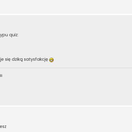
ypu quiz:
je się dziką satysfakcję
li
esz