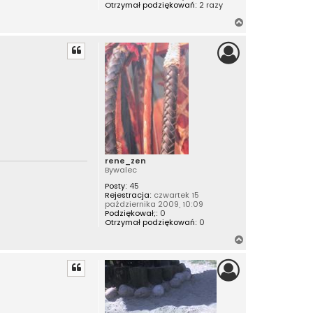
Otrzymał podziękowań:
2 razy
N
a
g
ó
r
ę
rene_zen
Bywalec
Posty:
45
Rejestracja:
czwartek 15
października 2009, 10:09
Podziękował;:
0
Otrzymał podziękowań:
0
N
a
g
ó
r
ę