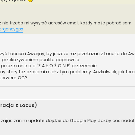
już nie trzeba mi wysyłać adresów email, każdy może pobrać sam:
 ergencygpx
zyć Locusa i Awarjny, by jeszcze raz przekazać z Locusa do A
 z przekazywaniem punktu poprawnie.
E" przeze mnie a o "Z A Ł O Ż O N E" przezemnie.
jny stary też czasami miał z tym problemy. Aczkolwiek, jak te
o serwera OC?
racja z Locus)
ę zająć zanim update dojdzie do Google Play. Jakby coś nadal n