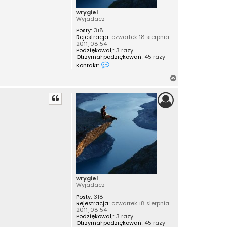
wrygiel
Wyjadacz
Posty:
318
Rejestracja:
czwartek 18 sierpnia
2011, 08:54
Podziękował;:
3 razy
Otrzymał podziękowań:
45 razy
S
Kontakt:
k
o
N
n
a
t
a
g
k
ó
t
r
u
j
ę
s
i
ę
z
w
r
y
g
wrygiel
i
Wyjadacz
e
l
Posty:
318
Rejestracja:
czwartek 18 sierpnia
2011, 08:54
Podziękował;:
3 razy
Otrzymał podziękowań:
45 razy