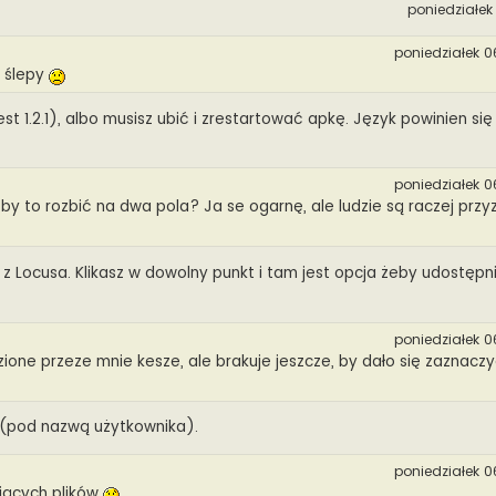
poniedziałek 
poniedziałek 0
m ślepy
est 1.2.1), albo musisz ubić i zrestartować apkę. Język powinien si
poniedziałek 0
 by to rozbić na dwa pola? Ja se ogarnę, ale ludzie są raczej prz
 z Locusa. Klikasz w dowolny punkt i tam jest opcja żeby udostępn
poniedziałek 0
zione przeze mnie kesze, ale brakuje jeszcze, by dało się zaznaczy
" (pod nazwą użytkownika).
poniedziałek 0
iejących plików