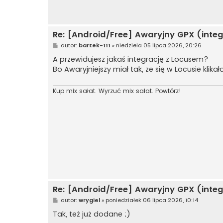
Re: [Android/Free] Awaryjny GPX (integ
P
autor:
bartek-111
»
niedziela 05 lipca 2026, 20:26
o
s
A przewidujesz jakaś integrację z Locusem?
t
Bo Awaryjniejszy miał tak, ze się w Locusie klik
Kup mix sałat. Wyrzuć mix sałat. Powtórz!
Re: [Android/Free] Awaryjny GPX (integ
P
autor:
wrygiel
»
poniedziałek 06 lipca 2026, 10:14
o
s
Tak, też już dodane ;)
t