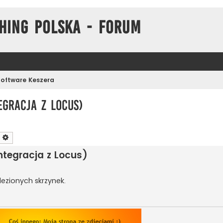
hing Polska - Forum
Software Keszera
egracja z Locus)
zukaj
Wyszukiwanie zaawansowane
ntegracja z Locus)
zionych skrzynek.