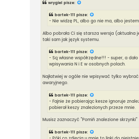
wrygiel
pisze:
bartek-111
pisze:
- Nie widzę PL, albo go nie ma, albo jeste
Albo pobrała Ci się starsza wersja (aktualna j
taki sam jak język systemu.
bartek-111
pisze:
- Są własne współrzędne!!! - super, a dało
wpisywania N i E w osobnych polach.
Najłatwiej w ogóle nie wpisywać tylko wybrać
awaryjnego.
bartek-111
pisze:
- Fajnie że pobierając kesze ignoruje znale
pobierał keszy znalezionych przeze mnie.
Musisz zaznaczyć "Pomiń znalezione skrzynki
bartek-111
pisze:
- Póki co zdjęcia u mnie to linki do nieistn