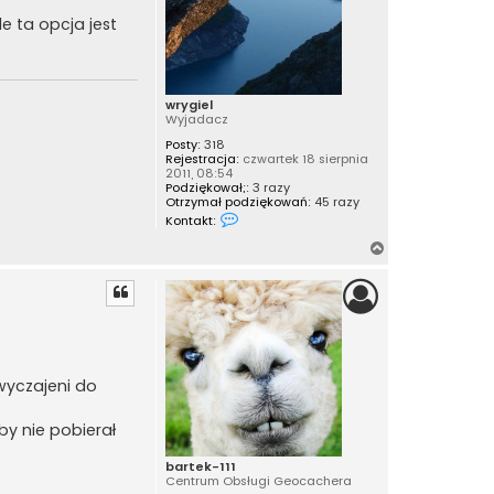
e ta opcja jest
wrygiel
Wyjadacz
Posty:
318
Rejestracja:
czwartek 18 sierpnia
2011, 08:54
Podziękował;:
3 razy
Otrzymał podziękowań:
45 razy
S
Kontakt:
k
o
N
n
a
t
a
g
k
ó
t
r
u
j
ę
s
i
zwyczajeni do
ę
z
w
by nie pobierał
r
y
g
bartek-111
i
Centrum Obsługi Geocachera
e