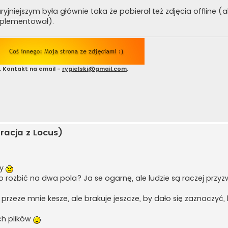
jniejszym była głównie taka że pobierał też zdjęcia offline (al
mplementował).
. Kontakt na email -
rygielski@gmail.com
.
racja z Locus)
py
o rozbić na dwa pola? Ja se ogarnę, ale ludzie są raczej przy
 przeze mnie kesze, ale brakuje jeszcze, by dało się zaznaczyć, 
ych plików