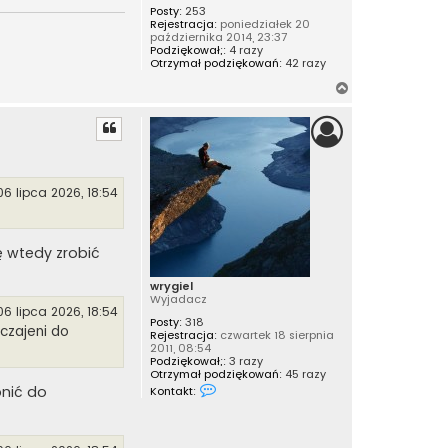
l
Posty:
253
Rejestracja:
poniedziałek 20
października 2014, 23:37
Podziękował;:
4 razy
Otrzymał podziękowań:
42 razy
N
a
g
ó
r
ę
06 lipca 2026, 18:54
ię wtedy zrobić
wrygiel
Wyjadacz
06 lipca 2026, 18:54
Posty:
318
yczajeni do
Rejestracja:
czwartek 18 sierpnia
2011, 08:54
Podziękował;:
3 razy
Otrzymał podziękowań:
45 razy
S
pnić do
Kontakt:
k
o
n
t