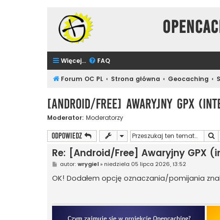
Opencac
Więcej…
FAQ
Forum OC PL
Strona główna
Geocaching
[Android/Free] Awaryjny GPX (int
Moderator:
Moderatorzy
S
ODPOWIEDZ
Re: [Android/Free] Awaryjny GPX (i
P
autor:
wrygiel
»
niedziela 05 lipca 2026, 13:52
o
s
OK! Dodałem opcję oznaczania/pomijania znale
t