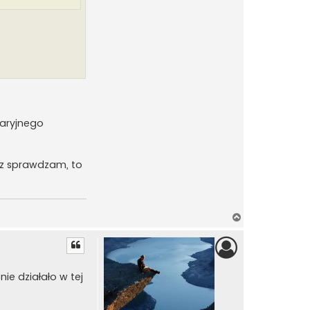
waryjnego
raz sprawdzam, to
N
a
g
ó
r
ie działało w tej
ę