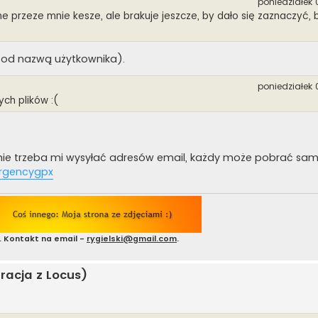
poniedziałek 
ne przeze mnie kesze, ale brakuje jeszcze, by dało się zaznaczyć, 
(pod nazwą użytkownika).
poniedziałek 
ych plików :(
ż nie trzeba mi wysyłać adresów email, każdy może pobrać sam
ergencygpx
. Kontakt na email -
rygielski@gmail.com
.
racja z Locus)