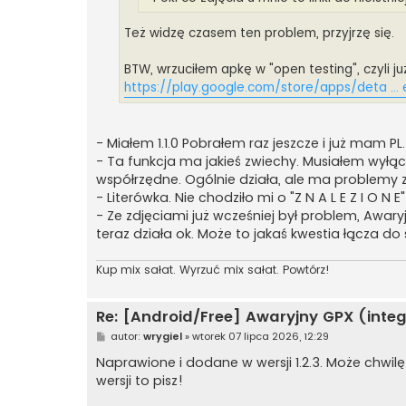
Też widzę czasem ten problem, przyjrzę się.
BTW, wrzuciłem apkę w "open testing", czyli 
https://play.google.com/store/apps/deta ...
- Miałem 1.1.0 Pobrałem raz jeszcze i już mam PL.
- Ta funkcja ma jakieś zwiechy. Musiałem wyłąc
współrzędne. Ogólnie działa, ale ma problemy
- Literówka. Nie chodziło mi o "Z N A L E Z I O N 
- Ze zdjęciami już wcześniej był problem, Awary
teraz działa ok. Może to jakaś kwestia łącza d
Kup mix sałat. Wyrzuć mix sałat. Powtórz!
Re: [Android/Free] Awaryjny GPX (integ
P
autor:
wrygiel
»
wtorek 07 lipca 2026, 12:29
o
s
Naprawione i dodane w wersji 1.2.3. Może chwil
t
wersji to pisz!