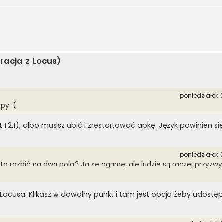
racja z Locus)
poniedziałek 
py :(
t 1.2.1), albo musisz ubić i zrestartować apkę. Język powinien s
poniedziałek 
 to rozbić na dwa pola? Ja se ogarnę, ale ludzie są raczej przyzw
 Locusa. Klikasz w dowolny punkt i tam jest opcja żeby udostę