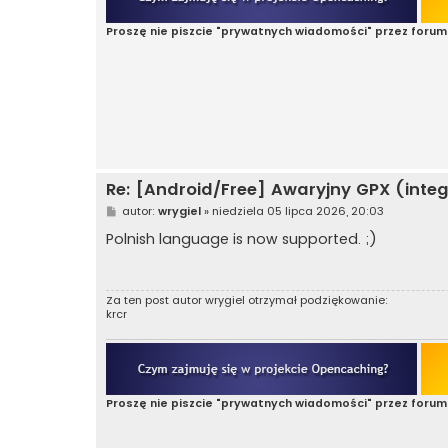
Proszę nie piszcie "prywatnych wiadomości" przez forum
Re: [Android/Free] Awaryjny GPX (integ
P
autor:
wrygiel
»
niedziela 05 lipca 2026, 20:03
o
s
Polnish language is now supported. ;)
t
Za ten post autor
wrygiel
otrzymał podziękowanie:
krcr
Proszę nie piszcie "prywatnych wiadomości" przez forum