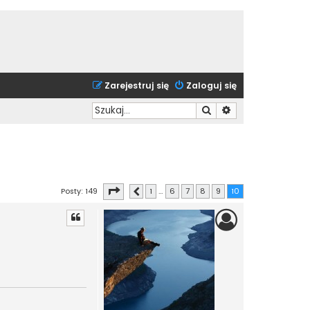
Zarejestruj się
Zaloguj się
Szukaj
Wyszukiwanie zaa
Strona
10
z
10
Posty: 149
1
…
6
7
8
9
10
Poprzednia