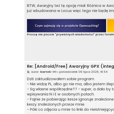
BTW, Awaryjny też tę opcję miał. Różnica w Awary
już wbudowana w Locus więc tego nie będę i
Proszę nie piszcie "prywatnych wiadomości" przez forum
Re: [Android/Free] Awaryjny GPX (integ
P
autor:
bartek-111
»
poniedziałek 06 lipca 2026, 18:54
o
s
Dziś zaktualizowałem sobie program.
t
- Nie widzę PL, albo go nie ma, albo jestem śle
- Są własne współrzędne!!! - super, a dało by t
wpisywania N i E w osobnych polach.
- Fajnie że pobierając kesze ignoruje znalezione
keszy znalezionych przeze mnie.
- Póki co zdjęcia u mnie to linki do nieistniejąc