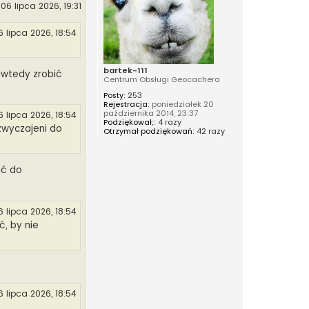
06 lipca 2026, 19:31
6 lipca 2026, 18:54
bartek-111
ę wtedy zrobić
Centrum Obsługi Geocachera
Posty:
253
Rejestracja:
poniedziałek 20
października 2014, 23:37
6 lipca 2026, 18:54
Podziękował;:
4 razy
yzwyczajeni do
Otrzymał podziękowań:
42 razy
ić do
6 lipca 2026, 18:54
ć, by nie
6 lipca 2026, 18:54