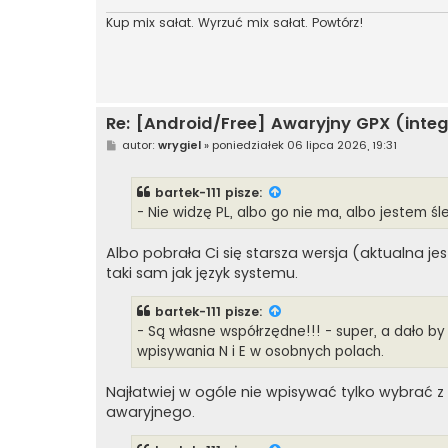
Kup mix sałat. Wyrzuć mix sałat. Powtórz!
Re: [Android/Free] Awaryjny GPX (integ
P
autor:
wrygiel
»
poniedziałek 06 lipca 2026, 19:31
o
s
t
bartek-111
pisze:
- Nie widzę PL, albo go nie ma, albo jestem śle
Albo pobrała Ci się starsza wersja (aktualna jes
taki sam jak język systemu.
bartek-111
pisze:
- Są własne współrzędne!!! - super, a dało by
wpisywania N i E w osobnych polach.
Najłatwiej w ogóle nie wpisywać tylko wybrać z
awaryjnego.