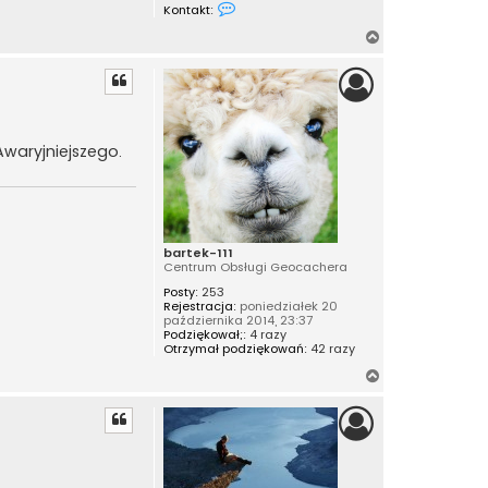
S
Kontakt:
k
o
N
n
a
t
a
g
k
ó
t
r
u
j
ę
s
Awaryjniejszego.
i
ę
z
w
r
y
g
bartek-111
i
Centrum Obsługi Geocachera
e
l
Posty:
253
Rejestracja:
poniedziałek 20
października 2014, 23:37
Podziękował;:
4 razy
Otrzymał podziękowań:
42 razy
N
a
g
ó
r
ę