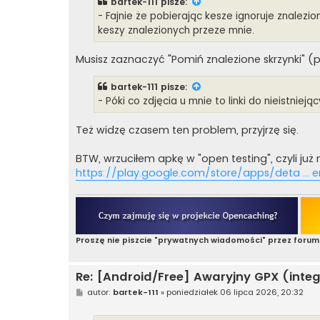
bartek-111
pisze:
- Fajnie że pobierając kesze ignoruje znalezio
keszy znalezionych przeze mnie.
Musisz zaznaczyć "Pomiń znalezione skrzynki" 
bartek-111
pisze:
- Póki co zdjęcia u mnie to linki do nieistniejąc
Też widzę czasem ten problem, przyjrzę się.
BTW, wrzuciłem apkę w "open testing", czyli ju
https://play.google.com/store/apps/deta ... 
Proszę nie piszcie "prywatnych wiadomości" przez forum
Re: [Android/Free] Awaryjny GPX (integ
P
autor:
bartek-111
»
poniedziałek 06 lipca 2026, 20:32
o
s
t