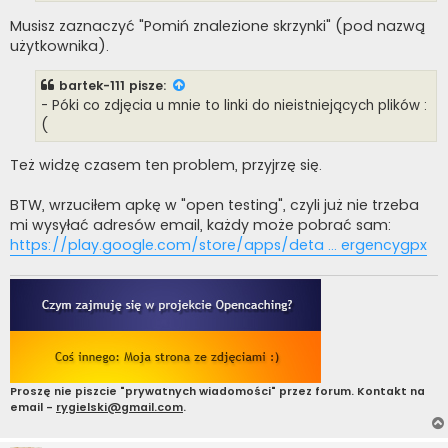
Musisz zaznaczyć "Pomiń znalezione skrzynki" (pod nazwą
użytkownika).
bartek-111
pisze:
- Póki co zdjęcia u mnie to linki do nieistniejących plików :
(
Też widzę czasem ten problem, przyjrzę się.
BTW, wrzuciłem apkę w "open testing", czyli już nie trzeba
mi wysyłać adresów email, każdy może pobrać sam:
https://play.google.com/store/apps/deta ... ergencygpx
Proszę nie piszcie "prywatnych wiadomości" przez forum. Kontakt na
email -
rygielski@gmail.com
.