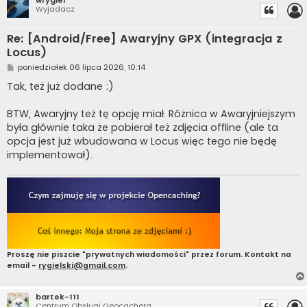
Wyjadacz
Re: [Android/Free] Awaryjny GPX (integracja z
Locus)
P
poniedziałek 06 lipca 2026, 10:14
o
s
Tak, też już dodane ;)
t
BTW, Awaryjny też tę opcję miał. Różnica w Awaryjniejszym
była głównie taka że pobierał też zdjęcia offline (ale ta
opcja jest już wbudowana w Locus więc tego nie będę
implementował).
Proszę nie piszcie "prywatnych wiadomości" przez forum. Kontakt na
email -
rygielski@gmail.com
.
bartek-111
Centrum Obsługi Geocachera