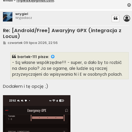
email -
rygielski@gmail.com
.
wrygiel
Wyjadacz
Re: [Android/Free] Awaryjny GPX (integracja z
Locus)
P
czwartek 09 lipca 2026, 22:56
o
s
t
bartek-111
pisze:
- Są własne współrzędne!!! - super, a dało by to rozbić
na dwa pola? Ja se ogarnę, ale ludzie są raczej
przyzwyczajeni do wpisywania N i E w osobnych polach.
Dodałem i tę opcję ;)