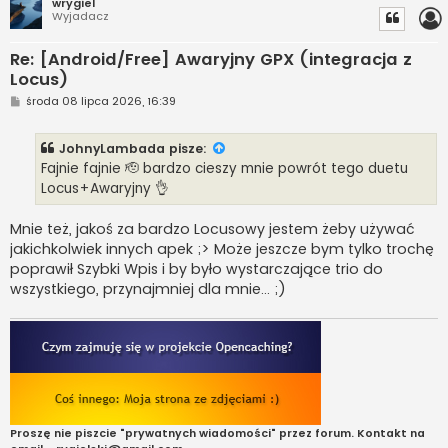
wrygiel
Wyjadacz
Re: [Android/Free] Awaryjny GPX (integracja z
Locus)
P
środa 08 lipca 2026, 16:39
o
s
t
JohnyLambada
pisze:
Fajnie fajnie 🫡 bardzo cieszy mnie powrót tego duetu
Locus+Awaryjny 👌
Mnie też, jakoś za bardzo Locusowy jestem żeby używać
jakichkolwiek innych apek ;> Może jeszcze bym tylko trochę
poprawił Szybki Wpis i by było wystarczające trio do
wszystkiego, przynajmniej dla mnie... ;)
Proszę nie piszcie "prywatnych wiadomości" przez forum. Kontakt na