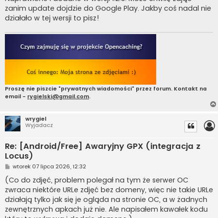
t
zanim update dojdzie do Google Play. Jakby coś nadal nie
działało w tej wersji to pisz!
Proszę nie piszcie "prywatnych wiadomości" przez forum. Kontakt na
email -
rygielski@gmail.com
.
wrygiel
Wyjadacz
Re: [Android/Free] Awaryjny GPX (integracja z
Locus)
P
wtorek 07 lipca 2026, 12:32
o
s
(Co do zdjęć, problem polegał na tym że serwer OC
t
zwraca niektóre URLe zdjęć bez domeny, więc nie takie URLe
działają tylko jak się je ogląda na stronie OC, a w żadnych
zewnętrznych apkach już nie. Ale napisałem kawałek kodu