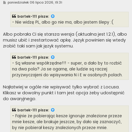
P
poniedziałek 06 lipca 2026, 19:31
o
s
t
bartek-111
pisze:
- Nie widzę PL, albo go nie ma, albo jestem ślepy :(
Albo pobrała Ci się starsza wersja (aktualna jest 1.2.1), albo
musisz ubić i zrestartować apkę. Język powinien się wtedy
zrobić taki sam jak język systemu.
bartek-111
pisze:
- Są własne współrzędne!!! - super, a dało by to rozbić
na dwa pola? Ja se ogarnę, ale ludzie są raczej
przyzwyczajeni do wpisywania N i E w osobnych polach.
Najłatwiej w ogóle nie wpisywać tylko wybrać z Locusa.
Klikasz w dowolny punkt i tam jest opcja żeby udostępnić
do awaryjnego.
bartek-111
pisze:
- Fajnie że pobierając kesze ignoruje znalezione przeze
mnie kesze, ale brakuje jeszcze, by dało się zaznaczyć,
by nie pobierał keszy znalezionych przeze mnie.