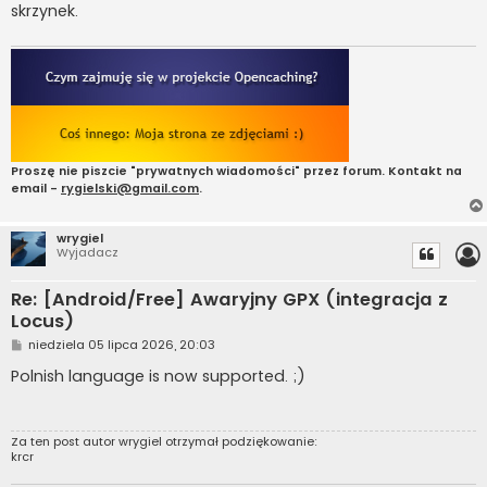
skrzynek.
Proszę nie piszcie "prywatnych wiadomości" przez forum. Kontakt na
email -
rygielski@gmail.com
.
wrygiel
Wyjadacz
Re: [Android/Free] Awaryjny GPX (integracja z
Locus)
P
niedziela 05 lipca 2026, 20:03
o
s
Polnish language is now supported. ;)
t
Za ten post autor
wrygiel
otrzymał podziękowanie:
krcr