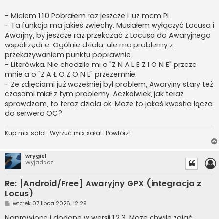
- Miałem 1.1.0 Pobrałem raz jeszcze i już mam PL.
- Ta funkcja ma jakieś zwiechy. Musiałem wyłączyć Locusa i
Awarjny, by jeszcze raz przekazać z Locusa do Awaryjnego
współrzędne. Ogólnie działa, ale ma problemy z
przekazywaniem punktu poprawnie.
- Literówka. Nie chodziło mi o "Z N A L E Z I O N E" przeze
mnie a o "Z A Ł O Ż O N E" przezemnie.
- Ze zdjęciami już wcześniej był problem, Awaryjny stary też
czasami miał z tym problemy. Aczkolwiek, jak teraz
sprawdzam, to teraz działa ok. Może to jakaś kwestia łącza
do serwera OC?
Kup mix sałat. Wyrzuć mix sałat. Powtórz!
wrygiel
Wyjadacz
Re: [Android/Free] Awaryjny GPX (integracja z
Locus)
P
wtorek 07 lipca 2026, 12:29
o
s
Naprawione i dodane w wersji 1.2.3. Może chwilę zająć