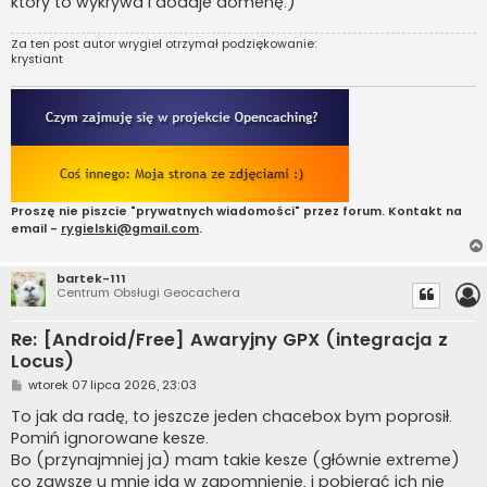
który to wykrywa i dodaje domenę.)
Za ten post autor
wrygiel
otrzymał podziękowanie:
krystiant
Proszę nie piszcie "prywatnych wiadomości" przez forum. Kontakt na
email -
rygielski@gmail.com
.
bartek-111
Centrum Obsługi Geocachera
Re: [Android/Free] Awaryjny GPX (integracja z
Locus)
P
wtorek 07 lipca 2026, 23:03
o
s
To jak da radę, to jeszcze jeden chacebox bym poprosił.
t
Pomiń ignorowane kesze.
Bo (przynajmniej ja) mam takie kesze (głównie extreme)
co zawsze u mnie idą w zapomnienie, i pobierać ich nie