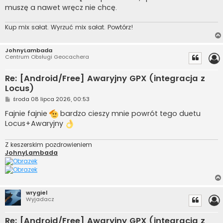
muszę a nawet wręcz nie chcę.
Kup mix sałat. Wyrzuć mix sałat. Powtórz!
JohnyLambada
Centrum Obsługi Geocachera
Re: [Android/Free] Awaryjny GPX (integracja z
Locus)
P
środa 08 lipca 2026, 00:53
o
s
Fajnie fajnie
bardzo cieszy mnie powrót tego duetu
t
Locus+Awaryjny
Z keszerskim pozdrowieniem
JohnyLambada
wrygiel
Wyjadacz
Re: [Android/Free] Awaryjny GPX (integracja z