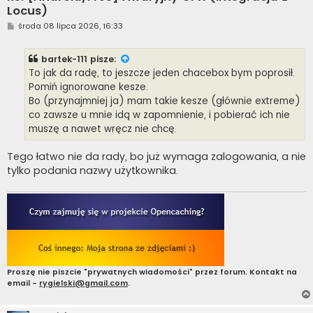
Locus)
P
środa 08 lipca 2026, 16:33
o
s
t
bartek-111
pisze:
To jak da radę, to jeszcze jeden chacebox bym poprosił.
Pomiń ignorowane kesze.
Bo (przynajmniej ja) mam takie kesze (głównie extreme)
co zawsze u mnie idą w zapomnienie, i pobierać ich nie
muszę a nawet wręcz nie chcę.
Tego łatwo nie da rady, bo już wymaga zalogowania, a nie
tylko podania nazwy użytkownika.
Proszę nie piszcie "prywatnych wiadomości" przez forum. Kontakt na
email -
rygielski@gmail.com
.