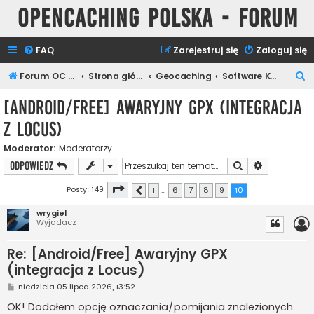
Opencaching Polska - Forum
FAQ
Zarejestruj się
Zaloguj się
S
Forum OC PL
Strona główna
Geocaching
Software Keszera
z
[Android/Free] Awaryjny GPX (integracja
u
z Locus)
k
a
Moderator:
Moderatorzy
Szukaj
Wyszukiwan
ODPOWIEDZ
j
Strona
10
z
10
Posty: 149
1
…
6
7
8
9
10
Poprzednia
wrygiel
Wyjadacz
Re: [Android/Free] Awaryjny GPX
(integracja z Locus)
P
niedziela 05 lipca 2026, 13:52
o
s
OK! Dodałem opcję oznaczania/pomijania znalezionych
t