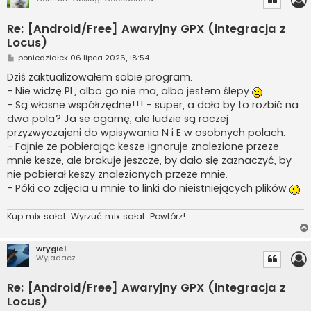
Re: [Android/Free] Awaryjny GPX (integracja z
Locus)
P
poniedziałek 06 lipca 2026, 18:54
o
s
Dziś zaktualizowałem sobie program.
t
- Nie widzę PL, albo go nie ma, albo jestem ślepy
- Są własne współrzędne!!! - super, a dało by to rozbić na
dwa pola? Ja se ogarnę, ale ludzie są raczej
przyzwyczajeni do wpisywania N i E w osobnych polach.
- Fajnie że pobierając kesze ignoruje znalezione przeze
mnie kesze, ale brakuje jeszcze, by dało się zaznaczyć, by
nie pobierał keszy znalezionych przeze mnie.
- Póki co zdjęcia u mnie to linki do nieistniejących plików
Kup mix sałat. Wyrzuć mix sałat. Powtórz!
wrygiel
Wyjadacz
Re: [Android/Free] Awaryjny GPX (integracja z
Locus)