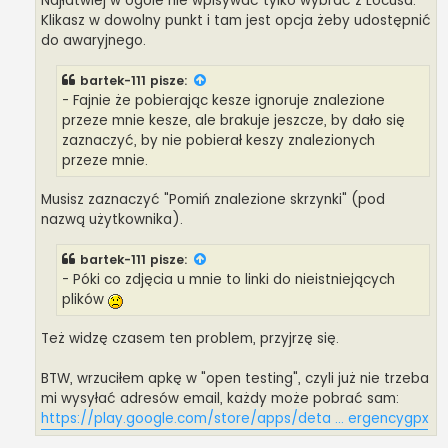
Najłatwiej w ogóle nie wpisywać tylko wybrać z Locusa.
Klikasz w dowolny punkt i tam jest opcja żeby udostępnić
do awaryjnego.
bartek-111
pisze:
- Fajnie że pobierając kesze ignoruje znalezione
przeze mnie kesze, ale brakuje jeszcze, by dało się
zaznaczyć, by nie pobierał keszy znalezionych
przeze mnie.
Musisz zaznaczyć "Pomiń znalezione skrzynki" (pod
nazwą użytkownika).
bartek-111
pisze:
- Póki co zdjęcia u mnie to linki do nieistniejących
plików
Też widzę czasem ten problem, przyjrzę się.
BTW, wrzuciłem apkę w "open testing", czyli już nie trzeba
mi wysyłać adresów email, każdy może pobrać sam:
https://play.google.com/store/apps/deta ... ergencygpx