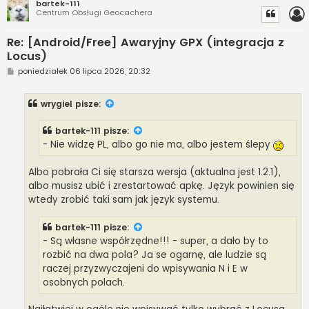
bartek-111
Centrum Obsługi Geocachera
Re: [Android/Free] Awaryjny GPX (integracja z
Locus)
P
poniedziałek 06 lipca 2026, 20:32
o
s
t
wrygiel
pisze:
bartek-111
pisze:
- Nie widzę PL, albo go nie ma, albo jestem ślepy
Albo pobrała Ci się starsza wersja (aktualna jest 1.2.1),
albo musisz ubić i zrestartować apkę. Język powinien się
wtedy zrobić taki sam jak język systemu.
bartek-111
pisze:
- Są własne współrzędne!!! - super, a dało by to
rozbić na dwa pola? Ja se ogarnę, ale ludzie są
raczej przyzwyczajeni do wpisywania N i E w
osobnych polach.