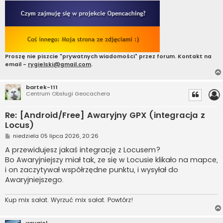
Proszę nie piszcie "prywatnych wiadomości" przez forum. Kontakt na
email -
rygielski@gmail.com
.
bartek-111
Centrum Obsługi Geocachera
Re: [Android/Free] Awaryjny GPX (integracja z
Locus)
P
niedziela 05 lipca 2026, 20:26
o
s
A przewidujesz jakaś integrację z Locusem?
t
Bo Awaryjniejszy miał tak, ze się w Locusie klikało na mapce,
i on zaczytywał współrzędne punktu, i wysyłał do
Awaryjniejszego.
Kup mix sałat. Wyrzuć mix sałat. Powtórz!
wrygiel