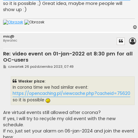
so it is possible ;) Great idea, maybe more people will
show up :)
mic@
Bywalec
Re: video event on 01-jan-2022 at 8:30 pm for all
OC-users
P
czwartek 26 października 2023, 07:49
o
s
t
Wesker pisze:
In corona time we had similar event:
https://opencaching.pl/viewcache.php?cacheid=75620
so it is possible
Are virtual events still allowed after corona?
If yes, I will try to recycle my old event with the new
schedule.
If no, just set your alarm on 06-jan-2024 and join the event
here: