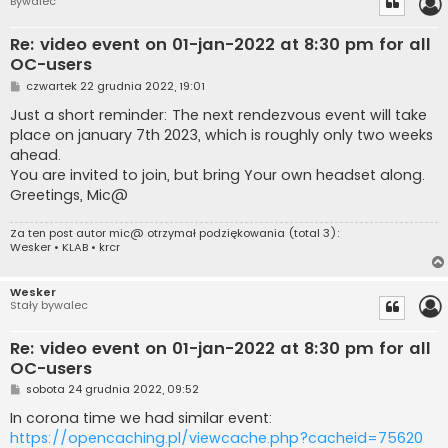
Bywalec
Re: video event on 01-jan-2022 at 8:30 pm for all
OC-users
P
czwartek 22 grudnia 2022, 19:01
o
s
Just a short reminder: The next rendezvous event will take
t
place on january 7th 2023, which is roughly only two weeks
ahead.
You are invited to join, but bring Your own headset along.
Greetings, Mic@
Za ten post autor
mic@
otrzymał podziękowania (total 3):
Wesker
•
KLAB
•
krcr
Wesker
Stały bywalec
Re: video event on 01-jan-2022 at 8:30 pm for all
OC-users
P
sobota 24 grudnia 2022, 09:52
o
s
In corona time we had similar event:
t
https://opencaching.pl/viewcache.php?cacheid=75620