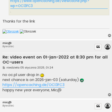
https://www.opencaching.de/viewcache.php?
wp=OC13FC3
.
Thanks for the link
mic@
Bywalec
Re: video event on 01-jan-2022 at 8:30 pm for all
OC-users
P
niedziela 05 stycznia 2025, 01:24
o
s
no oc.pl user drop in
t
next chance is on 2026-jan-03 (saturday)
https://opencaching.de/OC13FC3
happy new year everyone, Mic@
mic@
Bywalec