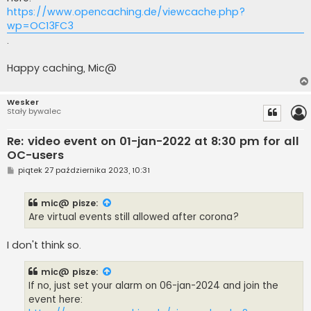
https://www.opencaching.de/viewcache.php?
wp=OC13FC3
.
Happy caching, Mic@
Wesker
Stały bywalec
Re: video event on 01-jan-2022 at 8:30 pm for all
OC-users
P
piątek 27 października 2023, 10:31
o
s
t
mic@
pisze:
Are virtual events still allowed after corona?
I don't think so.
mic@
pisze:
If no, just set your alarm on 06-jan-2024 and join the
event here: