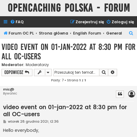
Opencaching Polska - Forum
FAQ
Zarejestruj się
Zaloguj się
S
Forum OC PL
Strona główna
English Forum
General
z
video event on 01-jan-2022 at 8:30 pm for
u
all OC-users
k
a
Moderator:
Moderatorzy
Szukaj
Wyszukiwan
ODPOWIEDZ
j
Posty: 7 • Strona
1
z
1
mic@
Bywalec
video event on 01-jan-2022 at 8:30 pm for
all OC-users
P
wtorek 28 grudnia 2021, 12:36
o
s
Hello everybody,
t