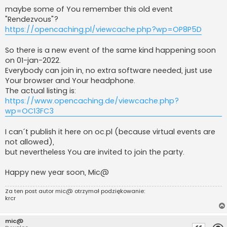
maybe some of You remember this old event
"Rendezvous"?
https://opencaching.pl/viewcache.php?wp=OP8P5D
So there is a new event of the same kind happening soon
on 01-jan-2022.
Everybody can join in, no extra software needed, just use
Your browser and Your headphone.
The actual listing is:
https://www.opencaching.de/viewcache.php?
wp=OC13FC3
I can´t publish it here on oc.pl (because virtual events are
not allowed),
but nevertheless You are invited to join the party.
Happy new year soon, Mic@
Za ten post autor
mic@
otrzymał podziękowanie:
krcr
mic@