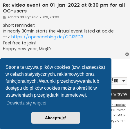
Re: video event on 01-jan-2022 at 8:30 pm for all
OC-users
P
sobota 03 stycznia 2026, 20:03
o
s
Short reminder:
t
In nearly 30min starts the virtual event listed at oc.de:
-->
https://opencaching.de/OC13FC3
Feel free to join!
Happy new year, Mic@
ODPOWIEDZ
Strona ta używa plików cookies (tzw. ciasteczka)
Posty: 7 • Strona
1
z
1
w celach statystycznych, reklamowych oraz
Przejdź do
funkcjonalnych. Warunki przechowywania lub
dostępu do plików cookies można określić w
Forum OC PL
Strona główna
Usuń ciasteczka witryny
ustawieniach przeglądarki internetowej.
Dowiedz się więcej
Flat Style by
Ian Bradley
Technologię dostarcza
phpBB
® Forum Software © phpBB Limited
Polski pakiet językowy dostarcza
phpBB.pl
Akceptuję!
Zasady ochrony danych osobowych
|
Regulamin