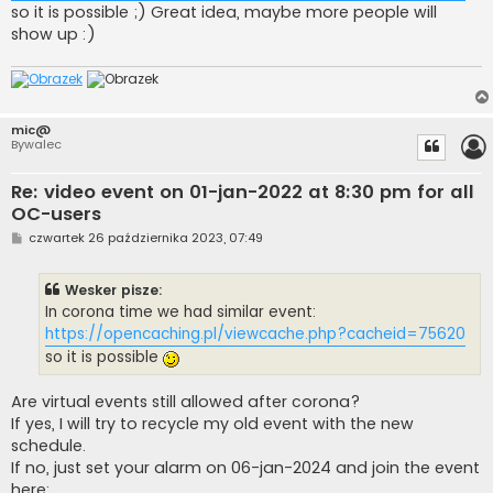
so it is possible ;) Great idea, maybe more people will
show up :)
mic@
Bywalec
Re: video event on 01-jan-2022 at 8:30 pm for all
OC-users
P
czwartek 26 października 2023, 07:49
o
s
t
Wesker pisze:
In corona time we had similar event:
https://opencaching.pl/viewcache.php?cacheid=75620
so it is possible
Are virtual events still allowed after corona?
If yes, I will try to recycle my old event with the new
schedule.
If no, just set your alarm on 06-jan-2024 and join the event
here: