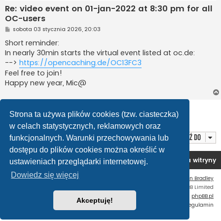
Re: video event on 01-jan-2022 at 8:30 pm for all
OC-users
P
sobota 03 stycznia 2026, 20:03
o
s
Short reminder:
t
In nearly 30min starts the virtual event listed at oc.de:
-->
https://opencaching.de/OC13FC3
Feel free to join!
Happy new year, Mic@
ODPOWIEDZ
Strona ta używa plików cookies (tzw. ciasteczka)
Posty: 7 • Strona
1
z
1
w celach statystycznych, reklamowych oraz
Przejdź do
funkcjonalnych. Warunki przechowywania lub
dostępu do plików cookies można określić w
Forum OC PL
Strona główna
Usuń ciasteczka witryny
ustawieniach przeglądarki internetowej.
Dowiedz się więcej
Flat Style by
Ian Bradley
Technologię dostarcza
phpBB
® Forum Software © phpBB Limited
Polski pakiet językowy dostarcza
phpBB.pl
Akceptuję!
Zasady ochrony danych osobowych
|
Regulamin