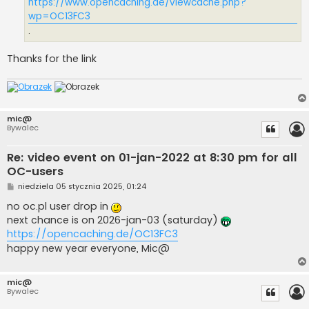
https://www.opencaching.de/viewcache.php?
wp=OC13FC3
.
Thanks for the link
mic@
Bywalec
Re: video event on 01-jan-2022 at 8:30 pm for all
OC-users
P
niedziela 05 stycznia 2025, 01:24
o
s
no oc.pl user drop in
t
next chance is on 2026-jan-03 (saturday)
https://opencaching.de/OC13FC3
happy new year everyone, Mic@
mic@
Bywalec