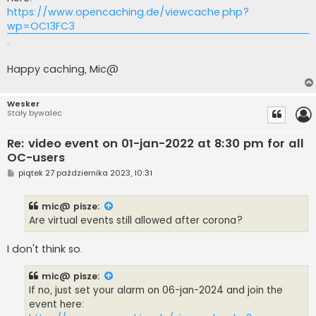
https://www.opencaching.de/viewcache.php?
wp=OC13FC3
.
Happy caching, Mic@
Wesker
Stały bywalec
Re: video event on 01-jan-2022 at 8:30 pm for all
OC-users
P
piątek 27 października 2023, 10:31
o
s
t
mic@
pisze:
Are virtual events still allowed after corona?
I don't think so.
mic@
pisze:
If no, just set your alarm on 06-jan-2024 and join the
event here: