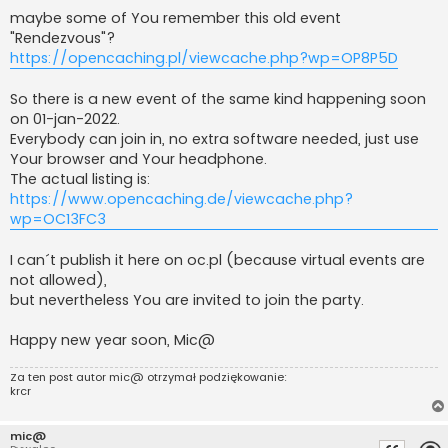
maybe some of You remember this old event
"Rendezvous"?
https://opencaching.pl/viewcache.php?wp=OP8P5D
So there is a new event of the same kind happening soon
on 01-jan-2022.
Everybody can join in, no extra software needed, just use
Your browser and Your headphone.
The actual listing is:
https://www.opencaching.de/viewcache.php?
wp=OC13FC3
I can´t publish it here on oc.pl (because virtual events are
not allowed),
but nevertheless You are invited to join the party.
Happy new year soon, Mic@
Za ten post autor
mic@
otrzymał podziękowanie:
krcr
mic@