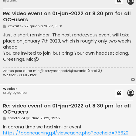
Bywalec
Re: video event on 01-jan-2022 at 8:30 pm for all
OC-users
P
czwartek 22 grudnia 2022, 19:01
o
s
Just a short reminder: The next rendezvous event will take
t
place on january 7th 2023, which is roughly only two weeks
ahead.
You are invited to join, but bring Your own headset along.
Greetings, Mic@
Za ten post autor
mic@
otrzymał podziękowania (total 3):
Wesker
•
KLAB
•
krcr
Wesker
Stały bywalec
Re: video event on 01-jan-2022 at 8:30 pm for all
OC-users
P
sobota 24 grudnia 2022, 09:52
o
s
In corona time we had similar event:
t
https://opencaching.pl/viewcache.php?cacheid=75620