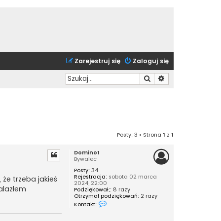
Zarejestruj się
Zaloguj się
Szukaj
Wyszukiwanie zaa
Posty: 3 • Strona
1
z
1
Domino1
Bywalec
Posty:
34
Rejestracja:
sobota 02 marca
że trzeba jakieś
2024, 22:00
nalazłem
Podziękował;:
8 razy
Otrzymał podziękowań:
2 razy
S
Kontakt:
k
o
n