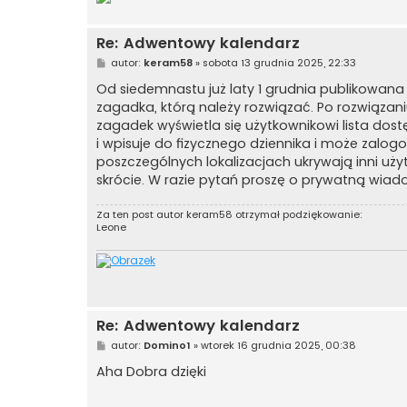
Re: Adwentowy kalendarz
P
autor:
keram58
»
sobota 13 grudnia 2025, 22:33
o
s
Od siedemnastu już laty 1 grudnia publikowana
t
zagadka, którą należy rozwiązać. Po rozwiązani
zagadek wyświetla się użytkownikowi lista dost
i wpisuje do fizycznego dziennika i może zalo
poszczególnych lokalizacjach ukrywają inni uży
skrócie. W razie pytań proszę o prywatną wia
Za ten post autor
keram58
otrzymał podziękowanie:
Leone
Re: Adwentowy kalendarz
P
autor:
Domino1
»
wtorek 16 grudnia 2025, 00:38
o
s
Aha Dobra dzięki
t