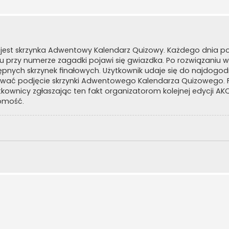
 jest skrzynka Adwentowy Kalendarz Quizowy. Każdego dnia poj
u przy numerze zagadki pojawi się gwiazdka. Po rozwiązaniu w
ępnych skrzynek finałowych. Użytkownik udaje się do najdogodn
gować podjęcie skrzynki Adwentowego Kalendarza Quizowego. F
tkownicy zgłaszając ten fakt organizatorom kolejnej edycji AKQ
domość.