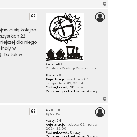
N
t
a
a
k
g
t
u
ó
j
r
s
awia się kolejna
ę
i
szystkich 22
ę
z
iejszej dla niego
D
inały w
o
m
. To tak w
i
n
o
keram58
1
Centrum Obsługi Geocachera
Posty:
96
Rejestracja:
niedziela 04
listopada 2012, 08:34
Podziękował;:
28 razy
Otrzymał podziękowań:
4 razy
N
a
Domino1
g
Bywalec
ó
Posty:
34
r
Rejestracja:
sobota 02 marca
ę
2024, 22:00
Podziękował;:
8 razy
Otrzymał podziękowań:
2 razy