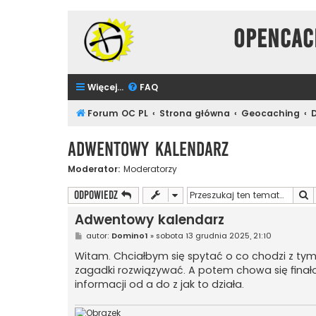
Opencac
Więcej…
FAQ
Forum OC PL
Strona główna
Geocaching
Adwentowy kalendarz
Moderator:
Moderatorzy
S
ODPOWIEDZ
Adwentowy kalendarz
P
autor:
Domino1
»
sobota 13 grudnia 2025, 21:10
o
s
Witam. Chciałbym się spytać o co chodzi z ty
t
zagadki rozwiązywać. A potem chowa się finało
informacji od a do z jak to działa.