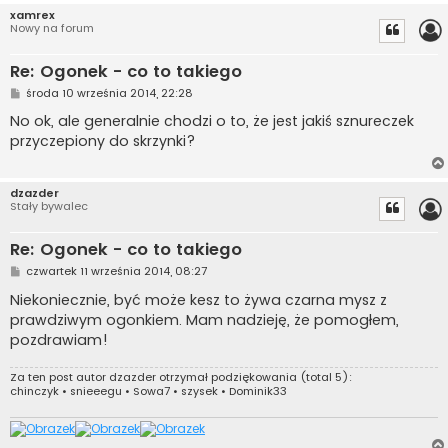
xamrex
Nowy na forum
Re: Ogonek - co to takiego
P
środa 10 września 2014, 22:28
o
s
No ok, ale generalnie chodzi o to, że jest jakiś sznureczek
t
przyczepiony do skrzynki?
dzazder
Stały bywalec
Re: Ogonek - co to takiego
P
czwartek 11 września 2014, 08:27
o
s
Niekoniecznie, być może kesz to żywa czarna mysz z
t
prawdziwym ogonkiem. Mam nadzieję, że pomogłem,
pozdrawiam!
Za ten post autor
dzazder
otrzymał podziękowania (total 5):
chinczyk
•
snieeegu
•
Sowa7
•
szysek
•
Dominik33