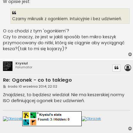
W opisie jest:
Czarny mikrusik z ogonkiem. Intuicyjnie i bez udziwnień.
O co chodzi z tym 'ogonkiem'?
Czy to znaczy, że jest w jakiś sposób ten mikro keszyk
przymocowany do nitki, którą się ciągnie aby wyciągnąć
kesza?(tak to mi się kojarzy)?
Krysiul
Forumator
Re: Ogonek - co to takiego
P
środa 10 września 2014, 22:02
o
s
Znajdziesz, to będziesz wiedział. Nie ma keszerskiej normy
t
ISO definiującej ogonek bez udziwnień.