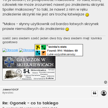
t
człowiek nie może zrozumieć nawet po znalezieniu skrzynki.
Spoiler makosowy* to taki, że nawet z nim w ręku
znalezienie skrzynki nie jest ani trochę łatwiejsze
*Makos - słynny użytkownik od bardzo łatwych skrzynek
prawie niemożliwych do znalezienia
sześć zero siedem sześć jeden dwa trzy dwa siedem mejl: lavinka
gazetowa
Jawor1OCF
Bywalec
Re: Ogonek - co to takiego