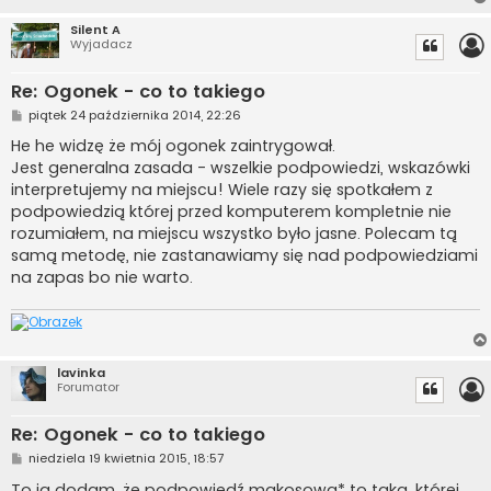
Silent A
Wyjadacz
Re: Ogonek - co to takiego
P
piątek 24 października 2014, 22:26
o
s
He he widzę że mój ogonek zaintrygował.
t
Jest generalna zasada - wszelkie podpowiedzi, wskazówki
interpretujemy na miejscu! Wiele razy się spotkałem z
podpowiedzią której przed komputerem kompletnie nie
rozumiałem, na miejscu wszystko było jasne. Polecam tą
samą metodę, nie zastanawiamy się nad podpowiedziami
na zapas bo nie warto.
lavinka
Forumator
Re: Ogonek - co to takiego
P
niedziela 19 kwietnia 2015, 18:57
o
s
To ja dodam, że podpowiedź makosowa* to taka, której