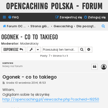
Opencaching Polska - Forum
FAQ
Zarejestruj się
Zaloguj się
S
Forum OC PL
Strona główna
Geocaching
Dla początkujących
z
Ogonek - co to takiego
u
Moderator:
Moderatorzy
k
Szukaj
Wyszukiwan
ODPOWIEDZ
a
Posty: 7 • Strona
1
z
1
j
xamrex
Nowy na forum
Ogonek - co to takiego
P
środa 10 września 2014, 18:53
o
s
Witam,
t
Oglądam sobie tę skrzynkę:
http://opencaching.pl/viewcache.php?cacheid=19250