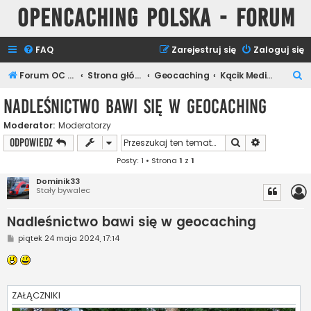
Opencaching Polska - Forum
FAQ
Zarejestruj się
Zaloguj się
S
Forum OC PL
Strona główna
Geocaching
Kącik Medialny
z
Nadleśnictwo bawi się w geocaching
u
Moderator:
Moderatorzy
k
Szukaj
Wyszukiwan
ODPOWIEDZ
a
Posty: 1 • Strona
1
z
1
j
Dominik33
Stały bywalec
Nadleśnictwo bawi się w geocaching
P
piątek 24 maja 2024, 17:14
o
s
t
ZAŁĄCZNIKI