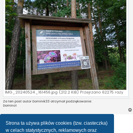
IMG_20240524_161456.jpg (212.2 KiB) Przejrzano 62275 razy
Za ten post autor
Dominik33
otrzymał podziękowanie:
Domino1
ODPOWIEDZ
Strona ta używa plików cookies (tzw. ciasteczka)
Posty: 1 • Strona
1
z
1
w celach statystycznych, reklamowych oraz