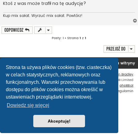
Ktoś z was może trafił na tę audycję?
Kup mix sałat. Wyrzuć mix sałat. Powtórz!
ODPOWIEDZ
Posty: 1 • Strona
1
z
1
Przejdź do
Forum OC PL
Strona główna
Usuń ciasteczka witryny
Strona ta używa plików cookies (tzw. ciasteczka)
w celach statystycznych, reklamowych oraz
Flat Style by
Ian Bradley
Technologię dostarcza
phpBB
® Forum Software © phpBB Limited
funkcjonalnych. Warunki przechowywania lub
Polski pakiet językowy dostarcza
phpBB.pl
dostępu do plików cookies można określić w
Zasady ochrony danych osobowych
|
Regulamin
ustawieniach przeglądarki internetowej.
Dowiedz się więcej
Akceptuję!