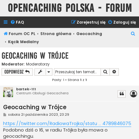
Opencaching Polska - Forum
FAQ
Zarejestruj się
Zaloguj się
S
Forum OC PL
Strona główna
Geocaching
z
Kącik Medialny
u
Geocaching w Trójce
k
Moderator:
Moderatorzy
a
Szukaj
Wyszukiwan
ODPOWIEDZ
j
Posty: 1 • Strona
1
z
1
bartek-111
Centrum Obsługi Geocachera
Geocaching w Trójce
P
sobota 21 października 2023, 23:29
o
s
https://twitter.com/RadiowaTrojka/statu ... 4789846075
t
Podobno dziś o 16, w radiu Trójka była mowa o
geocachingu.