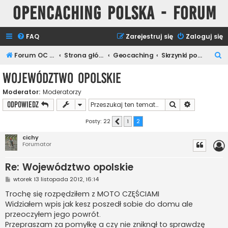
Opencaching Polska - Forum
FAQ
Zarejestruj się
Zaloguj się
S
Forum OC PL
Strona główna
Geocaching
Skrzynki polecane
z
Województwo opolskie
u
Moderator:
Moderatorzy
k
Szukaj
Wyszukiwan
ODPOWIEDZ
a
j
Posty: 22
1
2
Poprzednia
cichy
Forumator
Re: Województwo opolskie
P
wtorek 13 listopada 2012, 16:14
o
s
Trochę się rozpędziłem z MOTO CZĘŚCIAMI
t
Widziałem wpis jak kesz poszedł sobie do domu ale
przeoczyłem jego powrót.
Przepraszam za pomyłkę a czy nie zniknął to sprawdzę