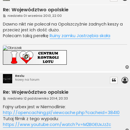
Re: Województwo opolskie
P
niedziela 01 września 2013, 22:00
o
s
Dawno nikt nie polecał na Opolszczyźnie żadnych keszy a
t
przecież jest ich dość dużo.
Polecam taką perełkę
Ruiny zamku Jastrzębia skała
Rexlu
Nowy na forum
Re: Województwo opolskie
P
niedziela 12 października 2014, 20:33
o
s
Fajny urbex jest w Niemodlinie:
t
http://opencaching.pl/viewcache.php?cacheid=38410
Tutaj filmik z tego wypadu:
https://www.youtube.com/watch?v=M2BGEUxJzZc