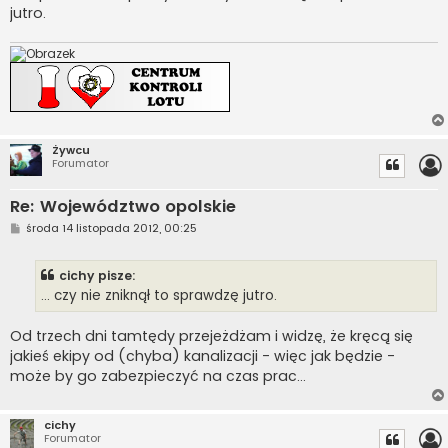
jutro.
Żywcu
Forumator
Re: Województwo opolskie
P
środa 14 listopada 2012, 00:25
o
s
t
cichy pisze:
... czy nie zniknął to sprawdzę jutro.
Od trzech dni tamtędy przejeżdżam i widzę, że kręcą się
jakieś ekipy od (chyba) kanalizacji - więc jak będzie -
może by go zabezpieczyć na czas prac...
cichy
Forumator