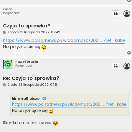
xmall
Wyjadacz
Czyja to sprawka?
P
sobota 19 listopada 2022, 07:42
o
s
https://www.polsatnews.pl/wiadomosc/202 ... ?ref=kafle
t
No przyznajcie się
Pawel brasia
Forumator
Re: Czyja to sprawka?
P
środa 23 listopada 2022, 07:51
o
s
t
xmall
pisze:
https://www.polsatnews.pl/wiadomosc/202 ... ?ref=kafle
No przyznajcie się
Skrytki to nie ten serwis.