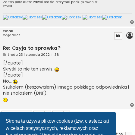
Za ten post autor
Pawel brasia
otrzymał podziękowanie:
xmall
xmall
Wyjadacz
Re: Czyja to sprawka?
P
środa 23 listopada 2022, 11:38
o
s
[/quote]
t
Skrytki to nie ten serwis.
[/quote]
No...
Szukałem (keszowałem) innego polskiego odpowiednika i
nie znalazłem (DNF).
ODPOWIEDZ
Strona ta używa plików cookies (tzw. ciasteczka)
Posty: 22
1
2
Poprzednia
w celach statystycznych, reklamowych oraz