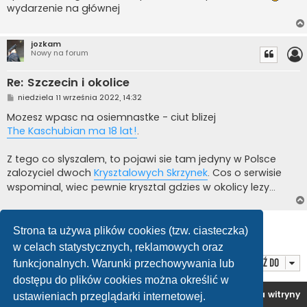
t
wydarzenie na głównej
jozkam
Nowy na forum
Re: Szczecin i okolice
P
niedziela 11 września 2022, 14:32
o
s
Mozesz wpasc na osiemnastke - ciut blizej
t
The Kaschubian ma 18 lat!
.
Z tego co slyszalem, to pojawi sie tam jedyny w Polsce
zalozyciel dwoch
Krysztalowych Skrzynek
. Cos o serwisie
wspominal, wiec pewnie krysztal gdzies w okolicy lezy...
ODPOWIEDZ
Strona ta używa plików cookies (tzw. ciasteczka)
Posty: 6 • Strona
1
z
1
w celach statystycznych, reklamowych oraz
Przejdź do
funkcjonalnych. Warunki przechowywania lub
dostępu do plików cookies można określić w
Forum OC PL
Strona główna
Usuń ciasteczka witryny
ustawieniach przeglądarki internetowej.