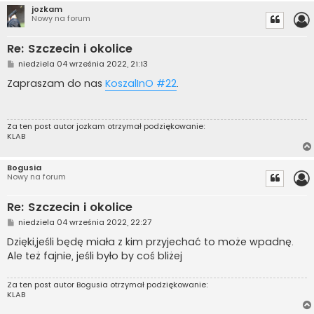
jozkam
Nowy na forum
Re: Szczecin i okolice
P
niedziela 04 września 2022, 21:13
o
s
Zapraszam do nas
KoszalInO #22
.
t
Za ten post autor
jozkam
otrzymał podziękowanie:
KLAB
Bogusia
Nowy na forum
Re: Szczecin i okolice
P
niedziela 04 września 2022, 22:27
o
s
Dzięki,jeśli będę miała z kim przyjechać to może wpadnę.
t
Ale też fajnie, jeśli było by coś bliżej
Za ten post autor
Bogusia
otrzymał podziękowanie:
KLAB