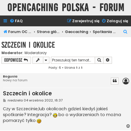
Opencaching Polska - Forum
FAQ
Zarejestruj się
Zaloguj się
S
Forum OC PL
Strona główna
Geocaching
Spotkania Keszerów
z
Szczecin i okolice
u
Moderator:
Moderatorzy
k
Szukaj
Wyszukiwan
ODPOWIEDZ
a
Posty: 6 • Strona
1
z
1
j
Bogusia
Nowy na forum
Szczecin i okolice
P
niedziela 04 września 2022, 18:37
o
s
Czy w Szczecinie,lub okolicach gdzieś kiedyś jakieś
t
spotkanie? Integracja?
bo o wydarzeniach to można
pomarzyć tylko