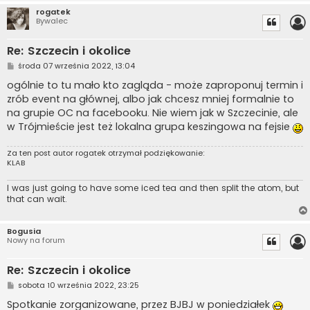
rogatek
Bywalec
Re: Szczecin i okolice
P
środa 07 września 2022, 13:04
o
s
ogólnie to tu mało kto zagląda - może zaproponuj termin i
t
zrób event na głównej, albo jak chcesz mniej formalnie to
na grupie OC na facebooku. Nie wiem jak w Szczecinie, ale
w Trójmieście jest też lokalna grupa keszingowa na fejsie
Za ten post autor
rogatek
otrzymał podziękowanie:
KLAB
I was just going to have some iced tea and then split the atom, but
that can wait.
Bogusia
Nowy na forum
Re: Szczecin i okolice
P
sobota 10 września 2022, 23:25
o
s
Spotkanie zorganizowane, przez BJBJ w poniedziałek