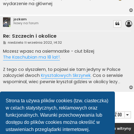
t
wydarzenie na głównej
jozkam
Nowy na forum
Re: Szczecin i okolice
P
niedziela 11 września 2022, 14:32
o
s
Mozesz wpasc na osiemnastke - ciut blizej
t
The Kaschubian ma 18 lat!
.
Z tego co slyszalem, to pojawi sie tam jedyny w Polsce
zalozyciel dwoch
Krysztalowych Skrzynek
. Cos o serwisie
wspominal, wiec pewnie krysztal gdzies w okolicy lezy...
ODPOWIEDZ
Strona ta używa plików cookies (tzw. ciasteczka)
Posty: 6 • Strona
1
z
1
w celach statystycznych, reklamowych oraz
Przejdź do
funkcjonalnych. Warunki przechowywania lub
dostępu do plików cookies można określić w
Forum OC PL
Strona główna
Usuń ciasteczka witryny
ustawieniach przeglądarki internetowej.