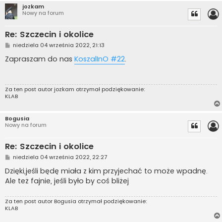
jozkam
Nowy na forum
Re: Szczecin i okolice
P
niedziela 04 września 2022, 21:13
o
s
Zapraszam do nas
KoszalInO #22
.
t
Za ten post autor
jozkam
otrzymał podziękowanie:
KLAB
Bogusia
Nowy na forum
Re: Szczecin i okolice
P
niedziela 04 września 2022, 22:27
o
s
Dzięki,jeśli będę miała z kim przyjechać to może wpadnę.
t
Ale też fajnie, jeśli było by coś bliżej
Za ten post autor
Bogusia
otrzymał podziękowanie:
KLAB