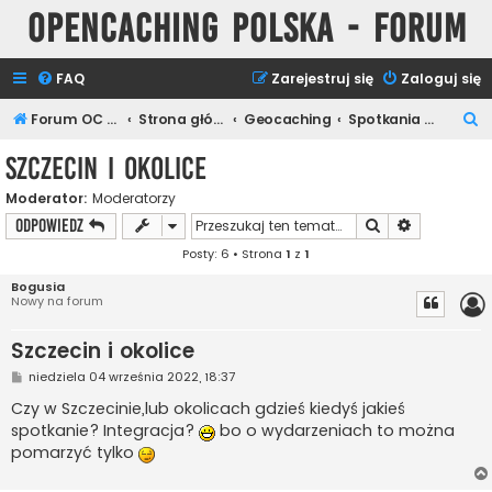
Opencaching Polska - Forum
FAQ
Zarejestruj się
Zaloguj się
S
Forum OC PL
Strona główna
Geocaching
Spotkania Keszerów
z
Szczecin i okolice
u
Moderator:
Moderatorzy
k
Szukaj
Wyszukiwan
ODPOWIEDZ
a
Posty: 6 • Strona
1
z
1
j
Bogusia
Nowy na forum
Szczecin i okolice
P
niedziela 04 września 2022, 18:37
o
s
Czy w Szczecinie,lub okolicach gdzieś kiedyś jakieś
t
spotkanie? Integracja?
bo o wydarzeniach to można
pomarzyć tylko