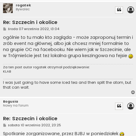
rogatek
Bywalec
Re: Szczecin i okolice
P
środa 07 września 2022, 13:04
o
s
ogólnie to tu mało kto zagląda - może zaproponuj termin i
t
zrób event na głównej, albo jak chcesz mniej formalnie to
na grupie OC na facebooku. Nie wiem jak w Szczecinie, ale
w Trójmieście jest też lokalna grupa keszingowa na fejsie
Za ten post autor
rogatek
otrzymał podziękowanie:
KLAB
I was just going to have some iced tea and then split the atom, but
that can wait.
Bogusia
Nowy na forum
Re: Szczecin i okolice
P
sobota 10 września 2022, 23:25
o
s
Spotkanie zorganizowane, przez BJBJ w poniedziałek