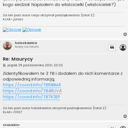
kogo siedział. Napisałem do właścicielki (właścicielek?).
Za ten post autor
ronja
otrzymał podziękowania (total 2):
KLAB
•
jurasz
holoskawina
Nowy na forum
Re: Maurycy
P
piątek 29 października 2021, 23:02
o
s
Zidentyfikowałem te 3 TB i dodałem do nich komentarze z
t
odpowiednią informacją.
https://coord.info/TB61BM4
https://coord.info/TB48JV4
https://coord.info/TB7K3EP
Za ten post autor
holoskawina
otrzymał podziękowania (total 2):
KLAB
•
r00t7
stasiekm