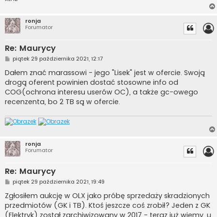
ronja
Forumator
Re: Maurycy
P
piątek 29 października 2021, 12:17
o
s
Dałem znać marassowi - jego "Lisek" jest w ofercie. Swoją
t
drogą oferent powinien dostać stosowne info od
COG(ochrona interesu userów OC), a także gc-owego
recenzenta, bo 2 TB są w ofercie.
ronja
Forumator
Re: Maurycy
P
piątek 29 października 2021, 19:49
o
s
Zgłosiłem aukcję w OLX jako próbę sprzedaży skradzionych
t
przedmiotów (GK i TB). Ktoś jeszcze coś zrobił? Jeden z GK
(Elektryk) został zarchiwizowany w 2017 - teraz już wiemy, u