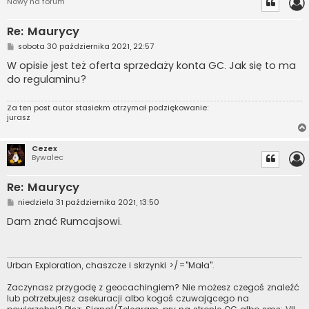
Nowy na forum
Re: Maurycy
P
sobota 30 października 2021, 22:57
o
s
W opisie jest też oferta sprzedaży konta GC. Jak się to ma
t
do regulaminu?
Za ten post autor
stasiekm
otrzymał podziękowanie:
jurasz
Cezex
Bywalec
Re: Maurycy
P
niedziela 31 października 2021, 13:50
o
s
Dam znać Rumcajsowi.
t
Urban Exploration, chaszcze i skrzynki >/="Mała".
Zaczynasz przygodę z geocachingiem? Nie możesz czegoś znaleźć
lub potrzebujesz asekuracji albo kogoś czuwającego na