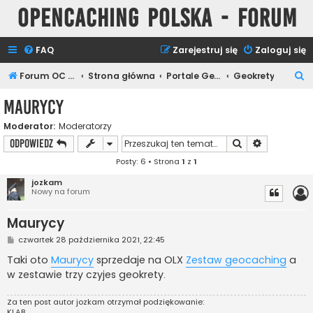
Opencaching Polska - Forum
FAQ
Zarejestruj się
Zaloguj się
S
Forum OC PL
Strona główna
Portale Geocachingowe
Geokrety
z
Maurycy
u
Moderator:
Moderatorzy
k
Szukaj
Wyszukiwan
ODPOWIEDZ
a
Posty: 6 • Strona
1
z
1
j
jozkam
Nowy na forum
Maurycy
P
czwartek 28 października 2021, 22:45
o
s
Taki oto
Maurycy
sprzedaje na OLX
Zestaw geocaching
a
t
w zestawie trzy czyjes geokrety.
Za ten post autor
jozkam
otrzymał podziękowanie:
KLAB