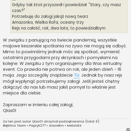
Gdyby tak ktoś przyszedł i powiedział: "Stary, czy masz
czas?"
Potrzebuję do załogi jakąś nową twarz
Amazonka, Wielka Rafa, oceany trzy
Rejs na całość, rok, dwa lata, to powiedziałbym
W związku z panującą na świecie pandemią, wszystkie
majowe keszerskie spotkania na żywo nie mogą się odbyć.
Mimo to powinniśmy jednak móc się spotkać, wymienić
ostatnimi przygodami przy skrzynkach i pomysłami na
kolejne. W związku z tym organizujemy dla Was wirtualny
event. Co prawda nie potrwa on rok, ale jeden dzień - 16
maja. Jego szczegóły znajdziecie
TU
. Jednak by nasz rejs
mógł wypłynąć potrzebujemy załogi. Jeśli jesteś chętny
dołączyć do nas lub masz jakiś pomysł to właśnie jest
miejsce dla ciebie.
Zapraszam w imieniu całej załogi,
Qlas01
Za ten post autor
Qlas01
otrzymał podziękowania (total 4):
Błękitna Team
•
Papryk277
•
stasiekm
•
MelonikX