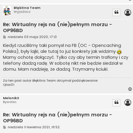
Błękitna Team
Wyjadacz
Re: Wirtualny rejs na (nie)pełnym morzu -
OP96BD
P
niedziela 03 maja 2020, 17:13
o
s
Kiedyś rzuciliśmy taki pomysł na FB (OC - Opencaching
t
Polska), były lajki, ale tutaj to już konkrety jak widzimy
.
Mamy ochotę dołączyć. Tylko czy aby termin trafiony i czy
telefony dadzą radę. W sobotę nikt nie będzie siedział w
domu. Mam nadzieję, że dadzą. Trzymamy kciuki.
Za ten post autor
Błękitna Team
otrzymał podziękowanie:
Qlas01
MelonikX
Bywalec
Re: Wirtualny rejs na (nie)pełnym morzu -
OP96BD
P
niedziela 11 kwietnia 2021, 19:52
o