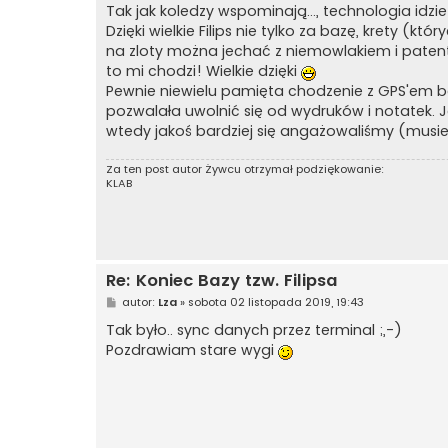
s
Tak jak koledzy wspominają..., technologia idzie
t
Dzięki wielkie Filips nie tylko za bazę, krety (k
na zloty można jechać z niemowlakiem i patent 
to mi chodzi! Wielkie dzięki
Pewnie niewielu pamięta chodzenie z GPS'em be
pozwalała uwolnić się od wydruków i notatek.
wtedy jakoś bardziej się angażowaliśmy (musie
Za ten post autor
Żywcu
otrzymał podziękowanie:
KLAB
Re: Koniec Bazy tzw. Filipsa
P
autor:
Lza
»
sobota 02 listopada 2019, 19:43
o
s
Tak było.. sync danych przez terminal ;,-)
t
Pozdrawiam stare wygi