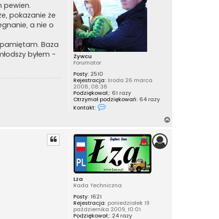
m pewien.
ę
sze, pokazanie że
gnanie, a nie o
ja pamiętam. Baza
młodszy byłem -
Żywcu
Forumator
Posty:
2510
Rejestracja:
środa 26 marca
2008, 08:38
Podziękował;:
61 razy
Otrzymał podziękowań:
64 razy
S
Kontakt:
k
o
N
n
a
t
a
g
k
ó
t
r
u
j
ę
s
i
Lza
ę
Rada Techniczna
z
Ż
Posty:
1621
y
Rejestracja:
poniedziałek 19
w
października 2009, 10:01
c
Podziękował;:
24 razy