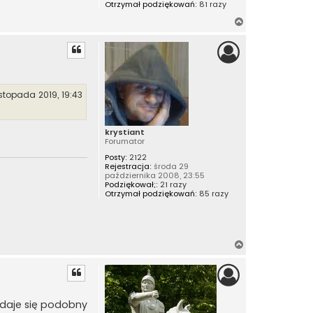
u
Otrzymał podziękowań:
81 razy
N
a
g
ó
r
ę
stopada 2019, 19:43
krystiant
Forumator
Posty:
2122
Rejestracja:
środa 29
października 2008, 23:55
Podziękował;:
21 razy
Otrzymał podziękowań:
85 razy
N
a
g
ó
r
zdaje się podobny
ę