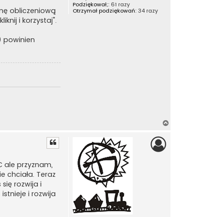
Podziękował;:
61 razy
nę obliczeniową
Otrzymał podziękowań:
34 razy
ij i korzystaj".
s) powinien
N
a
g
ó
r
C ale przyznam,
ę
e chciała. Teraz
się rozwija i
stnieje i rozwija