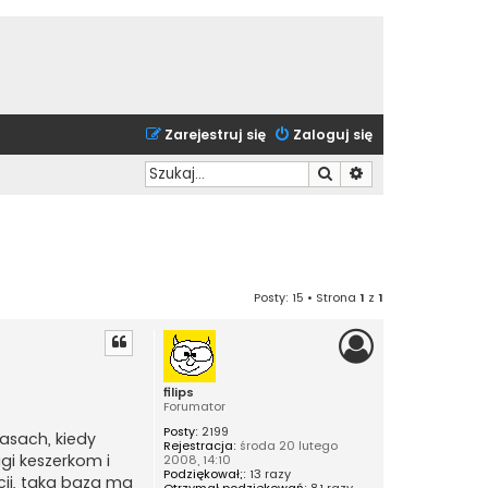
Zarejestruj się
Zaloguj się
Szukaj
Wyszukiwanie zaa
Posty: 15 • Strona
1
z
1
filips
Forumator
Posty:
2199
zasach, kiedy
Rejestracja:
środa 20 lutego
gi keszerkom i
2008, 14:10
Podziękował;:
13 razy
cji, taka baza ma
Otrzymał podziękowań:
81 razy