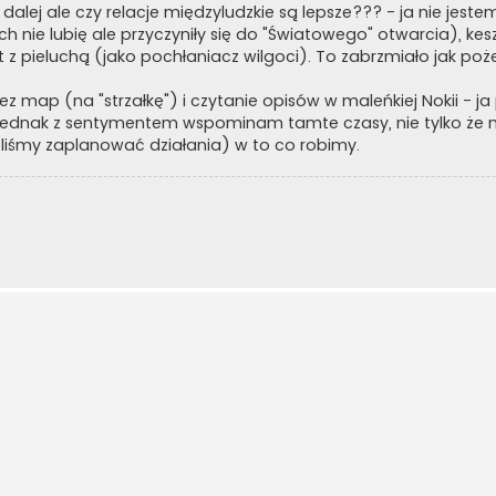
 dalej ale czy relacje międzyludzkie są lepsze??? - ja nie jeste
tórych nie lubię ale przyczyniły się do "Światowego" otwarcia), ke
z pieluchą (jako pochłaniacz wilgoci). To zabrzmiało jak poże
z map (na "strzałkę") i czytanie opisów w maleńkiej Nokii - 
 Jednak z sentymentem wspominam tamte czasy, nie tylko że 
liśmy zaplanować działania) w to co robimy.