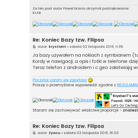
Za ten post autor
Pawel brasia
otrzymał podziękowanie:
KLAB
Re: Koniec Bazy tzw. Filipsa
P
autor:
krystiant
»
sobota 02 listopada 2019, 11:36
o
s
Ja bazy używałem na nokiach z symbianem (to b
t
Kordy w nawigacji, a opis i fotki w telefonie dzię
Teraz telefon z androidem i c:geo załatwiają wsz
Poczytaj zanim się zapytasz
Proszę o przemyślane wypowiedzi zgodne z
REGULAMIN
Staram się zachowywać właściwe proporcje -
znalezi
Re: Koniec Bazy tzw. Filipsa
P
autor:
Żywcu
»
sobota 02 listopada 2019, 18:03
o