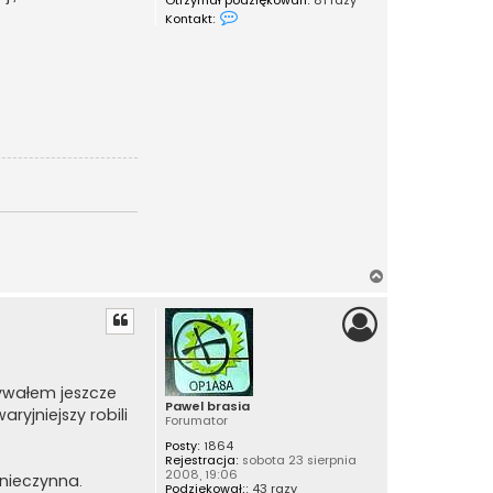
S
Kontakt:
k
o
n
t
a
k
t
u
j
s
i
ę
z
f
i
l
i
p
N
s
a
g
ó
r
ę
żywałem jeszcze
Pawel brasia
ryjniejszy robili
Forumator
Posty:
1864
Rejestracja:
sobota 23 sierpnia
2008, 19:06
nieczynna.
Podziękował;:
43 razy