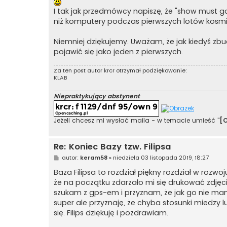
I tak jak przedmówcy napiszę, że "show must 
niż komputery podczas pierwszych lotów kosmicz
Niemniej dziękujemy. Uważam, że jak kiedyś zbud
pojawić się jako jeden z pierwszych.
Za ten post autor
krcr
otrzymał podziękowanie:
KLAB
Niepraktykujący abstynent
Jeżeli chcesz mi wysłać maila - w temacie umieść "
[
Re: Koniec Bazy tzw. Filipsa
P
autor:
keram58
»
niedziela 03 listopada 2019, 18:27
o
s
Baza Filipsa to rozdział piękny rozdział w roz
t
że na początku zdarzało mi się drukować zdjęci
szukam z gps-em i przyznam, że jak go nie mam to
super ale przyznaję, że chyba stosunki miedzy lu
się. Filips dziękuję i pozdrawiam.