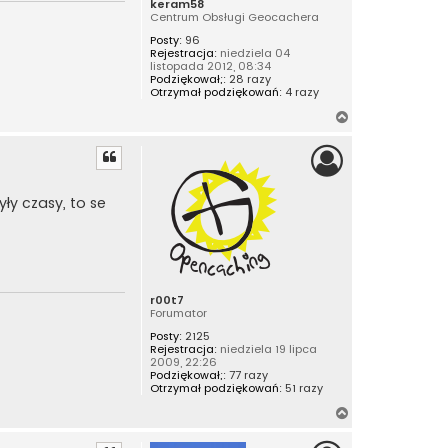
keram58
Centrum Obsługi Geocachera
Posty:
96
Rejestracja:
niedziela 04
listopada 2012, 08:34
Podziękował;:
28 razy
Otrzymał podziękowań:
4 razy
N
a
g
ó
r
yły czasy, to se
ę
r00t7
Forumator
Posty:
2125
Rejestracja:
niedziela 19 lipca
2009, 22:26
Podziękował;:
77 razy
Otrzymał podziękowań:
51 razy
N
a