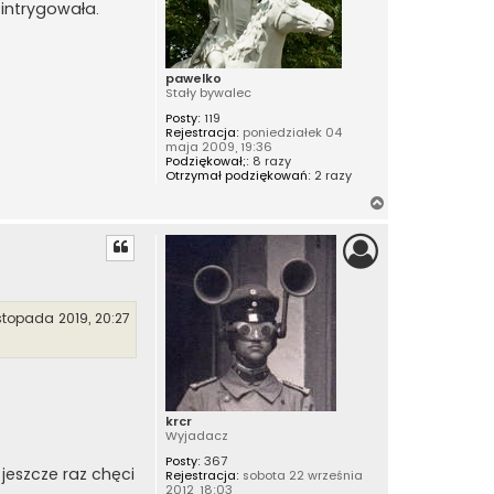
 intrygowała.
pawelko
Stały bywalec
Posty:
119
Rejestracja:
poniedziałek 04
maja 2009, 19:36
Podziękował;:
8 razy
Otrzymał podziękowań:
2 razy
N
a
g
ó
r
ę
stopada 2019, 20:27
krcr
Wyjadacz
Posty:
367
 jeszcze raz chęci
Rejestracja:
sobota 22 września
2012, 18:03