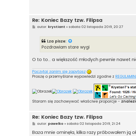
Re: Koniec Bazy tzw. Filipsa
P
autor:
krystiant
»
sobota 02 listopada 2019, 20:27
o
s
t
Lza
pisze:
Pozdrawiam stare wygi
O to to... a większość młodych pewnie nawet 
Poczytaj zanim się zapytasz
Proszę o przemyślane wypowiedzi zgodne z
REGULAMIN
Staram się zachowywać właściwe proporcje -
znalezi
Re: Koniec Bazy tzw. Filipsa
P
autor:
pawelko
»
sobota 02 listopada 2019, 21:24
o
s
Baza mnie ominęła, kilka razy próbowałem ją 
t