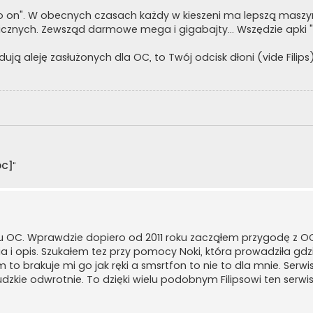
go on". W obecnych czasach każdy w kieszeni ma lepszą maszy
nych. Zewsząd darmowe mega i gigabajty... Wszędzie apki "klikn
ują aleję zasłużonych dla OC, to Twój odcisk dłoni (vide Filip
OC]
"
woju OC. Wprawdzie dopiero od 2011 roku zacząłem przygodę z O
a i opis. Szukałem tez przy pomocy Noki, która prowadziła gdzi
 brakuje mi go jak ręki a smsrtfon to nie to dla mnie. Serwis 
dzkie odwrotnie. To dzięki wielu podobnym Filipsowi ten serwis i