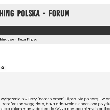
hing Polska - Forum
chingowe
Baza Filipsa
zukaj
Wyszukiwanie zaawansowane
ne wyłączenie tzw Bazy "nomen omen" Filipsa. Nie przeczę - w c
t transferu na wagę złota, baza oddawała nieocenione przysłu
mrugnięcia okiem mamy dostęp do OC za pomocą różnych aplika