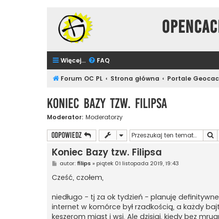
Opencac
Więcej…
FAQ
Forum OC PL
Strona główna
Portale Geoca
Koniec Bazy tzw. Filipsa
Moderator:
Moderatorzy
S
ODPOWIEDZ
Koniec Bazy tzw. Filipsa
P
autor:
filips
»
piątek 01 listopada 2019, 19:43
o
s
Cześć, czołem,
t
niedługo - tj za ok tydzień - planuję definityw
internet w komórce był rzadkością, a każdy baj
keszerom miast i wsi. Ale dzisiaj, kiedy bez 