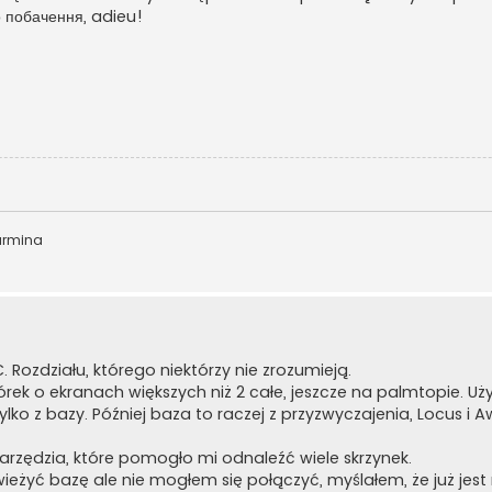
 побачення, adieu!
armina
 Rozdziału, którego niektórzy nie zrozumieją.
ek o ekranach większych niż 2 całe, jeszcze na palmtopie. U
ko z bazy. Później baza to raczej z przyzwyczajenia, Locus i Awa
arzędzia, które pomogło mi odnaleźć wiele skrzynek.
żyć bazę ale nie mogłem się połączyć, myślałem, że już jest 