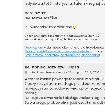
jedynie wartość historyczną. Zatem - żegnaj, до
pozdrawiam,
nomen-omen Filips
PS: wspominki mile widziane
Za ten post autor
filips
otrzymał podziękowania (total 6):
krcr
•
art_noise
•
ronja
•
Krzychu Blues
•
nonamed
•
esem
GeoKrety.org
- darmowa alternatywa dla travelbugów
Mapa (prawie) wszystkich keszy na świecie ;)
- dla g
Status WWW geokretów, opencaching, geocaching
Re: Koniec Bazy tzw. Filipsa
P
autor:
Pawel brasia
»
sobota 02 listopada 2019, 07:10
o
s
A zatem koniec pewnego rozdziału w historii OC.
t
Z bazy korzystałem na długo przed epoka komór
nawigacji samochodowej, więc opisy i zdjęcia tyl
robotę.
Dziękuję za stworzenie i obsługę znakomitego n
Swoją drogą próbowałem jakiś czas temu odświe