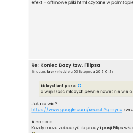
efekt - offlinowe pliki html czytane w palmtop
Re: Koniec Bazy tzw. Filipsa
P
autor:
krcr
»
niedziela 03 listopada 2019, 01:31
o
s
t
krystiant
pisze:
a większość młodych pewnie nawet nie wie 
Jak nie wie?
https://www.google.com/search?q=sync
zwra
A na serio.
Każdy może zobaczyć ile pracy i pasji Filips wło