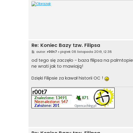
Re: Koniec Bazy tzw. Filipsa
P
autor:
r00t7
»
piątek 08 listopada 2019, 12:38
o
s
od tego się zaczęło - baza filipsa na palmtopi
t
ne wrati jak to mawiają!
Dzięki Filipsie za kawał historii OC !