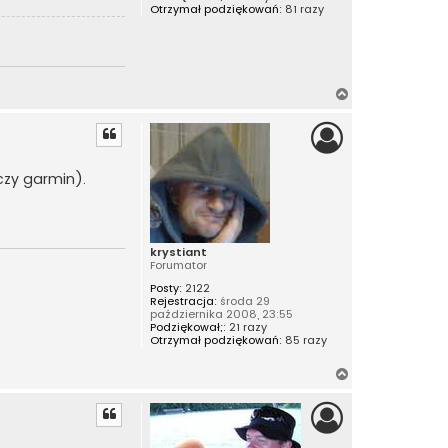
Otrzymał podziękowań:
81 razy
N
a
g
ó
r
czy garmin).
ę
krystiant
Forumator
Posty:
2122
Rejestracja:
środa 29
października 2008, 23:55
Podziękował;:
21 razy
Otrzymał podziękowań:
85 razy
N
a
g
ó
r