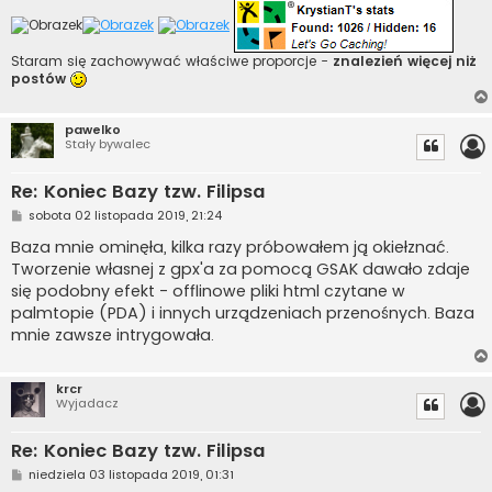
Staram się zachowywać właściwe proporcje -
znalezień więcej niż
postów
pawelko
Stały bywalec
Re: Koniec Bazy tzw. Filipsa
P
sobota 02 listopada 2019, 21:24
o
s
Baza mnie ominęła, kilka razy próbowałem ją okiełznać.
t
Tworzenie własnej z gpx'a za pomocą GSAK dawało zdaje
się podobny efekt - offlinowe pliki html czytane w
palmtopie (PDA) i innych urządzeniach przenośnych. Baza
mnie zawsze intrygowała.
krcr
Wyjadacz
Re: Koniec Bazy tzw. Filipsa
P
niedziela 03 listopada 2019, 01:31
o