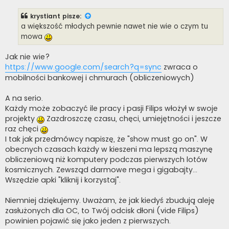
s
t
krystiant
pisze:
a większość młodych pewnie nawet nie wie o czym tu
mowa
Jak nie wie?
https://www.google.com/search?q=sync
zwraca o
mobilności bankowej i chmurach (obliczeniowych)
A na serio.
Każdy może zobaczyć ile pracy i pasji Filips włożył w swoje
projekty
Zazdroszczę czasu, chęci, umiejętności i jeszcze
raz chęci
I tak jak przedmówcy napiszę, że "show must go on". W
obecnych czasach każdy w kieszeni ma lepszą maszynę
obliczeniową niż komputery podczas pierwszych lotów
kosmicznych. Zewsząd darmowe mega i gigabajty...
Wszędzie apki "kliknij i korzystaj".
Niemniej dziękujemy. Uważam, że jak kiedyś zbudują aleję
zasłużonych dla OC, to Twój odcisk dłoni (vide Filips)
powinien pojawić się jako jeden z pierwszych.