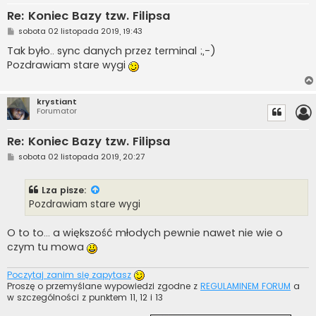
Re: Koniec Bazy tzw. Filipsa
P
sobota 02 listopada 2019, 19:43
o
s
Tak było.. sync danych przez terminal ;,-)
t
Pozdrawiam stare wygi
krystiant
Forumator
Re: Koniec Bazy tzw. Filipsa
P
sobota 02 listopada 2019, 20:27
o
s
t
Lza
pisze:
Pozdrawiam stare wygi
O to to... a większość młodych pewnie nawet nie wie o
czym tu mowa
Poczytaj zanim się zapytasz
Proszę o przemyślane wypowiedzi zgodne z
REGULAMINEM FORUM
a
w szczególności z punktem 11, 12 i 13