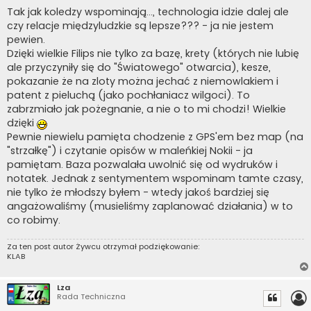
o
s
Tak jak koledzy wspominają..., technologia idzie dalej ale
t
czy relacje międzyludzkie są lepsze??? - ja nie jestem
pewien.
Dzięki wielkie Filips nie tylko za bazę, krety (których nie lubię
ale przyczyniły się do "Światowego" otwarcia), kesze,
pokazanie że na zloty można jechać z niemowlakiem i
patent z pieluchą (jako pochłaniacz wilgoci). To
zabrzmiało jak pożegnanie, a nie o to mi chodzi! Wielkie
dzięki
Pewnie niewielu pamięta chodzenie z GPS'em bez map (na
"strzałkę") i czytanie opisów w maleńkiej Nokii - ja
pamiętam. Baza pozwalała uwolnić się od wydruków i
notatek. Jednak z sentymentem wspominam tamte czasy,
nie tylko że młodszy byłem - wtedy jakoś bardziej się
angażowaliśmy (musieliśmy zaplanować działania) w to
co robimy.
Za ten post autor
Żywcu
otrzymał podziękowanie:
KLAB
Lza
Rada Techniczna