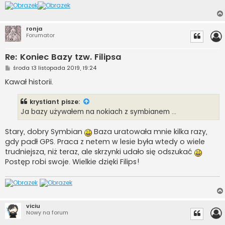
ronja
Forumator
Re: Koniec Bazy tzw. Filipsa
P
środa 13 listopada 2019, 19:24
o
s
Kawał historii.
t
krystiant
pisze:
Ja bazy używałem na nokiach z symbianem ...
Stary, dobry Symbian
Baza uratowała mnie kilka razy,
gdy padł GPS. Praca z netem w lesie była wtedy o wiele
trudniejsza, niż teraz, ale skrzynki udało się odszukać
Postęp robi swoje. Wielkie dzięki Filips!
viciu
Nowy na forum