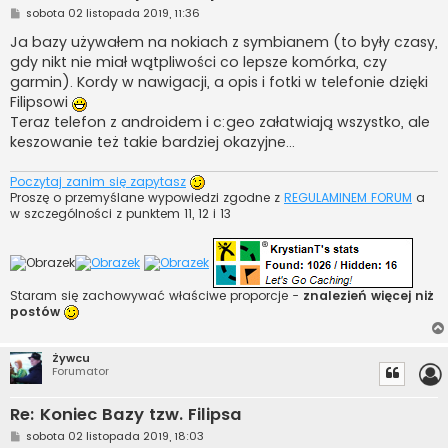
P
sobota 02 listopada 2019, 11:36
o
s
Ja bazy używałem na nokiach z symbianem (to były czasy,
t
gdy nikt nie miał wątpliwości co lepsze komórka, czy
garmin). Kordy w nawigacji, a opis i fotki w telefonie dzięki
Filipsowi
Teraz telefon z androidem i c:geo załatwiają wszystko, ale
keszowanie też takie bardziej okazyjne...
Poczytaj zanim się zapytasz
Proszę o przemyślane wypowiedzi zgodne z
REGULAMINEM FORUM
a
w szczególności z punktem 11, 12 i 13
Staram się zachowywać właściwe proporcje -
znalezień więcej niż
postów
Żywcu
Forumator
Re: Koniec Bazy tzw. Filipsa
P
sobota 02 listopada 2019, 18:03