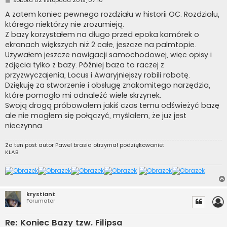
o
s
A zatem koniec pewnego rozdziału w historii OC. Rozdziału,
t
którego niektórzy nie zrozumieją.
Z bazy korzystałem na długo przed epoka komórek o
ekranach większych niż 2 całe, jeszcze na palmtopie.
Używałem jeszcze nawigacji samochodowej, więc opisy i
zdjęcia tylko z bazy. Później baza to raczej z
przyzwyczajenia, Locus i Awaryjniejszy robili robotę.
Dziękuję za stworzenie i obsługę znakomitego narzędzia,
które pomogło mi odnaleźć wiele skrzynek.
Swoją drogą próbowałem jakiś czas temu odświeżyć bazę
ale nie mogłem się połączyć, myślałem, że już jest
nieczynna.
Za ten post autor
Pawel brasia
otrzymał podziękowanie:
KLAB
krystiant
Forumator
Re: Koniec Bazy tzw. Filipsa