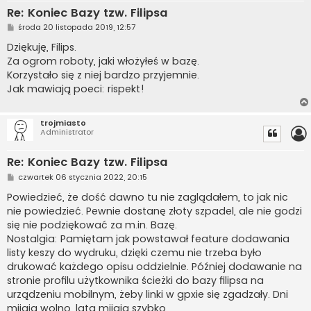
Re: Koniec Bazy tzw. Filipsa
P
środa 20 listopada 2019, 12:57
o
s
Dziękuję, Filips.
t
Za ogrom roboty, jaki włożyłeś w bazę.
Korzystało się z niej bardzo przyjemnie.
Jak mawiają poeci: rispekt!
trojmiasto
Administrator
Re: Koniec Bazy tzw. Filipsa
P
czwartek 06 stycznia 2022, 20:15
o
s
Powiedzieć, że dość dawno tu nie zaglądałem, to jak nic
t
nie powiedzieć. Pewnie dostanę złoty szpadel, ale nie godzi
się nie podziękować za m.in. Bazę.
Nostalgia: Pamiętam jak powstawał feature dodawania
listy keszy do wydruku, dzięki czemu nie trzeba było
drukować każdego opisu oddzielnie. Później dodawanie na
stronie profilu użytkownika ścieżki do bazy filipsa na
urządzeniu mobilnym, żeby linki w gpxie się zgadzały. Dni
mijają wolno, lata mijają szybko.