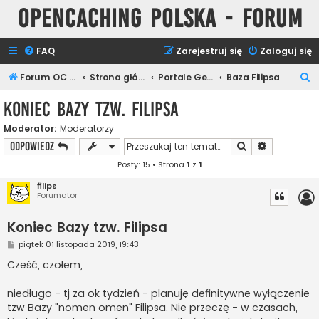
Opencaching Polska - Forum
FAQ
Zarejestruj się
Zaloguj się
S
Forum OC PL
Strona główna
Portale Geocachingowe
Baza Filipsa
z
Koniec Bazy tzw. Filipsa
u
Moderator:
Moderatorzy
k
Szukaj
Wyszukiwan
ODPOWIEDZ
a
Posty: 15 • Strona
1
z
1
j
filips
Forumator
Koniec Bazy tzw. Filipsa
P
piątek 01 listopada 2019, 19:43
o
s
Cześć, czołem,
t
niedługo - tj za ok tydzień - planuję definitywne wyłączenie
tzw Bazy "nomen omen" Filipsa. Nie przeczę - w czasach,