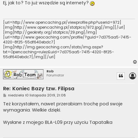
s
Ej, jak to? To już wszędzie są internety?
t
[url=http://www.opencaching.pl/viewprofile.php?userid=972]
[img]http://www.opencaching.pl/statpics/972.jpg[/img][/url]
[img]http://geokrety.org/statpics/29.png[/img]
[url=http://www.geocaching.com/profile/?guid=7d375aa5-7415-
4320-8f25-55df640ebdc7]
[img]http://img.geocaching.com/stats/img.aspx?
txt=Opencaching+rulez&uid=7d375aa5-7415-4320-8f25-
55df640ebdc7[/img][/url]
Rob
Forumator
Re: Koniec Bazy tzw. Filipsa
P
niedziela 10 listopada 2019, 21:08
o
s
Też korzystałem, nawet przerabiam trochę pod swoje
t
wymagania. Wielkie dzięki.
Wysłane z mojego BLA-L09 przy użyciu Tapatalka