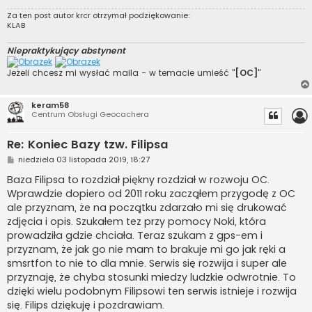
Za ten post autor
krcr
otrzymał podziękowanie:
KLAB
Niepraktykujący abstynent
Jeżeli chcesz mi wysłać maila - w temacie umieść "
[OC]
"
keram58
Centrum Obsługi Geocachera
Re: Koniec Bazy tzw. Filipsa
P
niedziela 03 listopada 2019, 18:27
o
s
Baza Filipsa to rozdział piękny rozdział w rozwoju OC.
t
Wprawdzie dopiero od 2011 roku zacząłem przygodę z OC
ale przyznam, że na początku zdarzało mi się drukować
zdjęcia i opis. Szukałem tez przy pomocy Noki, która
prowadziła gdzie chciała. Teraz szukam z gps-em i
przyznam, że jak go nie mam to brakuje mi go jak ręki a
smsrtfon to nie to dla mnie. Serwis się rozwija i super ale
przyznaję, że chyba stosunki miedzy ludzkie odwrotnie. To
dzięki wielu podobnym Filipsowi ten serwis istnieje i rozwija
się. Filips dziękuję i pozdrawiam.