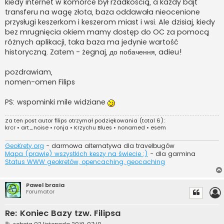
kiedy internet w komórce był rzadkością, a każdy bajt
transferu na wagę złota, baza oddawała nieocenione
przysługi keszerkom i keszerom miast i wsi. Ale dzisiaj, kiedy
bez mrugnięcia okiem mamy dostęp do OC za pomocą
różnych aplikacji, taka baza ma jedynie wartość
historyczną. Zatem - żegnaj, до побачення, adieu!
pozdrawiam,
nomen-omen Filips
PS: wspominki mile widziane
Za ten post autor
filips
otrzymał podziękowania (total 6):
krcr
•
art_noise
•
ronja
•
Krzychu Blues
•
nonamed
•
esem
GeoKrety.org
- darmowa alternatywa dla travelbugów
Mapa (prawie) wszystkich keszy na świecie ;)
- dla garmina
Status WWW geokretów, opencaching, geocaching
Pawel brasia
Forumator
Re: Koniec Bazy tzw. Filipsa
P
sobota 02 listopada 2019, 07:10