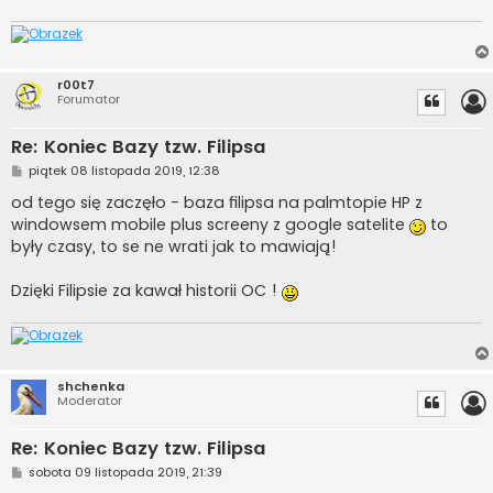
r00t7
Forumator
Re: Koniec Bazy tzw. Filipsa
P
piątek 08 listopada 2019, 12:38
o
s
od tego się zaczęło - baza filipsa na palmtopie HP z
t
windowsem mobile plus screeny z google satelite
to
były czasy, to se ne wrati jak to mawiają!
Dzięki Filipsie za kawał historii OC !
shchenka
Moderator
Re: Koniec Bazy tzw. Filipsa
P
sobota 09 listopada 2019, 21:39
o