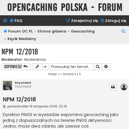
Opencaching Polska - Forum
FAQ
Zarejestruj się
Zaloguj się
S
Forum OC PL
Strona główna
Geocaching
z
Kącik Medialny
u
NPM 12/2018
k
Moderator:
Moderatorzy
a
Szukaj
Wyszukiwan
ODPOWIEDZ
j
Posty: 1 • Strona
1
z
1
krystiant
Forumator
NPM 12/2018
P
poniedziałek 19 listopada 2018, 23:18
o
s
Dyrektor PNGS w wywiadzie wspomina geocaching jako
t
jedną z dopuszczalnych na terenie PNGS aktywności...
Jedno, może dwa zdania, ale zawsze coś.