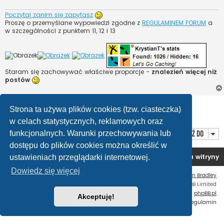
Poczytaj zanim się zapytasz
Proszę o przemyślane wypowiedzi zgodne z
REGULAMINEM FORUM
a
w szczególności z punktem 11, 12 i 13
Staram się zachowywać właściwe proporcje -
znalezień więcej niż
postów
ODPOWIEDZ
Strona ta używa plików cookies (tzw. ciasteczka)
Posty: 1 • Strona
1
z
1
w celach statystycznych, reklamowych oraz
funkcjonalnych. Warunki przechowywania lub
Przejdź do
dostępu do plików cookies można określić w
Forum OC PL
Strona główna
Usuń ciasteczka witryny
ustawieniach przeglądarki internetowej.
Dowiedz się więcej
Flat Style by
Ian Bradley
Technologię dostarcza
phpBB
® Forum Software © phpBB Limited
Polski pakiet językowy dostarcza
phpBB.pl
Akceptuję!
Zasady ochrony danych osobowych
|
Regulamin