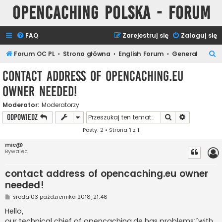
Opencaching Polska - Forum
FAQ
Zarejestruj się
Zaloguj się
S
Forum OC PL
Strona główna
English Forum
General
z
contact address of opencaching.eu
u
owner needed!
k
a
Moderator:
Moderatorzy
Szukaj
Wyszukiwan
ODPOWIEDZ
j
Posty: 2 • Strona
1
z
1
mic@
Bywalec
contact address of opencaching.eu owner
needed!
P
środa 03 października 2018, 21:48
o
s
Hello,
t
our technical chief of opencaching.de has problems:´with