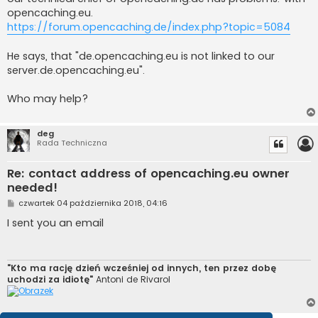
opencaching.eu.
https://forum.opencaching.de/index.php?topic=5084
He says, that "de.opencaching.eu is not linked to our
server.de.opencaching.eu".
Who may help?
deg
Rada Techniczna
Re: contact address of opencaching.eu owner
needed!
P
czwartek 04 października 2018, 04:16
o
s
I sent you an email
t
"Kto ma rację dzień wcześniej od innych, ten przez dobę
uchodzi za idiotę"
Antoni de Rivarol