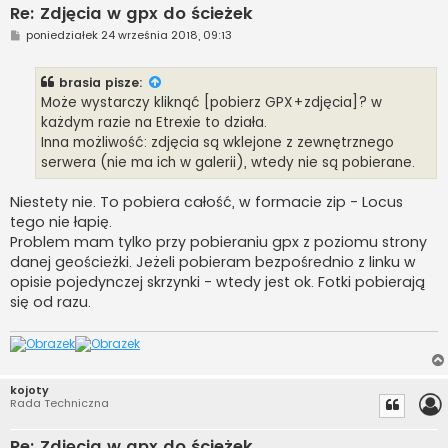
Re: Zdjęcia w gpx do ścieżek
P
poniedziałek 24 września 2018, 09:13
o
s
t
brasia
pisze:
Może wystarczy kliknąć [pobierz GPX+zdjęcia]? w
każdym razie na Etrexie to działa.
Inna możliwość: zdjęcia są wklejone z zewnętrznego
serwera (nie ma ich w galerii), wtedy nie są pobierane.
Niestety nie. To pobiera całość, w formacie zip - Locus
tego nie łapię.
Problem mam tylko przy pobieraniu gpx z poziomu strony
danej geościeżki. Jeżeli pobieram bezpośrednio z linku w
opisie pojedynczej skrzynki - wtedy jest ok. Fotki pobierają
się od razu.
kojoty
Rada Techniczna
Re: Zdjęcia w gpx do ścieżek