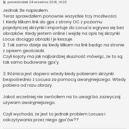
P
poniedziałek 24 września 2018, 14:20
o
s
Jednak źle napisałem.
t
Teraz sprawdziłem ponownie wszystkie trzy możliwości.
1. Kiedy klikam link do gpx z strony OC z poziomu
pojedynczej skrzynki i importuje do Locus'a wgrywa się bez
obrazków. Kiedy jestem online i wejdę na opis tej skrzynki
Locus dociąga obrazki i je keszuje.
2. Tak samo dzieje się kiedy klikam na link będąc na stronie
z opisem geościezki.
Czyli kojoty ma jak najbardziej słuszność mówiąc, że to są
tak samo budowane gpx'y.
3. Różnica jest dopiero wtedy kiedy pobieram skrzynki
bezpośrednio z Locusa za pomocą awaryjniejszego. Wtedy
pobiera od razu obrazy.
Jakoś wcześniej nie zwróciłem na to uwagi bo zazwyczaj
używam awaryjniejszego.
Czyli wychodzi, że jest to jednak problem Locusa i
odczytywania przez niego gpx'ów??