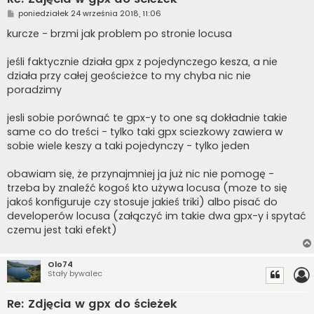
P
poniedziałek 24 września 2018, 11:06
o
s
kurcze - brzmi jak problem po stronie locusa
t
jeśli faktycznie działa gpx z pojedynczego kesza, a nie
działa przy całej geościeżce to my chyba nic nie
poradzimy
jesli sobie porównać te gpx-y to one są dokładnie takie
same co do treści - tylko taki gpx sciezkowy zawiera w
sobie wiele keszy a taki pojedynczy - tylko jeden
obawiam się, że przynajmniej ja już nic nie pomogę -
trzeba by znaleźć kogoś kto używa locusa (moze to się
jakoś konfiguruje czy stosuje jakieś triki) albo pisać do
developerów locusa (załączyć im takie dwa gpx-y i spytać
czemu jest taki efekt)
Olo74
Stały bywalec
Re: Zdjęcia w gpx do ścieżek