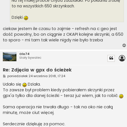
Na tej małej próbce chyba zadziałało. Po południu zrobię
to na wszystkich 650 skrzynkach.
Dzięki
ciekaw jestem ile czasu to zajmie - refresh na c:geo jest
dość powolny, bo on ciągnie z OKAPI kolejne skrzynki, a 650
to sporo - mi tam tak wiele nigdy nie było trzeba
Olo74
Stały bywalec
Re: Zdjęcia w gpx do ścieżek
P
poniedziałek 24 września 2018, 17:24
o
s
Udało się
Działa.
t
To zawsze był problem kiedy pobierałem skrzynki przez
gpx'a tylko dla danej ścieżki - teraz już wiem, jak to robić
Sama operacja nie trwała długo - tak na oko nie całą
minutę, może ciut więcej.
Serdecznie dziękuję za pomoc.