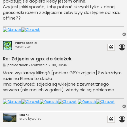
pokazują się dopiero kiedy jestem online.
Czy jest jakiś sposób, żeby pobrać skrzynki tylko z danej
geościeżki razem z zdjęciami, żeby były dostępne od razu
offline??
Pawel brasia
Forumator
Re: Zdjęcia w gpx do ścieżek
P
poniedziałek 24 września 2018, 08:36
o
s
Może wystarczy kliknąć [pobierz GPX+zdjęcia]? w każdym
t
razie na Etrexie to działa.
Inna możliwość: zdjęcia są wklejone z zewnętrznego
serwera (nie ma ich w galerii), wtedy nie są pobierane.
Olo74
Stały bywalec