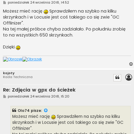
P
poniedziałek 24 września 2018, 14:52
o
s
Możesz mieć rację
Sprawdziłem na szybko na kilku
t
skrzynkach i w Locusie jest coś takiego co się zwie "GC
Offlinizer".
Na tej małej próbce chyba zadziałało. Po południu zrobię
to na wszystkich 650 skrzynkach.
Dzięki
kojoty
Rada Techniczna
Re: Zdjęcia w gpx do ścieżek
P
poniedziałek 24 września 2018, 15:20
o
s
t
Olo74
pisze:
Możesz mieć rację
Sprawdziłem na szybko na kilku
skrzynkach i w Locusie jest coś takiego co się zwie "GC
Offlinizer".