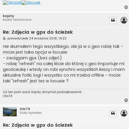
kojoty
Rada Techniczna
Re: Zdjęcia w gpx do ścieżek
P
poniedziałek 24 września 2018, 14:23
o
s
nie skumałem tego wszystkiego, ale ja w c:geo robię tak -
t
może jest taka opcja w locusie:
- zaciągam gpx (bez zdjęć)
- robię "refresh" na całej liście do której c:geo importuje mi
geościezkę i wtedy on robi synchro wszystkich keszy i mam
aktualne fotki, logi i wszystko co mi trzeba offline - może
taki "refresh" jest tez w locusie ?
Za ten post autor
kojoty
otrzymał podziękowanie:
Olo74
Olo74
Stały bywalec
Re: Zdjęcia w gpx do ścieżek