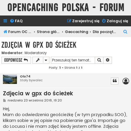
Opencaching Polska - Forum
FAQ
Zarejestruj się
Zaloguj się
S
Forum OC PL
Strona główna
Geocaching
Dla początkujących
z
Zdjęcia w gpx do ścieżek
u
Moderator:
Moderatorzy
k
Szukaj
Wyszukiwan
ODPOWIEDZ
a
Posty: 9 • Strona
1
z
1
j
Olo74
Stały bywalec
Zdjęcia w gpx do ścieżek
P
niedziela 23 września 2018, 19:20
o
s
Hej,
t
Mam do odwiedzenia geościeżkę (w tym przypadku SOG),
klikam sobie w jej opisie na pobieranie gpx'a. Importuje go
do Locusa i nie mam zdjęć kiedy jestem offline. Zdjęcia