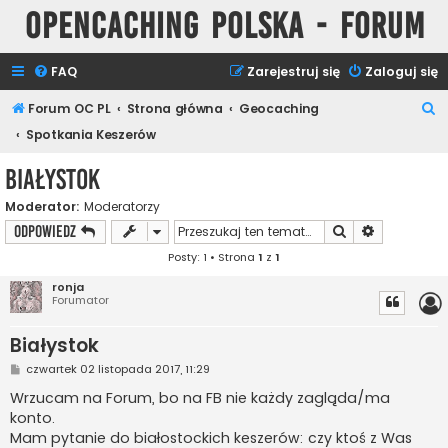
Opencaching Polska - Forum
FAQ
Zarejestruj się
Zaloguj się
S
Forum OC PL
Strona główna
Geocaching
z
Spotkania Keszerów
u
Białystok
k
Moderator:
Moderatorzy
a
Szukaj
Wyszukiwan
ODPOWIEDZ
j
Posty: 1 • Strona
1
z
1
ronja
Forumator
Białystok
P
czwartek 02 listopada 2017, 11:29
o
s
Wrzucam na Forum, bo na FB nie każdy zagląda/ma
t
konto.
Mam pytanie do białostockich keszerów: czy ktoś z Was