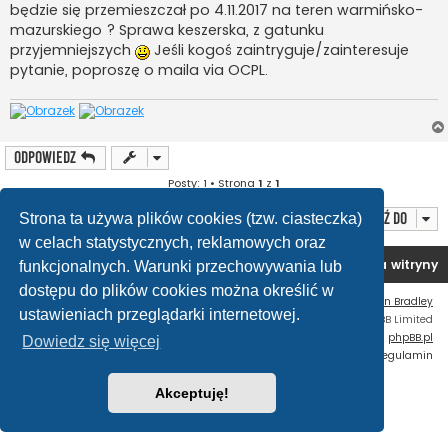
będzie się przemieszczał po 4.11.2017 na teren warmińsko-
mazurskiego ? Sprawa keszerska, z gatunku
przyjemniejszych
Jeśli kogoś zaintryguje/zainteresuje
pytanie, poproszę o maila via OCPL.
ODPOWIEDZ
Posty: 1 • Strona
1
z
1
Przejdź do
Strona ta używa plików cookies (tzw. ciasteczka)
w celach statystycznych, reklamowych oraz
Forum OC PL
Strona główna
Usuń ciasteczka witryny
funkcjonalnych. Warunki przechowywania lub
dostępu do plików cookies można określić w
Flat Style by
Ian Bradley
ustawieniach przeglądarki internetowej.
Technologię dostarcza
phpBB
® Forum Software © phpBB Limited
Polski pakiet językowy dostarcza
phpBB.pl
Dowiedz się więcej
Zasady ochrony danych osobowych
|
Regulamin
Akceptuję!