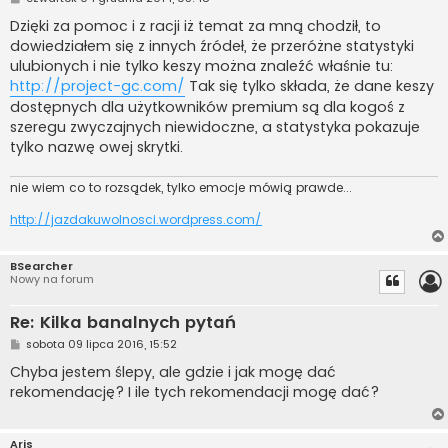
o
s
Dzięki za pomoc i z racji iż temat za mną chodził, to
t
dowiedziałem się z innych źródeł, że przeróżne statystyki
ulubionych i nie tylko keszy można znaleźć właśnie tu:
http://project-gc.com/
Tak się tylko składa, że dane keszy
dostępnych dla użytkowników premium są dla kogoś z
szeregu zwyczajnych niewidoczne, a statystyka pokazuje
tylko nazwę owej skrytki.
nie wiem co to rozsądek, tylko emocje mówią prawde...
http://jazdakuwolnosci.wordpress.com/
BSearcher
Nowy na forum
Re: Kilka banalnych pytań
P
sobota 09 lipca 2016, 15:52
o
s
Chyba jestem ślepy, ale gdzie i jak mogę dać
t
rekomendację? I ile tych rekomendacji mogę dać?
Aris