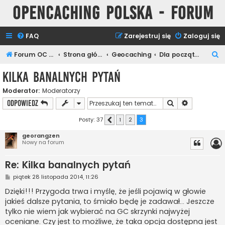
Opencaching Polska - Forum
FAQ
Zarejestruj się
Zaloguj się
S
Forum OC PL
Strona główna
Geocaching
Dla początkujących
z
Kilka banalnych pytań
u
Moderator:
Moderatorzy
k
Szukaj
Wyszukiwan
ODPOWIEDZ
a
j
Posty: 37
1
2
3
Poprzednia
georangzen
Nowy na forum
Re: Kilka banalnych pytań
P
piątek 28 listopada 2014, 11:26
o
s
Dzięki!!! Przygoda trwa i myślę, że jeśli pojawią w głowie
t
jakieś dalsze pytania, to śmiało będę je zadawał... Jeszcze
tylko nie wiem jak wybierać na GC skrzynki najwyżej
oceniane. Czy jest to możliwe, że taka opcja dostępna jest