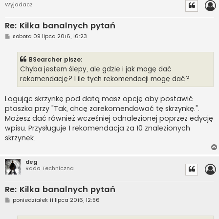
Wyjadacz
Re: Kilka banalnych pytań
P
sobota 09 lipca 2016, 16:23
o
s
t
BSearcher pisze:
Chyba jestem ślepy, ale gdzie i jak mogę dać
rekomendację? I ile tych rekomendacji mogę dać?
Logując skrzynkę pod datą masz opcję aby postawić
ptaszka przy "Tak, chcę zarekomendować tę skrzynkę.".
Możesz dać również wcześniej odnalezionej poprzez edycję
wpisu. Przysługuje 1 rekomendacja za 10 znalezionych
skrzynek.
deg
Rada Techniczna
Re: Kilka banalnych pytań
P
poniedziałek 11 lipca 2016, 12:56
o
s
t