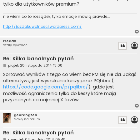
tylko dla użytkowników premium?
nie wiem co to rozsądek, tylko emocje mówią prawde...
http://jazdakuwolnosci.wordpress.com/
rredan
Stały bywalec
Re: Kilka banalnych pytań
P
piątek 28 listopada 2014, 13:08
o
s
Sortować wyników z tego co wiem bez PM się nie da. Jakąś
t
alternatywą jest wyszukanie keszy przez PQLibre (
https://code.google.com/p/pqlibre/
), gdzie jest
możliwość ograniczenia tylko do keszy które mają
przyznanych co najmniej X favów.
georangzen
Nowy na forum
Re: Kilka banalnych pytań
P
czwartek 04 grudnia 2014, 05:48