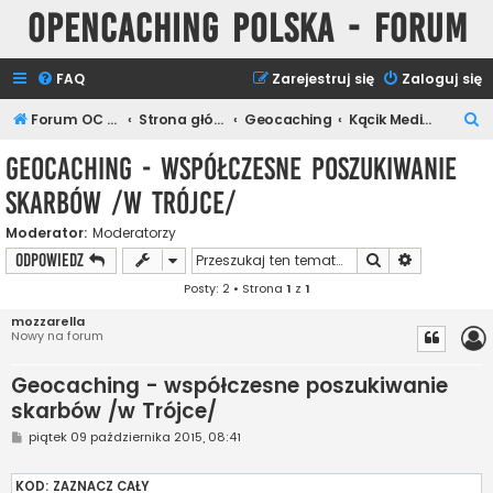
Opencaching Polska - Forum
FAQ
Zarejestruj się
Zaloguj się
S
Forum OC PL
Strona główna
Geocaching
Kącik Medialny
z
Geocaching - współczesne poszukiwanie
u
skarbów /w Trójce/
k
a
Moderator:
Moderatorzy
Szukaj
Wyszukiwan
ODPOWIEDZ
j
Posty: 2 • Strona
1
z
1
mozzarella
Nowy na forum
Geocaching - współczesne poszukiwanie
skarbów /w Trójce/
P
piątek 09 października 2015, 08:41
o
s
t
KOD:
ZAZNACZ CAŁY