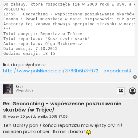
Do zabawy, która rozpoczęła się w 2000 roku w USA, a d
POSŁUCHAJ

12'55	Geocaching - współczesne poszukiwanie skarbów (Reportaż/Trójka)

Joanna i Paweł mieszkają w małej miejscowości tuż przy
Amatorzy tej zabawy chowają specjalne skrzynki w miejs
***

Tytuł audycji: Reportaż w Trójce

Tytuł reportażu: "Kesz czyli skarb"

Autor reportażu: Olga Mickiewicz

Data emisji: 7.10.2015

Godzina emisji: 18.15
link do posłychania:
http://www.polskieradio.pl/3788b6b3-972 ... e=podcast&
krcr
Wyjadacz
Re: Geocaching - współczesne poszukiwanie
skarbów /w Trójce/
P
wtorek 20 października 2015, 17:06
o
s
Ten starszy pan z końca reportażu ma większy dryl niż
t
niejeden pruski oficer.. 15 min i basta!