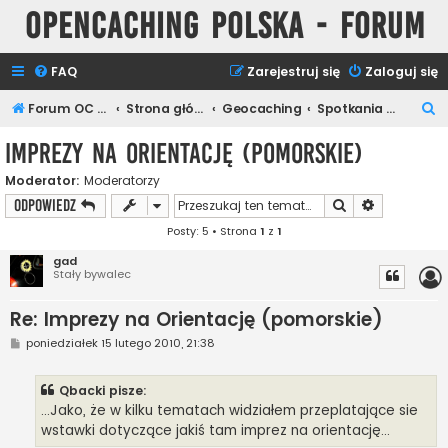
Opencaching Polska - Forum
FAQ
Zarejestruj się
Zaloguj się
S
Forum OC PL
Strona główna
Geocaching
Spotkania Keszerów
z
Imprezy na Orientację (pomorskie)
u
Moderator:
Moderatorzy
k
Szukaj
Wyszukiwan
ODPOWIEDZ
a
Posty: 5 • Strona
1
z
1
j
gad
Stały bywalec
Re: Imprezy na Orientację (pomorskie)
P
poniedziałek 15 lutego 2010, 21:38
o
s
t
Qbacki pisze:
...Jako, że w kilku tematach widziałem przeplatające sie
wstawki dotyczące jakiś tam imprez na orientację...