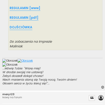
REGULAMIN [www]
REGULAMIN [pdf]
DOJŚCIÓWKA
Do zobaczenia na Imprezie
Maliniak
...Mówię Tobie: "Wiarę miej!
W drodze swojej nie ustawaj!
Żebyś doszedł dokąd chcesz!
Niech marzenia staną się Twoją nocą, Twoim dniem!
Głosem serca w życiu kieruj się!"...
mary123
Nowy na forum