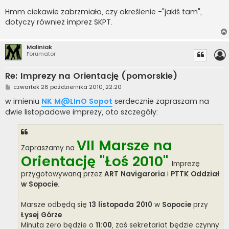
Hmm ciekawie zabrzmiało, czy określenie -"jakiś tam",
dotyczy również imprez SKPT.
Maliniak
Forumator
Re: Imprezy na Orientację (pomorskie)
P
czwartek 28 października 2010, 22:20
o
s
w imieniu
NK M@LInO Sopot
serdecznie zapraszam na
t
dwie listopadowe imprezy, oto szczegóły:
VII Marsze na
Zapraszamy na
Orientację "Łoś 2010"
. Imprezę
przygotowywaną przez
ART Navigaroria
i
PTTK Oddział
w Sopocie
.
Marsze odbędą się
13 listopada 2010
w
Sopocie
przy
Łysej Górze
.
Minuta zero będzie o
11:00
, zaś sekretariat będzie czynny