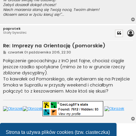
Żebyś doszedł dokąd chcesz!
Niech marzenia staną się Twoją nocą, Twoim dniem!
Głosem serca w życiu kieruj się!"...
paprotek
Stały bywalec
Re: Imprezy na Orientację (pomorskie)
P
czwartek 01 października 2015, 22:30
o
s
Połączenie geocachingu z InO jest fajne, chociaż ciągle
t
jeszcze rzadko spotykane (mimo że to w gruncie rzeczy
zbliżone dyscypliny).
To kawałek od Pomorskiego, ale wybieram się na Przejście
Smoka w Supraślu w przyszły weekend i chciałbym
połączyć to z keszowaniem. Może ktoś się skusi?
ODPOWIEDZ
Strona ta używa plików cookies (tzw. ciasteczka)
Posty: 5 • Strona
1
z
1