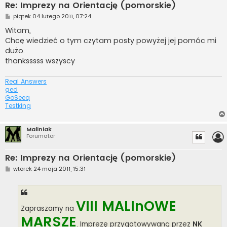
Re: Imprezy na Orientację (pomorskie)
P
piątek 04 lutego 2011, 07:24
o
s
Witam,
t
Chcę wiedzieć o tym czytam posty powyżej jej pomóc mi
dużo.
thanksssss wszyscy
Real Answers
ged
GoSeeq
Testking
Maliniak
Forumator
Re: Imprezy na Orientację (pomorskie)
P
wtorek 24 maja 2011, 15:31
o
s
t
VIII MALInOWE
Zapraszamy na
MARSZE
. Imprezę przygotowywaną przez
NK