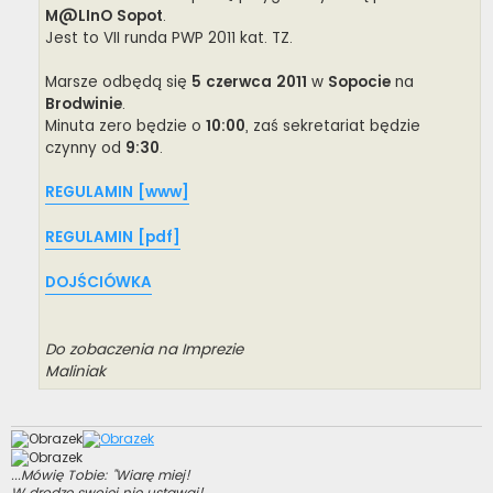
M@LInO Sopot
.
Jest to VII runda PWP 2011 kat. TZ.
Marsze odbędą się
5 czerwca 2011
w
Sopocie
na
Brodwinie
.
Minuta zero będzie o
10:00
, zaś sekretariat będzie
czynny od
9:30
.
REGULAMIN [www]
REGULAMIN [pdf]
DOJŚCIÓWKA
Do zobaczenia na Imprezie
Maliniak
...Mówię Tobie: "Wiarę miej!
W drodze swojej nie ustawaj!