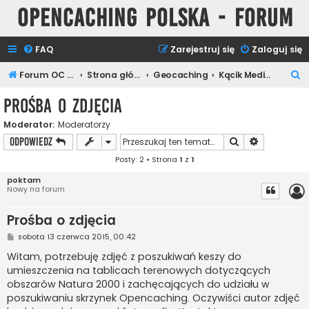
Opencaching Polska - Forum
FAQ
Zarejestruj się
Zaloguj się
S
Forum OC PL
Strona główna
Geocaching
Kącik Medialny
z
Prośba o zdjęcia
u
Moderator:
Moderatorzy
k
Szukaj
Wyszukiwan
ODPOWIEDZ
a
Posty: 2 • Strona
1
z
1
j
poktam
Nowy na forum
Prośba o zdjęcia
P
sobota 13 czerwca 2015, 00:42
o
s
Witam, potrzebuję zdjęć z poszukiwań keszy do
t
umieszczenia na tablicach terenowych dotyczących
obszarów Natura 2000 i zachęcających do udziału w
poszukiwaniu skrzynek Opencaching. Oczywiści autor zdjęć