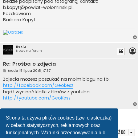
będzie podpisany pod fotografią. Kontakt:
b.kopyt@powiat-wolominski.pl
..
Pozdrawiam
Barbara Kopyt
Rexlu
Nowy na forum
Re: Prośba o zdjęcia
P
środa 15 lipca 2015, 17:37
o
s
Zdjęcia możesz poszukać na moim blogu na fb:
t
http://facebook.com/Geokesz
bądź wycinać klatki z filmów z youtuba:
http://youtube.com/GeoKesz
ODPOWIEDZ
Strona ta używa plików cookies (tzw. ciasteczka)
Posty: 2 • Strona
1
z
1
w celach statystycznych, reklamowych oraz
Przejdź do
funkcjonalnych. Warunki przechowywania lub