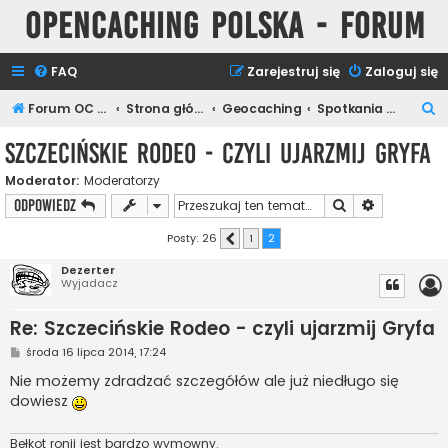
Opencaching Polska - Forum
FAQ
Zarejestruj się
Zaloguj się
S
Forum OC PL
Strona główna
Geocaching
Spotkania Keszerów
z
Szczecińskie Rodeo - czyli ujarzmij Gryfa
u
Moderator:
Moderatorzy
k
Szukaj
Wyszukiwan
ODPOWIEDZ
a
j
Posty: 26
1
2
Poprzednia
Dezerter
Wyjadacz
Re: Szczecińskie Rodeo - czyli ujarzmij Gryfa
P
środa 16 lipca 2014, 17:24
o
s
Nie możemy zdradzać szczegółów ale już niedługo się
t
dowiesz
Bełkot ronji jest bardzo wymowny.