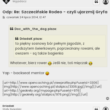
Wyjadacz
Odp: Re: Szczecińskie Rodeo - czyli ujarzmij Gryfa
P
czwartek 24 lipca 2014, 12:47
o
s
t
Doc_with_the_dog pisze:
DriadaK pisze:
to piękny sosnowy bór pełnym jagodzin, z
podszytem świerkowym, poprzecinany rowami, ale
owszem - są także bagienka
Whatever, bierz rower
Jeśli nie, toś mięczak
Yap - backseat mentor
[url=http://www.opencaching.pl/viewprofile.php?userid=3306]
[img]http://www.opencaching.pl/statpics/3306.jpg[/img][/url]
[url=http://geokrety.org/mypage.php?userid=976]
[img]http://geokrety.org/statpics/976.png[/img][/url]
DriadaK
Stały bywalec