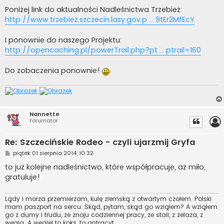
Poniżej link do aktualności Nadleśnictwa Trzebież:
http://www.trzebiez.szczecin.lasy.gov.p ... 9tEr2MfEcY
I ponownie do naszego Projektu:
http://opencaching.pl/powerTrail.php?pt ... ptrail=160
Do zobaczenia ponownie!
Nannette
Forumator
Re: Szczecińskie Rodeo - czyli ujarzmij Gryfa
P
piątek 01 sierpnia 2014, 10:32
o
s
to już kolejne nadleśnictwo, które współpracuje, aż miło,
t
gratuluje!
Lądy i morza przemierzam, kulę ziemską z otwartym czołem. Polski
mam paszport na sercu. Skąd, pytam, skąd go wziąłem? A wziąłem
go z dumy i trudu, ze znoju codziennej pracy, ze stali, z żelaza, z
węgla. A węgiel to koks, to antracyt.