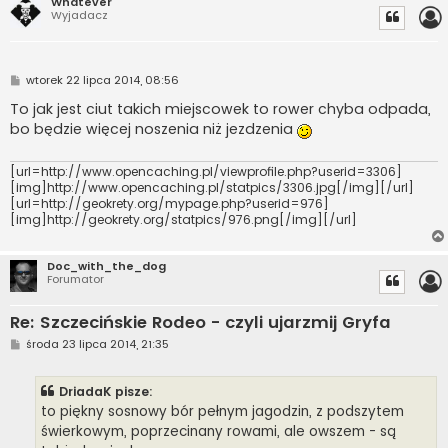
Whatever
Wyjadacz
P
wtorek 22 lipca 2014, 08:56
o
s
To jak jest ciut takich miejscowek to rower chyba odpada,
t
bo będzie więcej noszenia niż jezdzenia
[url=http://www.opencaching.pl/viewprofile.php?userid=3306]
[img]http://www.opencaching.pl/statpics/3306.jpg[/img][/url]
[url=http://geokrety.org/mypage.php?userid=976]
[img]http://geokrety.org/statpics/976.png[/img][/url]
Doc_with_the_dog
Forumator
Re: Szczecińskie Rodeo - czyli ujarzmij Gryfa
P
środa 23 lipca 2014, 21:35
o
s
t
DriadaK pisze:
to piękny sosnowy bór pełnym jagodzin, z podszytem
świerkowym, poprzecinany rowami, ale owszem - są