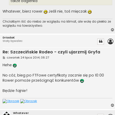
także bagienka
Whatever, bierz rower
Jeśli nie, toś mięczak
Chciałbym iść do nieba ze względu na klimat, ale wolę do piekła ze
względu na towarzystwo.
DriadaK
Stały bywalec
Re: Szczecińskie Rodeo - czyli ujarzmij Gryfa
P
czwartek 24 lipca 2014, 08:27
o
s
Hehe
t
No cóż, bieg po FTFowe certyfikaty zacznie się po 10:00
Rower pomoże prześcignąć konkurentów
Będzie fajnie!
Whatever