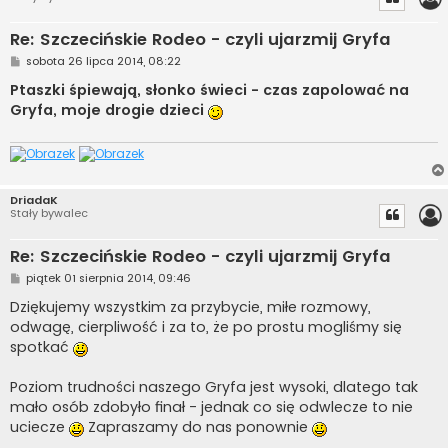
Re: Szczecińskie Rodeo - czyli ujarzmij Gryfa
P
sobota 26 lipca 2014, 08:22
o
s
Ptaszki śpiewają, słonko świeci - czas zapolować na
t
Gryfa, moje drogie dzieci
DriadaK
Stały bywalec
Re: Szczecińskie Rodeo - czyli ujarzmij Gryfa
P
piątek 01 sierpnia 2014, 09:46
o
s
Dziękujemy wszystkim za przybycie, miłe rozmowy,
t
odwagę, cierpliwość i za to, że po prostu mogliśmy się
spotkać
Poziom trudności naszego Gryfa jest wysoki, dlatego tak
mało osób zdobyło finał - jednak co się odwlecze to nie
uciecze
Zapraszamy do nas ponownie