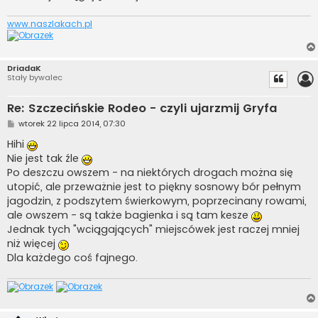
www.naszlakach.pl
DriadaK
Stały bywalec
Re: Szczecińskie Rodeo - czyli ujarzmij Gryfa
P
wtorek 22 lipca 2014, 07:30
o
s
Hihi
t
Nie jest tak źle
Po deszczu owszem - na niektórych drogach można się
utopić, ale przeważnie jest to piękny sosnowy bór pełnym
jagodzin, z podszytem świerkowym, poprzecinany rowami,
ale owszem - są także bagienka i są tam kesze
Jednak tych "wciągających" miejscówek jest raczej mniej
niż więcej
Dla każdego coś fajnego.