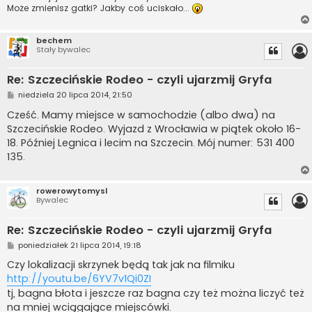
Może zmienisz gatki? Jakby coś uciskało...
bechem
Stały bywalec
Re: Szczecińskie Rodeo - czyli ujarzmij Gryfa
P
niedziela 20 lipca 2014, 21:50
o
s
Cześć. Mamy miejsce w samochodzie (albo dwa) na
t
Szczecińskie Rodeo. Wyjazd z Wrocławia w piątek około 16-
18. Później Legnica i lecim na Szczecin. Mój numer: 531 400
135.
rowerowytomysl
Bywalec
Re: Szczecińskie Rodeo - czyli ujarzmij Gryfa
P
poniedziałek 21 lipca 2014, 19:18
o
s
Czy lokalizacji skrzynek będą tak jak na filmiku
t
http://youtu.be/6YV7v1Qi0ZI
tj, bagna błota i jeszcze raz bagna czy też można liczyć też
na mniej wciągające miejscówki.