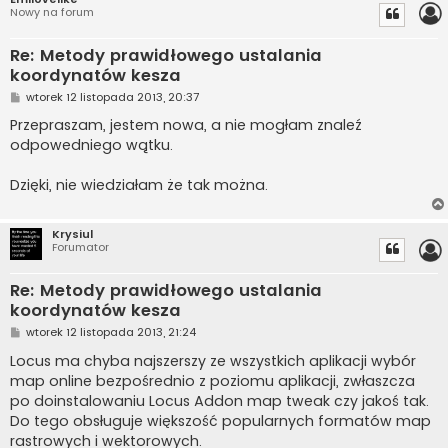
Nowy na forum
Re: Metody prawidłowego ustalania
koordynatów kesza
P
wtorek 12 listopada 2013, 20:37
o
s
Przepraszam, jestem nowa, a nie mogłam znaleź
t
odpowedniego wątku.
Dzięki, nie wiedziałam że tak można.
Krysiul
Forumator
Re: Metody prawidłowego ustalania
koordynatów kesza
P
wtorek 12 listopada 2013, 21:24
o
s
Locus ma chyba najszerszy ze wszystkich aplikacji wybór
t
map online bezpośrednio z poziomu aplikacji, zwłaszcza
po doinstalowaniu Locus Addon map tweak czy jakoś tak.
Do tego obsługuje większość popularnych formatów map
rastrowych i wektorowych.