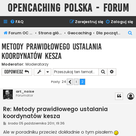
Opencaching Polska - Forum
FAQ
Zarejestruj się
Zaloguj się
S
Forum OC PL
Strona główna
Geocaching
Dla początkujących
z
Metody prawidłowego ustalania
u
koordynatów kesza
k
a
Moderator:
Moderatorzy
Szukaj
Wyszukiwan
ODPOWIEDZ
j
Posty: 24
1
2
Poprzednia
art_noise
Forumator
Re: Metody prawidłowego ustalania
koordynatów kesza
P
środa 05 października 2011, 19:36
o
s
Ale w poradniku przecież dokładnie o tym pisałem
t