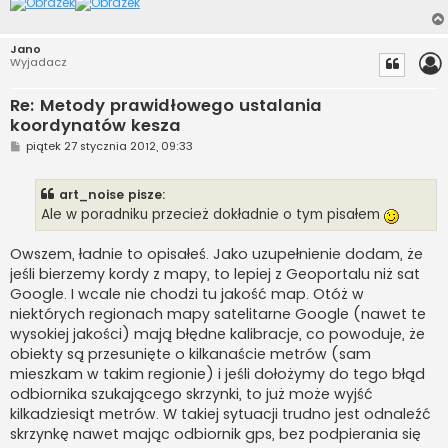
Jano
Wyjadacz
Re: Metody prawidłowego ustalania
koordynatów kesza
P
piątek 27 stycznia 2012, 09:33
o
s
t
art_noise pisze:
Ale w poradniku przecież dokładnie o tym pisałem
Owszem, ładnie to opisałeś. Jako uzupełnienie dodam, że
jeśli bierzemy kordy z mapy, to lepiej z Geoportalu niż sat
Google. I wcale nie chodzi tu jakość map. Otóż w
niektórych regionach mapy satelitarne Google (nawet te
wysokiej jakości) mają błędne kalibracje, co powoduje, że
obiekty są przesunięte o kilkanaście metrów (sam
mieszkam w takim regionie) i jeśli dołożymy do tego błąd
odbiornika szukającego skrzynki, to już może wyjść
kilkadziesiąt metrów. W takiej sytuacji trudno jest odnaleźć
skrzynkę nawet mając odbiornik gps, bez podpierania się