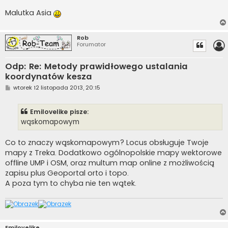
Malutka Asia
Rob
Forumator
Odp: Re: Metody prawidłowego ustalania
koordynatów kesza
P
wtorek 12 listopada 2013, 20:15
o
s
t
Emilovelike pisze:
wąskomapowym
Co to znaczy wąskomapowym? Locus obsługuje Twoje
mapy z Treka. Dodatkowo ogólnopolskie mapy wektorowe
offline UMP i OSM, oraz multum map online z możliwością
zapisu plus Geoportal orto i topo.
A poza tym to chyba nie ten wątek.
Emilovelike