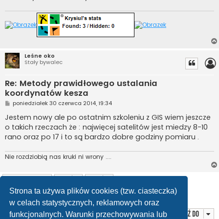
Leśne oko
Stały bywalec
Re: Metody prawidłowego ustalania
koordynatów kesza
P
poniedziałek 30 czerwca 2014, 19:34
o
s
Jestem nowy ale po ostatnim szkoleniu z GIS wiem jeszcze
t
o takich rzeczach że : najwięcej satelitów jest miedzy 8-10
rano oraz po 17 i to są bardzo dobre godziny pomiaru .
Nie rozdziobią nas kruki ni wrony ....
ODPOWIEDZ
Strona ta używa plików cookies (tzw. ciasteczka)
Posty: 24
1
2
Poprzednia
w celach statystycznych, reklamowych oraz
Przejdź do
funkcjonalnych. Warunki przechowywania lub