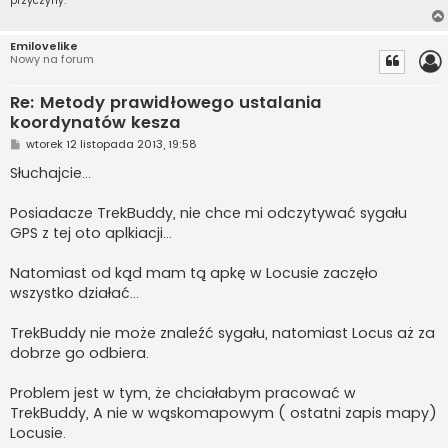
przyczyny.
Emilovelike
Nowy na forum
Re: Metody prawidłowego ustalania
koordynatów kesza
P
wtorek 12 listopada 2013, 19:58
o
s
Słuchajcie...
t
Posiadacze TrekBuddy, nie chce mi odczytywać sygału
GPS z tej oto aplkiacji...
Natomiast od kąd mam tą apkę w Locusie zaczęło
wszystko działać...
TrekBuddy nie może znaleźć sygału, natomiast Locus aż za
dobrze go odbiera.
Problem jest w tym, że chciałabym pracować w
TrekBuddy, A nie w wąskomapowym ( ostatni zapis mapy)
Locusie.