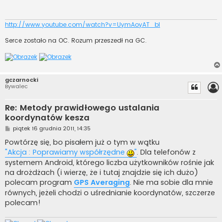
http://www.youtube.com/watch?v=UymAoyAT_bI
Serce zostało na OC. Rozum przeszedł na GC.
gczarnocki
Bywalec
Re: Metody prawidłowego ustalania
koordynatów kesza
P
piątek 16 grudnia 2011, 14:35
o
s
Powtórzę się, bo pisałem już o tym w wątku
t
"Akcja : Poprawiamy współrzędne
"
. Dla telefonów z
systemem Android, którego liczba użytkowników rośnie jak
na drożdżach (i wierzę, że i tutaj znajdzie się ich dużo)
polecam program
GPS Averaging
. Nie ma sobie dla mnie
równych, jeżeli chodzi o uśrednianie koordynatów, szczerze
polecam!