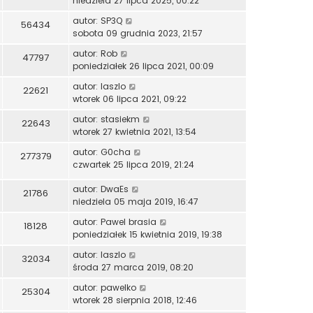
niedziela 27 lipca 2025, 00:22
autor:
SP3Q
56434
sobota 09 grudnia 2023, 21:57
autor:
Rob
47797
poniedziałek 26 lipca 2021, 00:09
autor:
laszlo
22621
wtorek 06 lipca 2021, 09:22
autor:
stasiekm
22643
wtorek 27 kwietnia 2021, 13:54
autor:
G0cha
277379
czwartek 25 lipca 2019, 21:24
autor:
DwaEs
21786
niedziela 05 maja 2019, 16:47
autor:
Pawel brasia
18128
poniedziałek 15 kwietnia 2019, 19:38
autor:
laszlo
32034
środa 27 marca 2019, 08:20
autor:
pawelko
25304
wtorek 28 sierpnia 2018, 12:46