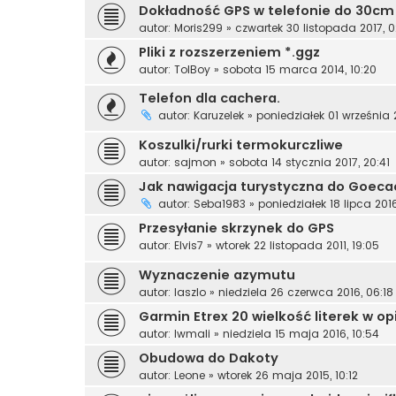
Dokładność GPS w telefonie do 30cm
autor:
Moris299
»
czwartek 30 listopada 2017, 0
Pliki z rozszerzeniem *.ggz
autor:
TolBoy
»
sobota 15 marca 2014, 10:20
Telefon dla cachera.
autor:
Karuzelek
»
poniedziałek 01 września 
Koszulki/rurki termokurczliwe
autor:
sajmon
»
sobota 14 stycznia 2017, 20:41
Jak nawigacja turystyczna do Goeca
autor:
Seba1983
»
poniedziałek 18 lipca 2016
Przesyłanie skrzynek do GPS
autor:
Elvis7
»
wtorek 22 listopada 2011, 19:05
Wyznaczenie azymutu
autor:
laszlo
»
niedziela 26 czerwca 2016, 06:18
Garmin Etrex 20 wielkość literek w op
autor:
Iwmali
»
niedziela 15 maja 2016, 10:54
Obudowa do Dakoty
autor:
Leone
»
wtorek 26 maja 2015, 10:12