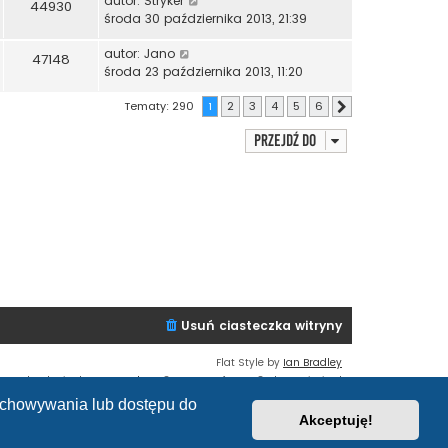
autor:
Stryker
44930
środa 30 października 2013, 21:39
autor:
Jano
47148
środa 23 października 2013, 11:20
Tematy: 290
1
2
3
4
5
6
Następna
Przejdź do
Usuń ciasteczka witryny
Flat Style by
Ian Bradley
Technologię dostarcza
phpBB
® Forum Software © phpBB Limited
Polski pakiet językowy dostarcza
phpBB.pl
zechowywania lub dostępu do
Zasady ochrony danych osobowych
|
Regulamin
Akceptuję!