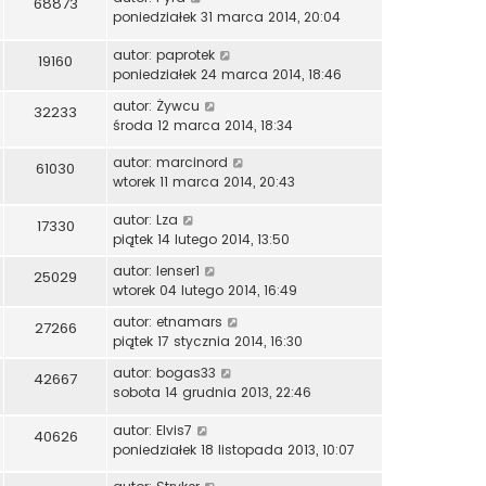
68873
poniedziałek 31 marca 2014, 20:04
autor:
paprotek
19160
poniedziałek 24 marca 2014, 18:46
autor:
Żywcu
32233
środa 12 marca 2014, 18:34
autor:
marcinord
61030
wtorek 11 marca 2014, 20:43
autor:
Lza
17330
piątek 14 lutego 2014, 13:50
autor:
lenser1
25029
wtorek 04 lutego 2014, 16:49
autor:
etnamars
27266
piątek 17 stycznia 2014, 16:30
autor:
bogas33
42667
sobota 14 grudnia 2013, 22:46
autor:
Elvis7
40626
poniedziałek 18 listopada 2013, 10:07