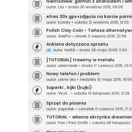
niemożliwe: garmin z androidem i wifi
autor:
Lza
»
środa 30 września 2015, 09:08
etrex 30x gpx+zdjęcia na karcie pami
autor:
kozioty
»
sobota 12 września 2015, 12:00
Polish Clay Coin - Tańsza alternaty
autor:
ArekPro
»
wtorek 11 sierpnia 2015, 22:58
Ankieta dotyczaca sprzetu
autor:
ted69
»
środa 28 maja 2008, 11:50
[TUTORIAL] trawimy w metalu
autor:
ubermisiek
»
środa 17 czerwca 2015, 23:3
Nowy telefon i problem
autor:
Leśne oko
»
niedziela 10 maja 2015, 18:55
Saperki , kijki (kujki)
autor:
ViruS...
»
sobota 13 listopada 2010, 21:29
Sprzęt do pisania
autor:
paprotek
»
czwartek 11 czerwca 2015, 17:2
TUTORIAL - własna skrzynka drewnia
autor:
Pan i Pani Smith
»
sobota 08 listopada 2