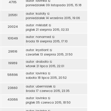
autor:
lavinka
47115
poniedziałek 09 listopada 2015, 15:18
autor:
kozioty
20581
poniedziałek 14 września 2015, 19:06
autor:
miklobit
20024
piątek 21 sierpnia 2015, 02:33
autor:
nonamed
101049
środa 19 sierpnia 2015, 17:10
autor:
krystiant
29816
czwartek 13 sierpnia 2015, 21:50
autor:
drabollo
19989
wtorek 21 lipca 2015, 22:01
autor:
lavinka
58896
sobota 18 lipca 2015, 20:52
autor:
ubermisiek
23660
środa 17 czerwca 2015, 23:35
autor:
lavinka
43086
piątek 05 czerwca 2015, 18:50
autor:
lavinka