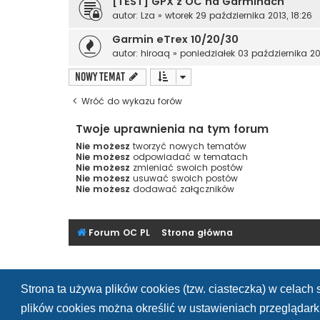
[TEST] GPX z OC na Garminach
autor:
Lza
»
wtorek 29 października 2013, 18:26
Garmin eTrex 10/20/30
autor:
hiroaq
»
poniedziałek 03 października 201
NOWY TEMAT
Wróć do wykazu forów
Twoje uprawnienia na tym forum
Nie możesz
tworzyć nowych tematów
Nie możesz
odpowiadać w tematach
Nie możesz
zmieniać swoich postów
Nie możesz
usuwać swoich postów
Nie możesz
dodawać załączników
Forum OC PL
Strona główna
Strona ta używa plików cookies (tzw. ciasteczka) w celac
plików cookies można określić w ustawieniach przeglądarki