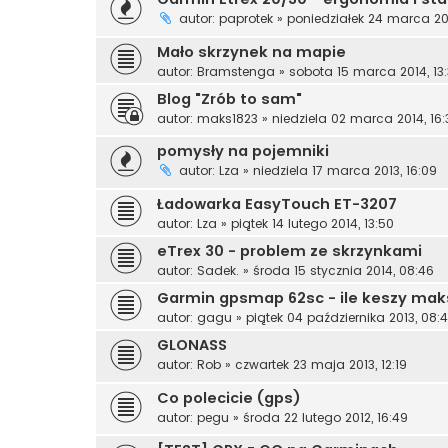
autor:
paprotek
»
poniedziałek 24 marca 201
Mało skrzynek na mapie
autor:
Bramstenga
»
sobota 15 marca 2014, 13
Blog "Zrób to sam"
autor:
maks1823
»
niedziela 02 marca 2014, 16:
pomysły na pojemniki
autor:
Lza
»
niedziela 17 marca 2013, 16:09
Ładowarka EasyTouch ET-3207
autor:
Lza
»
piątek 14 lutego 2014, 13:50
eTrex 30 - problem ze skrzynkami
autor:
Sadek.
»
środa 15 stycznia 2014, 08:46
Garmin gpsmap 62sc - ile keszy ma
autor:
gagu
»
piątek 04 października 2013, 08:
GLONASS
autor:
Rob
»
czwartek 23 maja 2013, 12:19
Co polecicie (gps)
autor:
pegu
»
środa 22 lutego 2012, 16:49