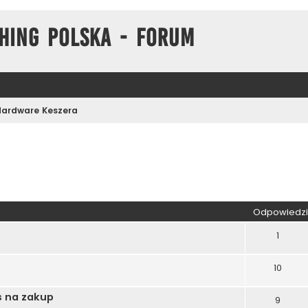
hing Polska - Forum
Hardware Keszera
kiwanie zaawansowane
Odpowiedzi
1
10
s na zakup
9