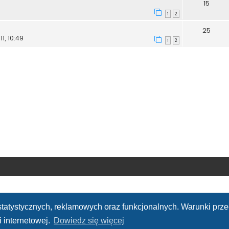
15
1
2
25
1, 10:49
1
2
h statystycznych, reklamowych oraz funkcjonalnych. Warunki pr
 internetowej.
Dowiedz się więcej