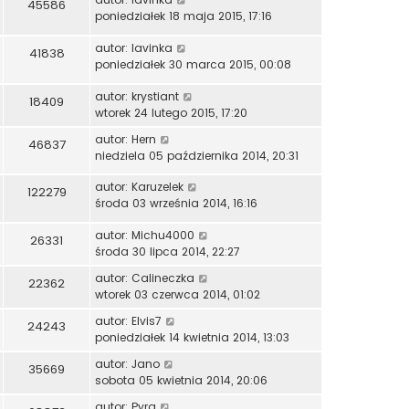
45586
poniedziałek 18 maja 2015, 17:16
autor:
lavinka
41838
poniedziałek 30 marca 2015, 00:08
autor:
krystiant
18409
wtorek 24 lutego 2015, 17:20
autor:
Hern
46837
niedziela 05 października 2014, 20:31
autor:
Karuzelek
122279
środa 03 września 2014, 16:16
autor:
Michu4000
26331
środa 30 lipca 2014, 22:27
autor:
Calineczka
22362
wtorek 03 czerwca 2014, 01:02
autor:
Elvis7
24243
poniedziałek 14 kwietnia 2014, 13:03
autor:
Jano
35669
sobota 05 kwietnia 2014, 20:06
autor:
Pyra