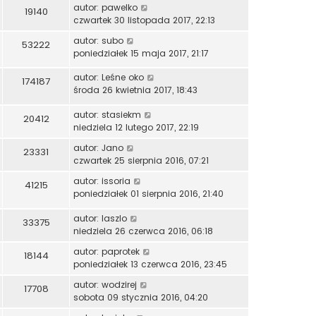
autor:
pawelko
19140
czwartek 30 listopada 2017, 22:13
autor:
subo
53222
poniedziałek 15 maja 2017, 21:17
autor:
Leśne oko
174187
środa 26 kwietnia 2017, 18:43
autor:
stasiekm
20412
niedziela 12 lutego 2017, 22:19
autor:
Jano
23331
czwartek 25 sierpnia 2016, 07:21
autor:
issoria
41215
poniedziałek 01 sierpnia 2016, 21:40
autor:
laszlo
33375
niedziela 26 czerwca 2016, 06:18
autor:
paprotek
18144
poniedziałek 13 czerwca 2016, 23:45
autor:
wodzirej
17708
sobota 09 stycznia 2016, 04:20