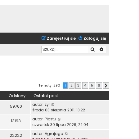
Zarejestruj się
Zaloguj się
Szukaj
Wyszukiwanie zaa
Tematy: 290
1
2
3
4
5
6
Następna
Odsłony
Ostatni post
autor:
zyr
59760
środa 03 sierpnia 2011, 13:22
autor:
Piostu
13193
czwartek 30 lipca 2026, 22:04
autor:
Agrajaga
22222