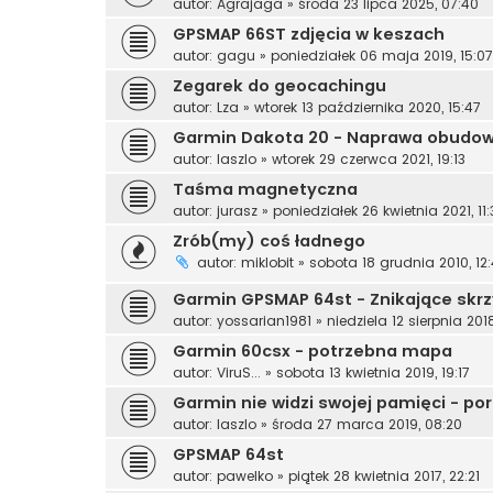
autor:
Agrajaga
»
środa 23 lipca 2025, 07:40
GPSMAP 66ST zdjęcia w keszach
autor:
gagu
»
poniedziałek 06 maja 2019, 15:07
Zegarek do geocachingu
autor:
Lza
»
wtorek 13 października 2020, 15:47
Garmin Dakota 20 - Naprawa obudo
autor:
laszlo
»
wtorek 29 czerwca 2021, 19:13
Taśma magnetyczna
autor:
jurasz
»
poniedziałek 26 kwietnia 2021, 11
Zrób(my) coś ładnego
autor:
miklobit
»
sobota 18 grudnia 2010, 12
Garmin GPSMAP 64st - Znikające skrz
autor:
yossarian1981
»
niedziela 12 sierpnia 2018
Garmin 60csx - potrzebna mapa
autor:
ViruS...
»
sobota 13 kwietnia 2019, 19:17
Garmin nie widzi swojej pamięci - po
autor:
laszlo
»
środa 27 marca 2019, 08:20
GPSMAP 64st
autor:
pawelko
»
piątek 28 kwietnia 2017, 22:21