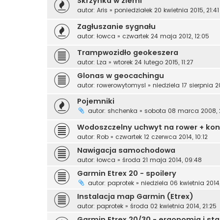
Skrzynka w ziemi
autor:
Aris
»
poniedziałek 20 kwietnia 2015, 21:41
Zagłuszanie sygnału
autor:
łowca
»
czwartek 24 maja 2012, 12:05
Trampwozidło geokeszera
autor:
Lza
»
wtorek 24 lutego 2015, 11:27
Glonas w geocachingu
autor:
rowerowytomysl
»
niedziela 17 sierpnia 2
Pojemniki
autor:
shchenka
»
sobota 08 marca 2008, 2
Wodoszczelny uchwyt na rower + kon
autor:
Rob
»
czwartek 12 czerwca 2014, 10:12
Nawigacja samochodowa
autor:
łowca
»
środa 21 maja 2014, 09:48
Garmin Etrex 20 - spoilery
autor:
paprotek
»
niedziela 06 kwietnia 2014
Instalacja map Garmin (Etrex)
autor:
paprotek
»
środa 02 kwietnia 2014, 21:25
Garmin Etrex 20/30 - ergonomia i sta