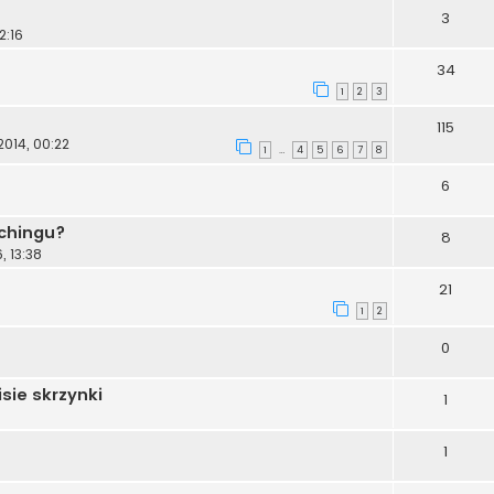
3
2:16
34
1
2
3
115
2014, 00:22
1
4
5
6
7
8
…
6
chingu?
8
, 13:38
21
1
2
0
isie skrzynki
1
1