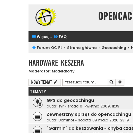
Opencac
Więcej…
FAQ
Forum OC PL
Strona główna
Geocaching
Hardware Keszera
Moderator:
Moderatorzy
Szukaj
Wyszu
NOWY TEMAT
TEMATY
GPS do geocachingu
autor:
zyr
»
środa 01 kwietnia 2009, 11:39
Zewnętrzny sprzęt do opencachingu
autor:
Domino1
»
sobota 09 maja 2026, 23:19
"Garmin" do keszowania - chyba cza