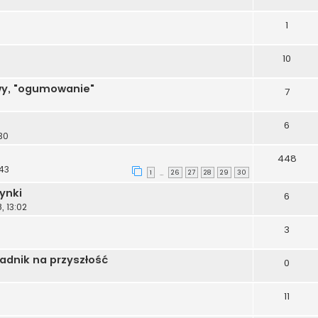
1
10
wy, "ogumowanie"
7
6
:30
448
:43
1
26
27
28
29
30
…
ynki
6
, 13:02
3
radnik na przyszłość
0
11