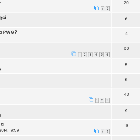
.
20
1
2
ęci
6
wa PWG?
4
80
1
2
3
4
5
6
5
3
6
43
1
2
3
9
3
na
19
014, 19:59
1
2