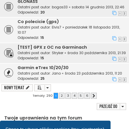
GLONASS
Ostatni post autor:
bogas33
«
sobota 14 grudnia 2013, 22:46
Odpowiedzi:
20
1
2
Co polecicie (gps)
Ostatni post autor:
Elvis7
«
poniedziałek 18 listopada 2013,
10:07
Odpowiedzi:
15
1
2
[TEST] GPX z OC na Garminach
Ostatni post autor:
Stryker
«
środa 30 października 2013, 21:39
Odpowiedzi:
15
1
2
Garmin eTrex 10/20/30
Ostatni post autor:
Jano
«
środa 23 października 2013, 11:20
Odpowiedzi:
25
1
2
NOWY TEMAT
Tematy: 290
1
2
3
4
5
6
Następna
Przejdź do
Twoje uprawnienia na tym forum
Nie możesz
tworzyć nowych tematów