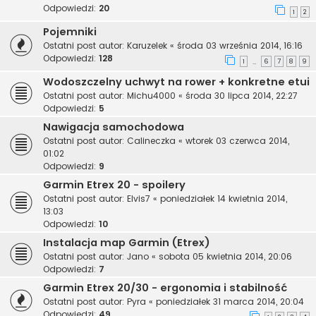
Odpowiedzi:
20
1
2
Pojemniki
Ostatni post autor:
Karuzelek
«
środa 03 września 2014, 16:16
Odpowiedzi:
128
1
6
7
8
9
…
Wodoszczelny uchwyt na rower + konkretne etui
Ostatni post autor:
Michu4000
«
środa 30 lipca 2014, 22:27
Odpowiedzi:
5
Nawigacja samochodowa
Ostatni post autor:
Calineczka
«
wtorek 03 czerwca 2014,
01:02
Odpowiedzi:
9
Garmin Etrex 20 - spoilery
Ostatni post autor:
Elvis7
«
poniedziałek 14 kwietnia 2014,
13:03
Odpowiedzi:
10
Instalacja map Garmin (Etrex)
Ostatni post autor:
Jano
«
sobota 05 kwietnia 2014, 20:06
Odpowiedzi:
7
Garmin Etrex 20/30 - ergonomia i stabilność
Ostatni post autor:
Pyra
«
poniedziałek 31 marca 2014, 20:04
Odpowiedzi:
49