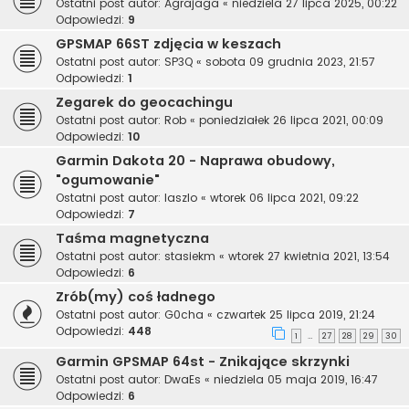
Ostatni post autor:
Agrajaga
«
niedziela 27 lipca 2025, 00:22
Odpowiedzi:
9
GPSMAP 66ST zdjęcia w keszach
Ostatni post autor:
SP3Q
«
sobota 09 grudnia 2023, 21:57
Odpowiedzi:
1
Zegarek do geocachingu
Ostatni post autor:
Rob
«
poniedziałek 26 lipca 2021, 00:09
Odpowiedzi:
10
Garmin Dakota 20 - Naprawa obudowy,
"ogumowanie"
Ostatni post autor:
laszlo
«
wtorek 06 lipca 2021, 09:22
Odpowiedzi:
7
Taśma magnetyczna
Ostatni post autor:
stasiekm
«
wtorek 27 kwietnia 2021, 13:54
Odpowiedzi:
6
Zrób(my) coś ładnego
Ostatni post autor:
G0cha
«
czwartek 25 lipca 2019, 21:24
Odpowiedzi:
448
1
27
28
29
30
…
Garmin GPSMAP 64st - Znikające skrzynki
Ostatni post autor:
DwaEs
«
niedziela 05 maja 2019, 16:47
Odpowiedzi:
6