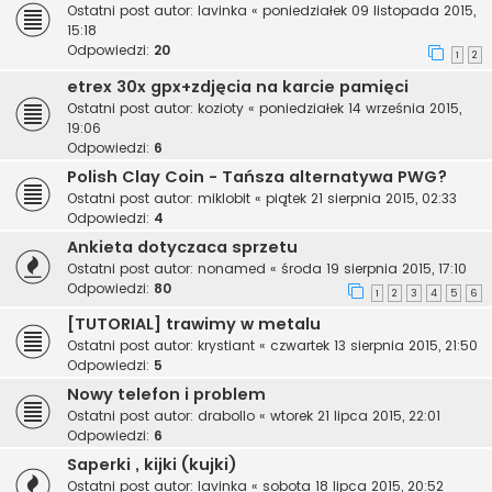
Ostatni post autor:
lavinka
«
poniedziałek 09 listopada 2015,
15:18
Odpowiedzi:
20
1
2
etrex 30x gpx+zdjęcia na karcie pamięci
Ostatni post autor:
kozioty
«
poniedziałek 14 września 2015,
19:06
Odpowiedzi:
6
Polish Clay Coin - Tańsza alternatywa PWG?
Ostatni post autor:
miklobit
«
piątek 21 sierpnia 2015, 02:33
Odpowiedzi:
4
Ankieta dotyczaca sprzetu
Ostatni post autor:
nonamed
«
środa 19 sierpnia 2015, 17:10
Odpowiedzi:
80
1
2
3
4
5
6
[TUTORIAL] trawimy w metalu
Ostatni post autor:
krystiant
«
czwartek 13 sierpnia 2015, 21:50
Odpowiedzi:
5
Nowy telefon i problem
Ostatni post autor:
drabollo
«
wtorek 21 lipca 2015, 22:01
Odpowiedzi:
6
Saperki , kijki (kujki)
Ostatni post autor:
lavinka
«
sobota 18 lipca 2015, 20:52