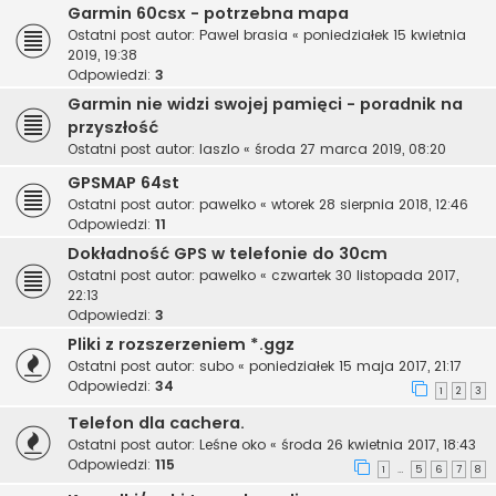
Garmin 60csx - potrzebna mapa
Ostatni post autor:
Pawel brasia
«
poniedziałek 15 kwietnia
2019, 19:38
Odpowiedzi:
3
Garmin nie widzi swojej pamięci - poradnik na
przyszłość
Ostatni post autor:
laszlo
«
środa 27 marca 2019, 08:20
GPSMAP 64st
Ostatni post autor:
pawelko
«
wtorek 28 sierpnia 2018, 12:46
Odpowiedzi:
11
Dokładność GPS w telefonie do 30cm
Ostatni post autor:
pawelko
«
czwartek 30 listopada 2017,
22:13
Odpowiedzi:
3
Pliki z rozszerzeniem *.ggz
Ostatni post autor:
subo
«
poniedziałek 15 maja 2017, 21:17
Odpowiedzi:
34
1
2
3
Telefon dla cachera.
Ostatni post autor:
Leśne oko
«
środa 26 kwietnia 2017, 18:43
Odpowiedzi:
115
1
5
6
7
8
…