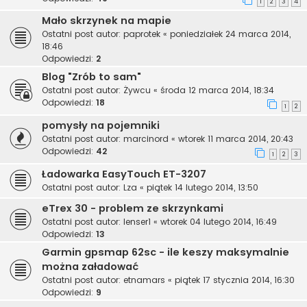
1
2
3
4
Mało skrzynek na mapie
Ostatni post autor:
paprotek
«
poniedziałek 24 marca 2014,
18:46
Odpowiedzi:
2
Blog "Zrób to sam"
Ostatni post autor:
Żywcu
«
środa 12 marca 2014, 18:34
Odpowiedzi:
18
1
2
pomysły na pojemniki
Ostatni post autor:
marcinord
«
wtorek 11 marca 2014, 20:43
Odpowiedzi:
42
1
2
3
Ładowarka EasyTouch ET-3207
Ostatni post autor:
Lza
«
piątek 14 lutego 2014, 13:50
eTrex 30 - problem ze skrzynkami
Ostatni post autor:
lenser1
«
wtorek 04 lutego 2014, 16:49
Odpowiedzi:
13
Garmin gpsmap 62sc - ile keszy maksymalnie
można załadować
Ostatni post autor:
etnamars
«
piątek 17 stycznia 2014, 16:30
Odpowiedzi:
9