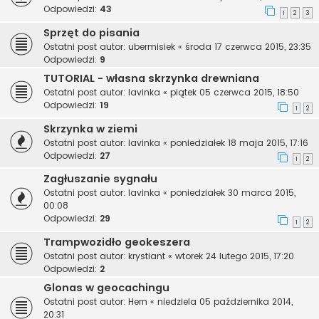
Odpowiedzi:
43
1
2
3
Sprzęt do pisania
Ostatni post autor:
ubermisiek
«
środa 17 czerwca 2015, 23:35
Odpowiedzi:
9
TUTORIAL - własna skrzynka drewniana
Ostatni post autor:
lavinka
«
piątek 05 czerwca 2015, 18:50
Odpowiedzi:
19
1
2
Skrzynka w ziemi
Ostatni post autor:
lavinka
«
poniedziałek 18 maja 2015, 17:16
Odpowiedzi:
27
1
2
Zagłuszanie sygnału
Ostatni post autor:
lavinka
«
poniedziałek 30 marca 2015,
00:08
Odpowiedzi:
29
1
2
Trampwozidło geokeszera
Ostatni post autor:
krystiant
«
wtorek 24 lutego 2015, 17:20
Odpowiedzi:
2
Glonas w geocachingu
Ostatni post autor:
Hern
«
niedziela 05 października 2014,
20:31