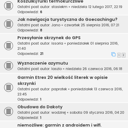
Koszulki/rurki termokurczliwe
Ostatni post autor:
stasiekm
«
niedziela 12 lutego 2017, 22:19
Odpowiedzi:
6
Jak nawigacja turystyczna do Goecachingu?
Ostatni post autor:
Jano
«
czwartek 25 sierpnia 2016, 07:21
Odpowiedzi:
8
Przesyłanie skrzynek do GPS
Ostatni post autor:
issoria
«
poniedziałek 01 sierpnia 2016,
21:40
Odpowiedzi:
21
1
2
Wyznaczenie azymutu
Ostatni post autor:
laszlo
«
niedziela 26 czerwca 2016, 06:18
Garmin Etrex 20 wielkość literek w opisie
skrzynki
Ostatni post autor:
paprotek
«
poniedziałek 13 czerwca 2016,
23:45
Odpowiedzi:
1
Obudowa do Dakoty
Ostatni post autor:
wodzirej
«
sobota 09 stycznia 2016, 04:20
Odpowiedzi:
1
niemożliwe: garmin z androidem i wifi.