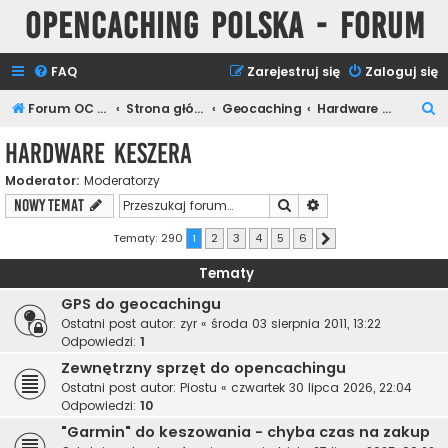
Opencaching Polska - Forum
FAQ
Zarejestruj się
Zaloguj się
S
Forum OC PL
Strona główna
Geocaching
Hardware Keszera
z
Hardware Keszera
u
Moderator:
Moderatorzy
k
Szukaj
Wyszukiwanie zaawa
NOWY TEMAT
a
j
Tematy: 290
1
2
3
4
5
6
Następna
Tematy
GPS do geocachingu
Ostatni post autor:
zyr
«
środa 03 sierpnia 2011, 13:22
Odpowiedzi:
1
Zewnętrzny sprzęt do opencachingu
Ostatni post autor:
Piostu
«
czwartek 30 lipca 2026, 22:04
Odpowiedzi:
10
"Garmin" do keszowania - chyba czas na zakup