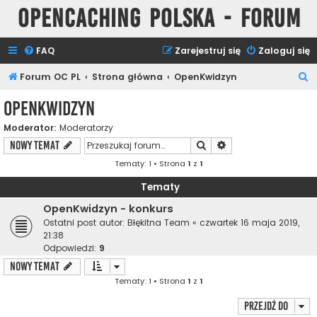
Opencaching Polska - Forum
FAQ
Zarejestruj się
Zaloguj się
S
Forum OC PL
Strona główna
OpenKwidzyn
z
OpenKwidzyn
u
Moderator:
Moderatorzy
k
Szukaj
Wyszukiwanie zaawa
NOWY TEMAT
a
Tematy: 1 • Strona
1
z
1
j
Tematy
OpenKwidzyn - konkurs
Ostatni post autor:
Błękitna Team
«
czwartek 16 maja 2019,
21:38
Odpowiedzi:
9
NOWY TEMAT
Tematy: 1 • Strona
1
z
1
Przejdź do