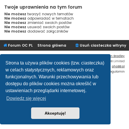
Twoje uprawnienia na tym forum
Nie możesz
tworzyć nowych tematów
Nie możesz
odpowiadać w tematach
Nie możesz
zmieniać swoich postów
Nie możesz
usuwać swoich postów
Nie możesz
dodawać załączników
Forum OC PL
Strona główna
Usuń ciasteczka witryny
Flat Style by
Ian Bradley
Technologię dostarcza
phpBB
® Forum Software © phpBB Limited
Strona ta używa plików cookies (tzw. ciasteczka)
Polski pakiet językowy dostarcza
phpBB.pl
w celach statystycznych, reklamowych oraz
Zasady ochrony danych osobowych
|
Regulamin
funkcjonalnych. Warunki przechowywania lub
dostępu do plików cookies można określić w
ustawieniach przeglądarki internetowej.
Dowiedz się więcej
Akceptuję!