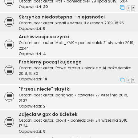
Ostatni post autor:
krcr
«
poniedziałek 29 lipca 2019, 15:04
Odpowiedzi:
20
1
2
Skrzynka niedostępna - niejasności
Ostatni post autor:
xmall
«
wtorek 11 czerwca 2019, 18:25
Odpowiedzi:
5
Archiwizacja skrzynki.
Ostatni post autor:
Mati_KMK
«
poniedziałek 21 stycznia 2019,
22:44
Odpowiedzi:
4
Problemy początkującego
Ostatni post autor:
Pawel brasia
«
niedziela 14 października
2018, 19:30
Odpowiedzi:
18
1
2
"Przesunięcie" skrytki
Ostatni post autor:
parlando
«
czwartek 27 września 2018,
21:37
Odpowiedzi:
2
Zdjęcia w gpx do ścieżek
Ostatni post autor:
Olo74
«
poniedziałek 24 września 2018,
17:24
Odpowiedzi:
8