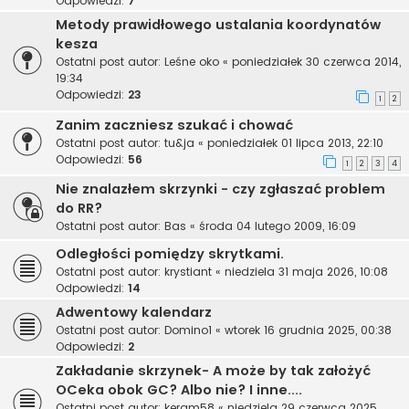
Odpowiedzi:
7
Metody prawidłowego ustalania koordynatów
kesza
Ostatni post autor:
Leśne oko
«
poniedziałek 30 czerwca 2014,
19:34
Odpowiedzi:
23
1
2
Zanim zaczniesz szukać i chować
Ostatni post autor:
tu&ja
«
poniedziałek 01 lipca 2013, 22:10
Odpowiedzi:
56
1
2
3
4
Nie znalazłem skrzynki - czy zgłaszać problem
do RR?
Ostatni post autor:
Bas
«
środa 04 lutego 2009, 16:09
Odległości pomiędzy skrytkami.
Ostatni post autor:
krystiant
«
niedziela 31 maja 2026, 10:08
Odpowiedzi:
14
Adwentowy kalendarz
Ostatni post autor:
Domino1
«
wtorek 16 grudnia 2025, 00:38
Odpowiedzi:
2
Zakładanie skrzynek- A może by tak założyć
OCeka obok GC? Albo nie? I inne....
Ostatni post autor:
keram58
«
niedziela 29 czerwca 2025,