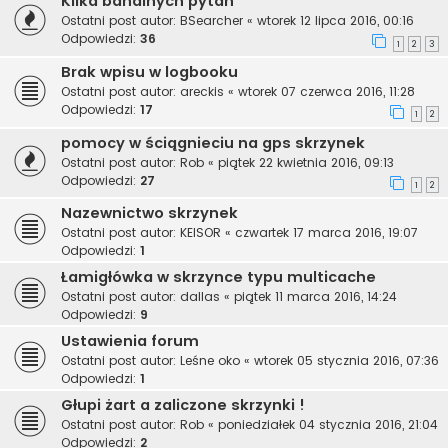
Kilka banalnych pytań
Ostatni post autor:
BSearcher
«
wtorek 12 lipca 2016, 00:16
Odpowiedzi:
36
1
2
3
Brak wpisu w logbooku
Ostatni post autor:
areckis
«
wtorek 07 czerwca 2016, 11:28
Odpowiedzi:
17
1
2
pomocy w ściągnieciu na gps skrzynek
Ostatni post autor:
Rob
«
piątek 22 kwietnia 2016, 09:13
Odpowiedzi:
27
1
2
Nazewnictwo skrzynek
Ostatni post autor:
KEISOR
«
czwartek 17 marca 2016, 19:07
Odpowiedzi:
1
Łamigłówka w skrzynce typu multicache
Ostatni post autor:
dallas
«
piątek 11 marca 2016, 14:24
Odpowiedzi:
9
Ustawienia forum
Ostatni post autor:
Leśne oko
«
wtorek 05 stycznia 2016, 07:36
Odpowiedzi:
1
Głupi żart a zaliczone skrzynki !
Ostatni post autor:
Rob
«
poniedziałek 04 stycznia 2016, 21:04
Odpowiedzi:
2