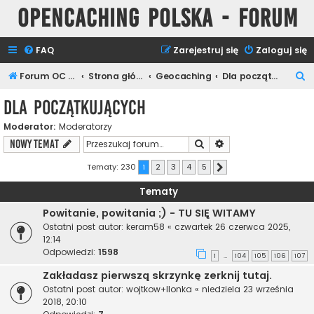
Opencaching Polska - Forum
FAQ
Zarejestruj się
Zaloguj się
S
Forum OC PL
Strona główna
Geocaching
Dla początkujących
z
Dla początkujących
u
Moderator:
Moderatorzy
k
Szukaj
Wyszukiwanie zaawa
NOWY TEMAT
a
j
Tematy: 230
1
2
3
4
5
Następna
Tematy
Powitanie, powitania ;) - TU SIĘ WITAMY
Ostatni post autor:
keram58
«
czwartek 26 czerwca 2025,
12:14
Odpowiedzi:
1598
1
104
105
106
107
…
Zakładasz pierwszą skrzynkę zerknij tutaj.
Ostatni post autor:
wojtkow+Ilonka
«
niedziela 23 września
2018, 20:10