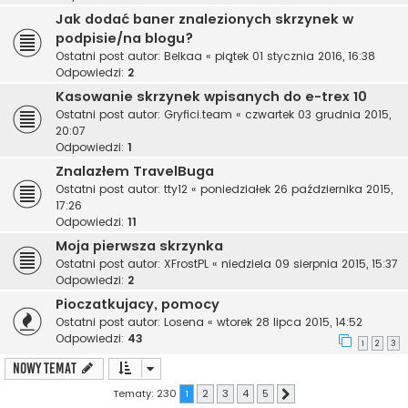
Jak dodać baner znalezionych skrzynek w
podpisie/na blogu?
Ostatni post autor:
Belkaa
«
piątek 01 stycznia 2016, 16:38
Odpowiedzi:
2
Kasowanie skrzynek wpisanych do e-trex 10
Ostatni post autor:
Gryfici.team
«
czwartek 03 grudnia 2015,
20:07
Odpowiedzi:
1
Znalazłem TravelBuga
Ostatni post autor:
tty12
«
poniedziałek 26 października 2015,
17:26
Odpowiedzi:
11
Moja pierwsza skrzynka
Ostatni post autor:
XFrostPL
«
niedziela 09 sierpnia 2015, 15:37
Odpowiedzi:
2
Pioczatkujacy, pomocy
Ostatni post autor:
Losena
«
wtorek 28 lipca 2015, 14:52
Odpowiedzi:
43
1
2
3
NOWY TEMAT
Tematy: 230
1
2
3
4
5
Następna