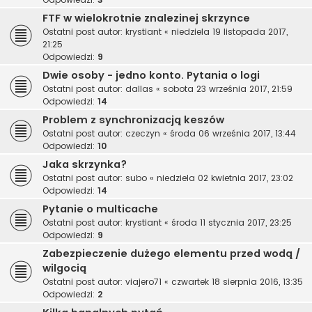
FTF w wielokrotnie znalezinej skrzynce
Ostatni post autor:
krystiant
«
niedziela 19 listopada 2017,
21:25
Odpowiedzi:
9
Dwie osoby - jedno konto. Pytania o logi
Ostatni post autor:
dallas
«
sobota 23 września 2017, 21:59
Odpowiedzi:
14
Problem z synchronizacją keszów
Ostatni post autor:
czeczyn
«
środa 06 września 2017, 13:44
Odpowiedzi:
10
Jaka skrzynka?
Ostatni post autor:
subo
«
niedziela 02 kwietnia 2017, 23:02
Odpowiedzi:
14
Pytanie o multicache
Ostatni post autor:
krystiant
«
środa 11 stycznia 2017, 23:25
Odpowiedzi:
9
Zabezpieczenie dużego elementu przed wodą /
wilgocią
Ostatni post autor:
viajero71
«
czwartek 18 sierpnia 2016, 13:35
Odpowiedzi:
2