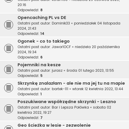
20:16
Odpowiedzi:
8
Opencaching PL vs DE
Ostatni post autor:
Dominik33
«
poniedziałek 04 listopada
2024, 21:43
Odpowiedzi:
14
Ogonek - co to takiego
Ostatni post autor:
Jawor1OCF
«
niedziela 20 października
2024, 19:34
Odpowiedzi:
6
Pojemniki na kesze
Ostatni post autor:
jurasz
«
środa 01 lutego 2023, 13:55
Odpowiedzi:
5
Skrzynkę znalazłam - ale nie ma jej tu na mapie
Ostatni post autor:
bartek-111
«
wtorek 12 kwietnia 2022, 13:44
Odpowiedzi:
1
Poszukiwane współrzędne skrzynki - Leszno
Ostatni post autor:
Bar i Lepsza Połówka
«
sobota 02
kwietnia 2022, 19:27
Odpowiedzi:
7
Geo ścieżka w lesie - zezwolenie