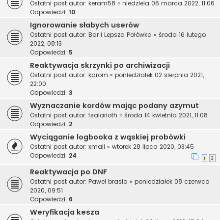
Ostatni post autor:
keram58
«
niedziela 06 marca 2022, 11:06
Odpowiedzi:
10
Ignorowanie słabych userów
Ostatni post autor:
Bar i Lepsza Połówka
«
środa 16 lutego
2022, 08:13
Odpowiedzi:
5
Reaktywacja skrzynki po archiwizacji
Ostatni post autor:
karom
«
poniedziałek 02 sierpnia 2021,
22:00
Odpowiedzi:
3
Wyznaczanie kordów mając podany azymut
Ostatni post autor:
tsalarioth
«
środa 14 kwietnia 2021, 11:08
Odpowiedzi:
2
Wyciąganie logbooka z wąskiej probówki
Ostatni post autor:
xmall
«
wtorek 28 lipca 2020, 03:45
Odpowiedzi:
24
1
2
Reaktywacja po DNF
Ostatni post autor:
Pawel brasia
«
poniedziałek 08 czerwca
2020, 09:51
Odpowiedzi:
6
Weryfikacja kesza