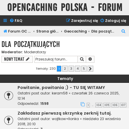
Opencaching Polska - Forum
FAQ
Zarejestruj się
Zaloguj się
S
Forum OC PL
Strona główna
Geocaching
Dla początkujących
z
Dla początkujących
u
Moderator:
Moderatorzy
k
Szukaj
Wyszukiwanie zaawa
NOWY TEMAT
a
j
Tematy: 230
1
2
3
4
5
Następna
Tematy
Powitanie, powitania ;) - TU SIĘ WITAMY
Ostatni post autor:
keram58
«
czwartek 26 czerwca 2025,
12:14
Odpowiedzi:
1598
1
104
105
106
107
…
Zakładasz pierwszą skrzynkę zerknij tutaj.
Ostatni post autor:
wojtkow+Ilonka
«
niedziela 23 września
2018, 20:10