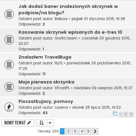
Jak dodać baner znalezionych skrzynek w
podpisie/na blogu?
Ostatni post autor:
Belkaa
«
piątek 01 stycznia 2016, 16:38
Odpowiedzi:
2
Kasowanie skrzynek wpisanych do e-trex 10
Ostatni post autor:
Gryfici.team
«
czwartek 03 grudnia 2015,
20:07
Odpowiedzi:
1
Znalazłem TravelBuga
Ostatni post autor:
tty12
«
poniedziałek 26 października 2015,
17:26
Odpowiedzi:
11
Moja pierwsza skrzynka
Ostatni post autor:
XFrostPL
«
niedziela 09 sierpnia 2015, 15:37
Odpowiedzi:
2
Pioczatkujacy, pomocy
Ostatni post autor:
Losena
«
wtorek 28 lipca 2015, 14:52
Odpowiedzi:
43
1
2
3
NOWY TEMAT
Tematy: 230
1
2
3
4
5
Następna