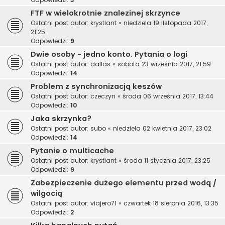
FTF w wielokrotnie znalezinej skrzynce
Ostatni post autor:
krystiant
«
niedziela 19 listopada 2017,
21:25
Odpowiedzi:
9
Dwie osoby - jedno konto. Pytania o logi
Ostatni post autor:
dallas
«
sobota 23 września 2017, 21:59
Odpowiedzi:
14
Problem z synchronizacją keszów
Ostatni post autor:
czeczyn
«
środa 06 września 2017, 13:44
Odpowiedzi:
10
Jaka skrzynka?
Ostatni post autor:
subo
«
niedziela 02 kwietnia 2017, 23:02
Odpowiedzi:
14
Pytanie o multicache
Ostatni post autor:
krystiant
«
środa 11 stycznia 2017, 23:25
Odpowiedzi:
9
Zabezpieczenie dużego elementu przed wodą /
wilgocią
Ostatni post autor:
viajero71
«
czwartek 18 sierpnia 2016, 13:35
Odpowiedzi:
2