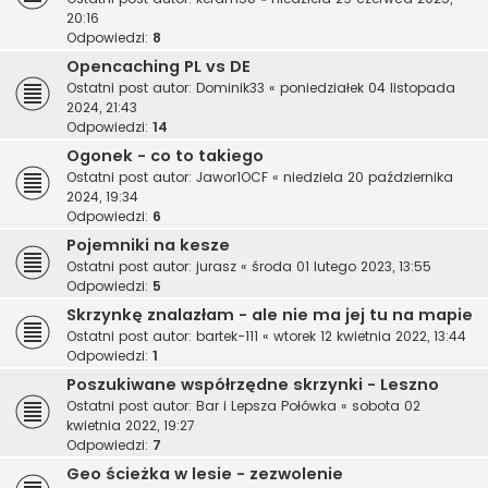
20:16
Odpowiedzi:
8
Opencaching PL vs DE
Ostatni post autor:
Dominik33
«
poniedziałek 04 listopada
2024, 21:43
Odpowiedzi:
14
Ogonek - co to takiego
Ostatni post autor:
Jawor1OCF
«
niedziela 20 października
2024, 19:34
Odpowiedzi:
6
Pojemniki na kesze
Ostatni post autor:
jurasz
«
środa 01 lutego 2023, 13:55
Odpowiedzi:
5
Skrzynkę znalazłam - ale nie ma jej tu na mapie
Ostatni post autor:
bartek-111
«
wtorek 12 kwietnia 2022, 13:44
Odpowiedzi:
1
Poszukiwane współrzędne skrzynki - Leszno
Ostatni post autor:
Bar i Lepsza Połówka
«
sobota 02
kwietnia 2022, 19:27
Odpowiedzi:
7
Geo ścieżka w lesie - zezwolenie