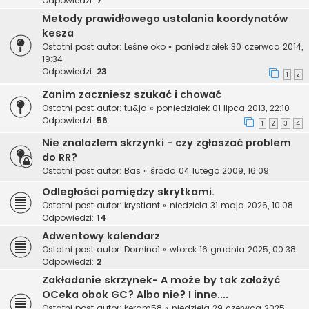
Odpowiedzi:
7
Metody prawidłowego ustalania koordynatów
kesza
Ostatni post autor:
Leśne oko
«
poniedziałek 30 czerwca 2014,
19:34
Odpowiedzi:
23
1
2
Zanim zaczniesz szukać i chować
Ostatni post autor:
tu&ja
«
poniedziałek 01 lipca 2013, 22:10
Odpowiedzi:
56
1
2
3
4
Nie znalazłem skrzynki - czy zgłaszać problem
do RR?
Ostatni post autor:
Bas
«
środa 04 lutego 2009, 16:09
Odległości pomiędzy skrytkami.
Ostatni post autor:
krystiant
«
niedziela 31 maja 2026, 10:08
Odpowiedzi:
14
Adwentowy kalendarz
Ostatni post autor:
Domino1
«
wtorek 16 grudnia 2025, 00:38
Odpowiedzi:
2
Zakładanie skrzynek- A może by tak założyć
OCeka obok GC? Albo nie? I inne....
Ostatni post autor:
keram58
«
niedziela 29 czerwca 2025,