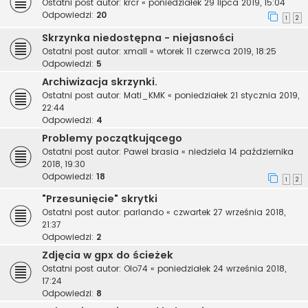
Ostatni post autor:
krcr
«
poniedziałek 29 lipca 2019, 15:04
Odpowiedzi:
20
1
2
Skrzynka niedostępna - niejasności
Ostatni post autor:
xmall
«
wtorek 11 czerwca 2019, 18:25
Odpowiedzi:
5
Archiwizacja skrzynki.
Ostatni post autor:
Mati_KMK
«
poniedziałek 21 stycznia 2019,
22:44
Odpowiedzi:
4
Problemy początkującego
Ostatni post autor:
Pawel brasia
«
niedziela 14 października
2018, 19:30
Odpowiedzi:
18
1
2
"Przesunięcie" skrytki
Ostatni post autor:
parlando
«
czwartek 27 września 2018,
21:37
Odpowiedzi:
2
Zdjęcia w gpx do ścieżek
Ostatni post autor:
Olo74
«
poniedziałek 24 września 2018,
17:24
Odpowiedzi:
8