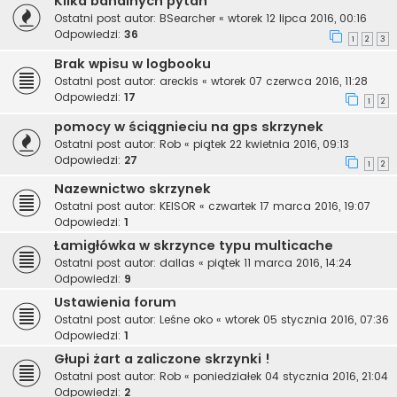
Kilka banalnych pytań
Ostatni post autor:
BSearcher
«
wtorek 12 lipca 2016, 00:16
Odpowiedzi:
36
1
2
3
Brak wpisu w logbooku
Ostatni post autor:
areckis
«
wtorek 07 czerwca 2016, 11:28
Odpowiedzi:
17
1
2
pomocy w ściągnieciu na gps skrzynek
Ostatni post autor:
Rob
«
piątek 22 kwietnia 2016, 09:13
Odpowiedzi:
27
1
2
Nazewnictwo skrzynek
Ostatni post autor:
KEISOR
«
czwartek 17 marca 2016, 19:07
Odpowiedzi:
1
Łamigłówka w skrzynce typu multicache
Ostatni post autor:
dallas
«
piątek 11 marca 2016, 14:24
Odpowiedzi:
9
Ustawienia forum
Ostatni post autor:
Leśne oko
«
wtorek 05 stycznia 2016, 07:36
Odpowiedzi:
1
Głupi żart a zaliczone skrzynki !
Ostatni post autor:
Rob
«
poniedziałek 04 stycznia 2016, 21:04
Odpowiedzi:
2