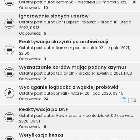
Ostatni post autor:
keram58
«
niedziela 06 marca 2022, 11:06
Odpowiedzi:
10
Ignorowanie słabych userów
Ostatni post autor:
Bar i Lepsza Połówka
«
środa 16 lutego
2022, 08:13
Odpowiedzi:
5
Reaktywacja skrzynki po archiwizacji
Ostatni post autor:
karom
«
poniedziałek 02 sierpnia 2021,
22:00
Odpowiedzi:
3
Wyznaczanie kordów mając podany azymut
Ostatni post autor:
tsalarioth
«
środa 14 kwietnia 2021, 11:08
Odpowiedzi:
2
Wyciąganie logbooka z wąskiej probówki
Ostatni post autor:
xmall
«
wtorek 28 lipca 2020, 03:45
Odpowiedzi:
24
1
2
Reaktywacja po DNF
Ostatni post autor:
Pawel brasia
«
poniedziałek 08 czerwca
2020, 09:51
Odpowiedzi:
6
Weryfikacja kesza