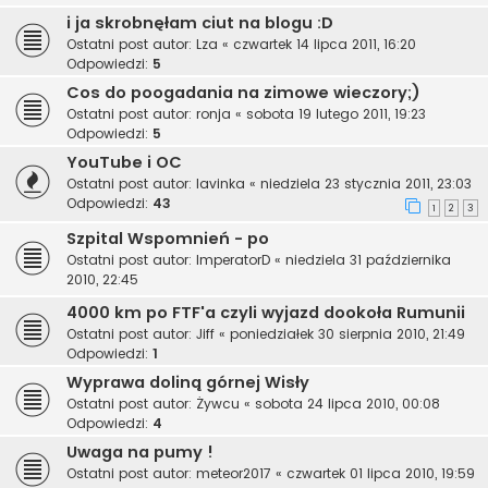
i ja skrobnęłam ciut na blogu :D
Ostatni post autor:
Lza
«
czwartek 14 lipca 2011, 16:20
Odpowiedzi:
5
Cos do poogadania na zimowe wieczory;)
Ostatni post autor:
ronja
«
sobota 19 lutego 2011, 19:23
Odpowiedzi:
5
YouTube i OC
Ostatni post autor:
lavinka
«
niedziela 23 stycznia 2011, 23:03
Odpowiedzi:
43
1
2
3
Szpital Wspomnień - po
Ostatni post autor:
ImperatorD
«
niedziela 31 października
2010, 22:45
4000 km po FTF'a czyli wyjazd dookoła Rumunii
Ostatni post autor:
Jiff
«
poniedziałek 30 sierpnia 2010, 21:49
Odpowiedzi:
1
Wyprawa doliną górnej Wisły
Ostatni post autor:
Żywcu
«
sobota 24 lipca 2010, 00:08
Odpowiedzi:
4
Uwaga na pumy !
Ostatni post autor:
meteor2017
«
czwartek 01 lipca 2010, 19:59