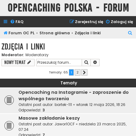
Opencaching Polska - Forum
FAQ
Zarejestruj się
Zaloguj się
S
Forum OC PL
Strona główna
Zdjęcia i linki
z
Zdjęcia i linki
u
Moderator:
Moderatorzy
k
Szukaj
Wyszukiwanie zaawa
NOWY TEMAT
a
j
Tematy: 65
1
2
Następna
Tematy
Opencaching na Instagramie - zaproszenie do
wspólnego tworzenia
Ostatni post autor:
bartek-111
«
wtorek 12 maja 2026, 18:26
Odpowiedzi:
3
Masowe zakładanie keszy
Ostatni post autor:
Jawor1OCF
«
niedziela 23 marca 2025,
07:24
Odpowiedzi:
7