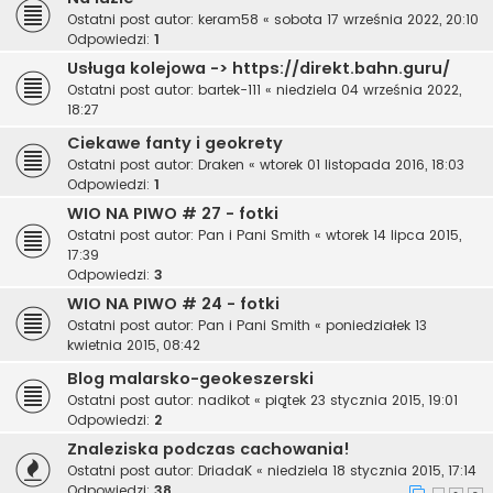
Ostatni post autor:
keram58
«
sobota 17 września 2022, 20:10
Odpowiedzi:
1
Usługa kolejowa -> https://direkt.bahn.guru/
Ostatni post autor:
bartek-111
«
niedziela 04 września 2022,
18:27
Ciekawe fanty i geokrety
Ostatni post autor:
Draken
«
wtorek 01 listopada 2016, 18:03
Odpowiedzi:
1
WIO NA PIWO # 27 - fotki
Ostatni post autor:
Pan i Pani Smith
«
wtorek 14 lipca 2015,
17:39
Odpowiedzi:
3
WIO NA PIWO # 24 - fotki
Ostatni post autor:
Pan i Pani Smith
«
poniedziałek 13
kwietnia 2015, 08:42
Blog malarsko-geokeszerski
Ostatni post autor:
nadikot
«
piątek 23 stycznia 2015, 19:01
Odpowiedzi:
2
Znaleziska podczas cachowania!
Ostatni post autor:
DriadaK
«
niedziela 18 stycznia 2015, 17:14
Odpowiedzi:
38