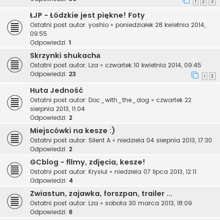
1
2
3
ŁJP - Łódzkie jest piękne! Foty
Ostatni post autor:
yoshio
«
poniedziałek 28 kwietnia 2014,
09:55
Odpowiedzi:
1
Skrzynki shukachа
Ostatni post autor:
Lza
«
czwartek 10 kwietnia 2014, 09:45
Odpowiedzi:
23
1
2
Huta Jedność
Ostatni post autor:
Doc_with_the_dog
«
czwartek 22
sierpnia 2013, 11:04
Odpowiedzi:
2
Miejscówki na kesze :)
Ostatni post autor:
Silent A
«
niedziela 04 sierpnia 2013, 17:30
Odpowiedzi:
2
GCblog - filmy, zdjęcia, kesze!
Ostatni post autor:
Krysiul
«
niedziela 07 lipca 2013, 12:11
Odpowiedzi:
4
Zwiastun, zajawka, forszpan, trailer ...
Ostatni post autor:
Lza
«
sobota 30 marca 2013, 18:09
Odpowiedzi:
6