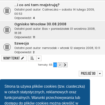
...i co oni tam majstrują?
Ostatni post autor:
Calineczka
«
sobota 14 lutego 2009,
00:53
Odpowiedzi:
4
Ognisko Wrocław 30.08.2008
Ostatni post autor:
Bas
«
poniedziałek 01 września 2008,
18:38
Odpowiedzi:
11
Szwecja
Ostatni post autor:
nemrodek
«
wtorek 12 sierpnia 2008, 10:11
Odpowiedzi:
2
NOWY TEMAT
Tematy: 65
1
2
Następna
Przejdź do
Twoje uprawnienia na tym forum
Strona ta używa plików cookies (tzw. ciasteczka)
Nie możesz
tworzyć nowych tematów
w celach statystycznych, reklamowych oraz
Nie możesz
odpowiadać w tematach
Nie możesz
zmieniać swoich postów
funkcjonalnych. Warunki przechowywania lub
Nie możesz
usuwać swoich postów
Nie możesz
dodawać załączników
dostępu do plików cookies można określić w