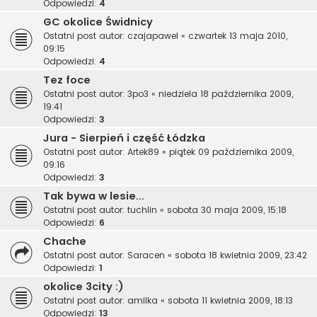
Odpowiedzi:
4
GC okolice Świdnicy
Ostatni post autor:
czajapawel
«
czwartek 13 maja 2010,
09:15
Odpowiedzi:
4
Tez foce
Ostatni post autor:
3po3
«
niedziela 18 października 2009,
19:41
Odpowiedzi:
3
Jura - Sierpień i część Łódzka
Ostatni post autor:
Artek89
«
piątek 09 października 2009,
09:16
Odpowiedzi:
3
Tak bywa w lesie...
Ostatni post autor:
tuchlin
«
sobota 30 maja 2009, 15:18
Odpowiedzi:
6
Chache
Ostatni post autor:
Saracen
«
sobota 18 kwietnia 2009, 23:42
Odpowiedzi:
1
okolice 3city :)
Ostatni post autor:
amilka
«
sobota 11 kwietnia 2009, 18:13
Odpowiedzi:
13