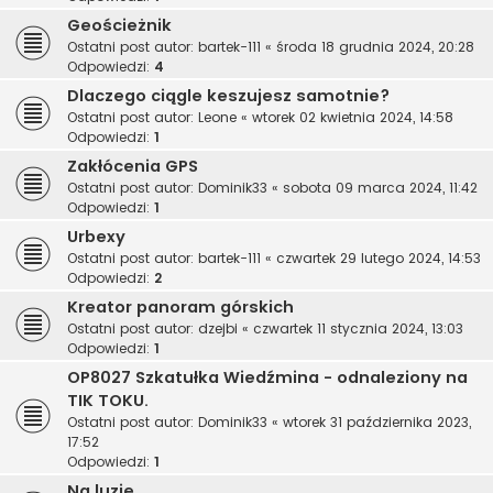
Geościeżnik
Ostatni post autor:
bartek-111
«
środa 18 grudnia 2024, 20:28
Odpowiedzi:
4
Dlaczego ciągle keszujesz samotnie?
Ostatni post autor:
Leone
«
wtorek 02 kwietnia 2024, 14:58
Odpowiedzi:
1
Zakłócenia GPS
Ostatni post autor:
Dominik33
«
sobota 09 marca 2024, 11:42
Odpowiedzi:
1
Urbexy
Ostatni post autor:
bartek-111
«
czwartek 29 lutego 2024, 14:53
Odpowiedzi:
2
Kreator panoram górskich
Ostatni post autor:
dzejbi
«
czwartek 11 stycznia 2024, 13:03
Odpowiedzi:
1
OP8027 Szkatułka Wiedźmina - odnaleziony na
TIK TOKU.
Ostatni post autor:
Dominik33
«
wtorek 31 października 2023,
17:52
Odpowiedzi:
1
Na luzie