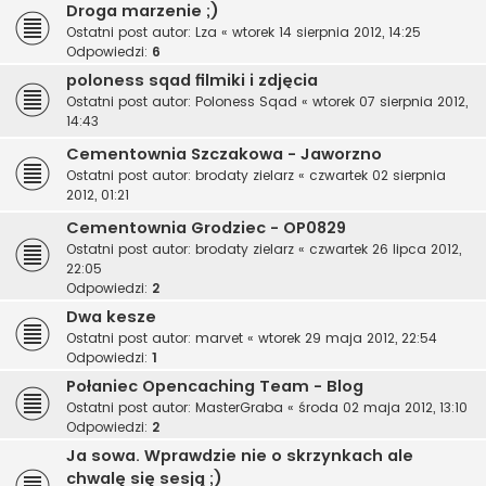
Droga marzenie ;)
Ostatni post autor:
Lza
«
wtorek 14 sierpnia 2012, 14:25
Odpowiedzi:
6
poloness sqad filmiki i zdjęcia
Ostatni post autor:
Poloness Sqad
«
wtorek 07 sierpnia 2012,
14:43
Cementownia Szczakowa - Jaworzno
Ostatni post autor:
brodaty zielarz
«
czwartek 02 sierpnia
2012, 01:21
Cementownia Grodziec - OP0829
Ostatni post autor:
brodaty zielarz
«
czwartek 26 lipca 2012,
22:05
Odpowiedzi:
2
Dwa kesze
Ostatni post autor:
marvet
«
wtorek 29 maja 2012, 22:54
Odpowiedzi:
1
Połaniec Opencaching Team - Blog
Ostatni post autor:
MasterGraba
«
środa 02 maja 2012, 13:10
Odpowiedzi:
2
Ja sowa. Wprawdzie nie o skrzynkach ale
chwalę się sesją ;)