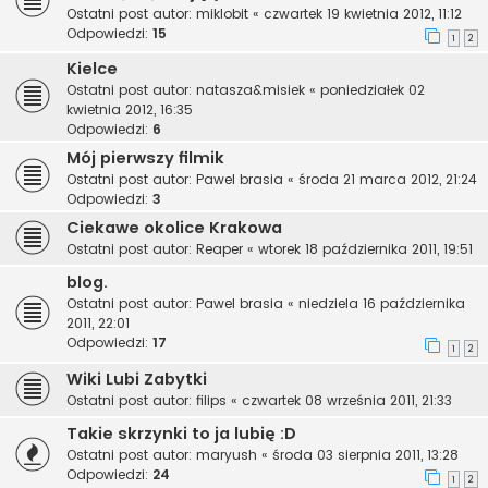
Ostatni post autor:
miklobit
«
czwartek 19 kwietnia 2012, 11:12
Odpowiedzi:
15
1
2
Kielce
Ostatni post autor:
natasza&misiek
«
poniedziałek 02
kwietnia 2012, 16:35
Odpowiedzi:
6
Mój pierwszy filmik
Ostatni post autor:
Pawel brasia
«
środa 21 marca 2012, 21:24
Odpowiedzi:
3
Ciekawe okolice Krakowa
Ostatni post autor:
Reaper
«
wtorek 18 października 2011, 19:51
blog.
Ostatni post autor:
Pawel brasia
«
niedziela 16 października
2011, 22:01
Odpowiedzi:
17
1
2
Wiki Lubi Zabytki
Ostatni post autor:
filips
«
czwartek 08 września 2011, 21:33
Takie skrzynki to ja lubię :D
Ostatni post autor:
maryush
«
środa 03 sierpnia 2011, 13:28
Odpowiedzi:
24
1
2