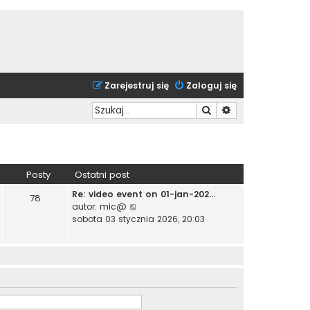
Zarejestruj się
Zaloguj się
Szukaj
Wyszukiwanie zaa
Posty
Ostatni post
Re: video event on 01-jan-202…
78
W
autor:
mic@
y
sobota 03 stycznia 2026, 20:03
ś
w
i
e
t
l
n