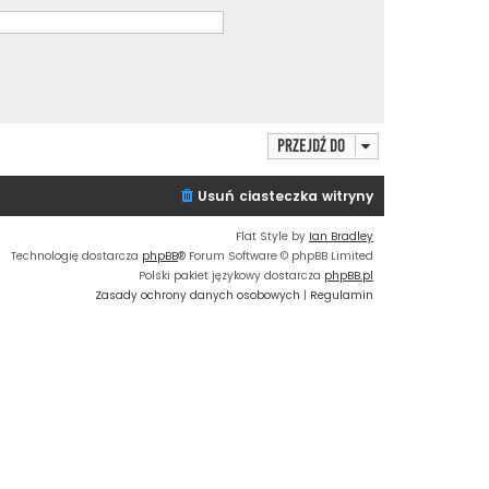
a
j
n
o
w
s
z
Przejdź do
y
p
o
Usuń ciasteczka witryny
s
t
Flat Style by
Ian Bradley
Technologię dostarcza
phpBB
® Forum Software © phpBB Limited
Polski pakiet językowy dostarcza
phpBB.pl
Zasady ochrony danych osobowych
|
Regulamin