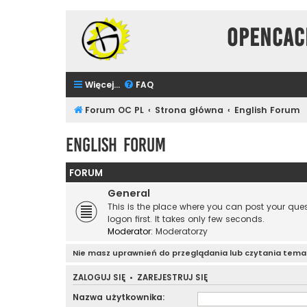
Opencac
Więcej…
FAQ
Forum OC PL
Strona główna
English Forum
English Forum
FORUM
General
This is the place where you can post your qu
logon first. It takes only few seconds.
Moderator:
Moderatorzy
Nie masz uprawnień do przeglądania lub czytania tem
ZALOGUJ SIĘ
•
ZAREJESTRUJ SIĘ
Nazwa użytkownika: