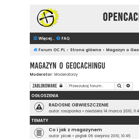
Opencac
Więcej…
FAQ
Forum OC PL
Strona główna
Magazyn o Geo
Magazyn o Geocachingu
Moderator:
Moderatorzy
Szukaj
Wys
Zablokowane
OGŁOSZENIA
RADOSNE OBWIESZCZENIE
autor:
roszponka
»
niedziela 14 marca 2010, 11:
TEMATY
Co i jak z magazynem
autor:
picek
»
piątek 06 sierpnia 2010, 10:45