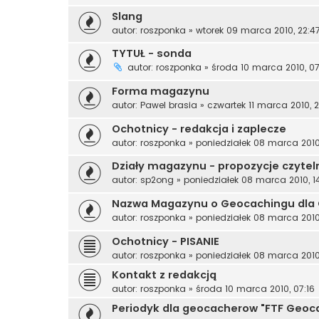
Slang
autor:
roszponka
»
wtorek 09 marca 2010, 22:4
TYTUŁ - sonda
autor:
roszponka
»
środa 10 marca 2010, 07
Forma magazynu
autor:
Pawel brasia
»
czwartek 11 marca 2010, 
Ochotnicy - redakcja i zaplecze
autor:
roszponka
»
poniedziałek 08 marca 2010
Działy magazynu - propozycje czytel
autor:
sp2ong
»
poniedziałek 08 marca 2010, 1
Nazwa Magazynu o Geocachingu dla
autor:
roszponka
»
poniedziałek 08 marca 2010,
Ochotnicy - PISANIE
autor:
roszponka
»
poniedziałek 08 marca 2010
Kontakt z redakcją
autor:
roszponka
»
środa 10 marca 2010, 07:16
Periodyk dla geocacherow "FTF Geoc