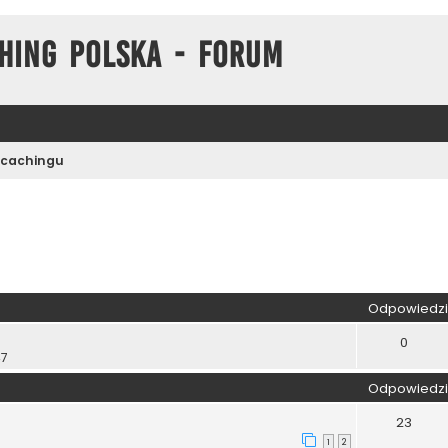
hing Polska - Forum
cachingu
zukiwanie zaawansowane
Odpowiedzi
0
47
Odpowiedzi
23
1
2