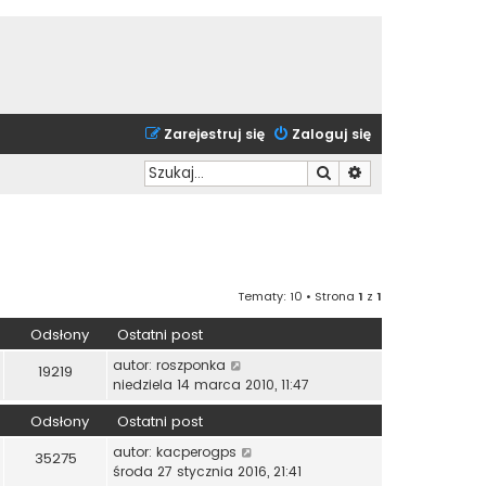
Zarejestruj się
Zaloguj się
Szukaj
Wyszukiwanie zaa
Tematy: 10 • Strona
1
z
1
Odsłony
Ostatni post
autor:
roszponka
19219
niedziela 14 marca 2010, 11:47
Odsłony
Ostatni post
autor:
kacperogps
35275
środa 27 stycznia 2016, 21:41