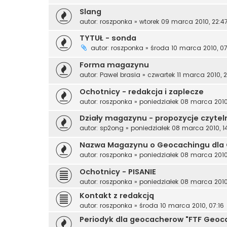
Slang
autor:
roszponka
»
wtorek 09 marca 2010, 22:4
TYTUŁ - sonda
autor:
roszponka
»
środa 10 marca 2010, 07
Forma magazynu
autor:
Pawel brasia
»
czwartek 11 marca 2010, 
Ochotnicy - redakcja i zaplecze
autor:
roszponka
»
poniedziałek 08 marca 2010
Działy magazynu - propozycje czytel
autor:
sp2ong
»
poniedziałek 08 marca 2010, 1
Nazwa Magazynu o Geocachingu dla
autor:
roszponka
»
poniedziałek 08 marca 2010,
Ochotnicy - PISANIE
autor:
roszponka
»
poniedziałek 08 marca 2010
Kontakt z redakcją
autor:
roszponka
»
środa 10 marca 2010, 07:16
Periodyk dla geocacherow "FTF Geoc