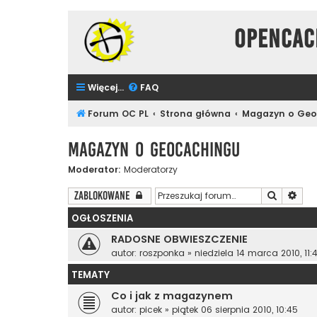
Opencac
Więcej…
FAQ
Forum OC PL
Strona główna
Magazyn o Geo
Magazyn o Geocachingu
Moderator:
Moderatorzy
Szukaj
Wys
Zablokowane
OGŁOSZENIA
RADOSNE OBWIESZCZENIE
autor:
roszponka
»
niedziela 14 marca 2010, 11:
TEMATY
Co i jak z magazynem
autor:
picek
»
piątek 06 sierpnia 2010, 10:45