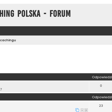
hing Polska - Forum
cachingu
zukiwanie zaawansowane
Odpowiedzi
0
47
Odpowiedzi
23
1
2