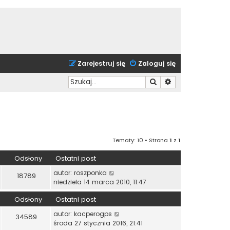
Zarejestruj się
Zaloguj się
Szukaj
Wyszukiwanie zaa
Tematy: 10 • Strona
1
z
1
Odsłony
Ostatni post
autor:
roszponka
18789
niedziela 14 marca 2010, 11:47
Odsłony
Ostatni post
autor:
kacperogps
34589
środa 27 stycznia 2016, 21:41