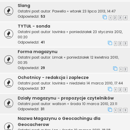
Slang
Ostatni post autor:
Pawello
«
wtorek 23 lipca 2013, 14:47
Odpowiedzi:
53
1
2
3
4
TYTUŁ - sonda
Ostatni post autor:
lavinka
«
poniedziałek 23 stycznia 2012,
00:20
Odpowiedzi:
41
1
2
3
Forma magazynu
Ostatni post autor:
Limak
«
poniedziałek 12 kwietnia 2010,
00:35
Odpowiedzi:
29
1
2
Ochotnicy - redakcja i zaplecze
Ostatni post autor:
lavinka
«
niedziela 14 marca 2010, 17:44
Odpowiedzi:
37
1
2
3
Działy magazynu - propozycje czytelników
Ostatni post autor:
wallson
«
środa 10 marca 2010, 23:11
Odpowiedzi:
31
1
2
3
Nazwa Magazynu o Geocachingu dla
Geocacherow