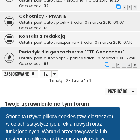
Ostatni post autor:
Lza
«
środa 10 marca 2010, 18:28
Odpowiedzi:
32
1
2
3
Ochotnicy - PISANIE
Ostatni post autor:
picek
«
środa 10 marca 2010, 09:07
Odpowiedzi:
13
Kontakt z redakcją
Ostatni post autor:
roszponka
«
środa 10 marca 2010, 07:16
Periodyk dla geocacherow "FTF Geocacher"
Ostatni post autor:
yops
«
poniedziałek 08 marca 2010, 22:43
Odpowiedzi:
69
1
2
3
4
5
Zablokowane
Tematy: 10 • Strona
1
z
1
Przejdź do
Twoje uprawnienia na tym forum
Nie możesz
tworzyć nowych tematów
Nie możesz
odpowiadać w tematach
Strona ta używa plików cookies (tzw. ciasteczka)
Nie możesz
zmieniać swoich postów
w celach statystycznych, reklamowych oraz
Nie możesz
usuwać swoich postów
Nie możesz
dodawać załączników
funkcjonalnych. Warunki przechowywania lub
dostępu do plików cookies można określić w