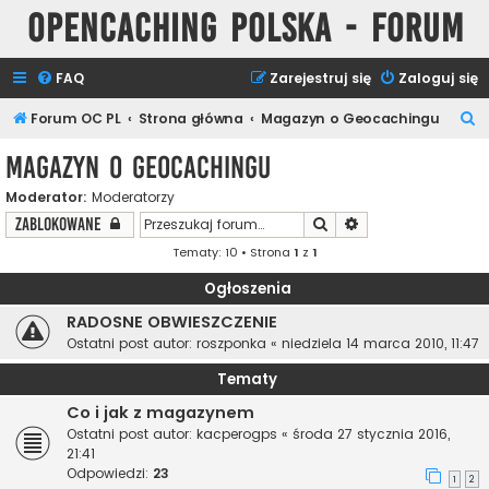
Opencaching Polska - Forum
FAQ
Zarejestruj się
Zaloguj się
S
Forum OC PL
Strona główna
Magazyn o Geocachingu
z
Magazyn o Geocachingu
u
Moderator:
Moderatorzy
k
Szukaj
Wyszukiwanie zaa
Zablokowane
a
Tematy: 10 • Strona
1
z
1
j
Ogłoszenia
RADOSNE OBWIESZCZENIE
Ostatni post autor:
roszponka
«
niedziela 14 marca 2010, 11:47
Tematy
Co i jak z magazynem
Ostatni post autor:
kacperogps
«
środa 27 stycznia 2016,
21:41
Odpowiedzi:
23
1
2