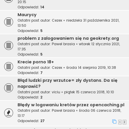
20:15
Odpowiedzi:
14
Maurycy
Ostatni post autor:
Cezex
«
niedziela 31 października 2021,
13:50
Odpowiedzi:
5
problem z zalogowaniem się na geokrety.org
Ostatni post autor:
Pawel brasia
«
wtorek 12 stycznia 2021,
17:35
Odpowiedzi:
5
Krecie porno 18+
Ostatni post autor:
Cezex
«
środa 14 sierpnia 2019, 10:38
Odpowiedzi:
7
Błąd ludzki przy wrzutce= zły dystans. Da się
naprawić?
Ostatni post autor:
viciu
«
piątek 15 czerwca 2018, 10:10
Odpowiedzi:
2
Błędy w logowaniu kretów przez opencaching.pl
Ostatni post autor:
Pawel brasia
«
środa 06 czerwca 2018,
13:17
Odpowiedzi:
27
1
2