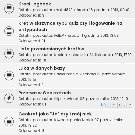
Kreci Logbook
Ostatni post autor:
maks1823
«
środa 18 grudnia 2013, 09:41
Odpowiedzi:
3
Kret w skrzynce typu quiz czyli logowanie na
antypodach
Ostatni post autor:
FelixP
«
środa 11 grudnia 2013, 13:03
Odpowiedzi:
11
Lista przeniesionych kretów
Ostatni post autor:
Kocina
«
niedziela 24 listopada 2013, 17:10
Odpowiedzi:
10
Luka w danych bazy
Ostatni post autor:
Pawel brasia
«
sobota 19 października
2013, 19:15
Odpowiedzi:
1
Przerwa w Geokretach
Ostatni post autor:
filips
«
wtorek 08 października 2013, 12:19
Odpowiedzi:
61
1
2
3
4
5
Geokret jako "Ja" czyli mój nick
Ostatni post autor:
łowca
«
poniedziałek 07 października
2013, 19:22
Odpowiedzi:
9