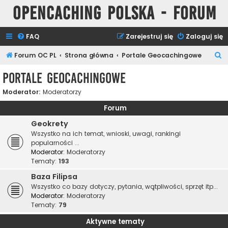
Opencaching Polska - Forum
FAQ
Zarejestruj się
Zaloguj się
S
Forum OC PL
Strona główna
Portale Geocachingowe
z
Portale Geocachingowe
u
Moderator:
Moderatorzy
k
a
Forum
j
Geokrety
Wszystko na ich temat, wnioski, uwagi, rankingi
popularności ...
Moderator:
Moderatorzy
Tematy:
193
Baza Filipsa
Wszystko co bazy dotyczy, pytania, wątpliwości, sprzęt itp...
Moderator:
Moderatorzy
Tematy:
79
Aktywne tematy