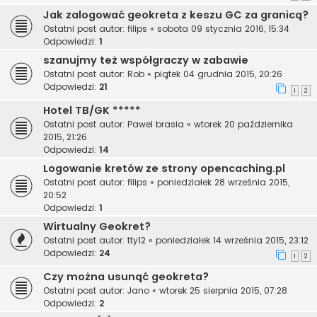
Jak zalogować geokreta z keszu GC za granicą?
Ostatni post autor:
filips
«
sobota 09 stycznia 2016, 15:34
Odpowiedzi:
1
szanujmy też współgraczy w zabawie
Ostatni post autor:
Rob
«
piątek 04 grudnia 2015, 20:26
Odpowiedzi:
21
1
2
Hotel TB/GK *****
Ostatni post autor:
Pawel brasia
«
wtorek 20 października
2015, 21:26
Odpowiedzi:
14
Logowanie kretów ze strony opencaching.pl
Ostatni post autor:
filips
«
poniedziałek 28 września 2015,
20:52
Odpowiedzi:
1
Wirtualny Geokret?
Ostatni post autor:
tty12
«
poniedziałek 14 września 2015, 23:12
Odpowiedzi:
24
1
2
Czy można usunąć geokreta?
Ostatni post autor:
Jano
«
wtorek 25 sierpnia 2015, 07:28
Odpowiedzi:
2