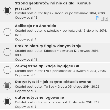
Strona geokretów mi nie działa.. Komuś
jeszcze?
Ostatni post autor:
filips
«
środa 29 października 2014, 21:00
Odpowiedzi:
15
1
2
Aplikacja na Androida
Ostatni post autor:
dzwiedziu
«
poniedziałek 18 sierpnia 2014,
16:35
Odpowiedzi:
4
Brak miniatury flagi w danym kraju
Ostatni post autor:
DriadaK
«
czwartek 12 czerwca 2014,
08:48
Odpowiedzi:
11
Zewnętrzne aplikacje logujące GK
Ostatni post autor:
Lza
«
poniedziałek 14 kwietnia 2014, 22:06
Odpowiedzi:
1
Statystyczki - jak często aktualizowane
Ostatni post autor:
TolBoy
«
środa 05 lutego 2014, 20:22
Odpowiedzi:
2
automatyczne logowanie
Ostatni post autor:
s-artur
«
wtorek 21 stycznia 2014, 17:21
Odpowiedzi:
2