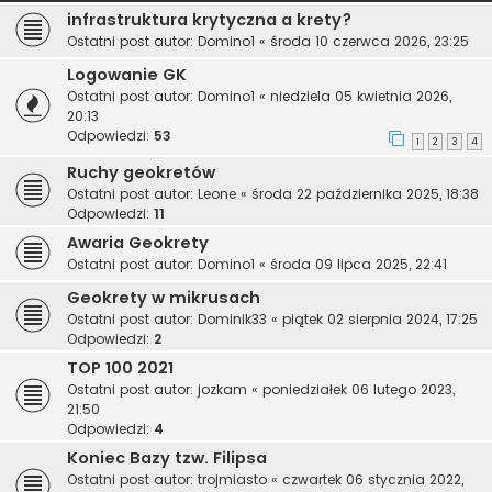
infrastruktura krytyczna a krety?
Ostatni post autor:
Domino1
«
środa 10 czerwca 2026, 23:25
Logowanie GK
Ostatni post autor:
Domino1
«
niedziela 05 kwietnia 2026,
20:13
Odpowiedzi:
53
1
2
3
4
Ruchy geokretów
Ostatni post autor:
Leone
«
środa 22 października 2025, 18:38
Odpowiedzi:
11
Awaria Geokrety
Ostatni post autor:
Domino1
«
środa 09 lipca 2025, 22:41
Geokrety w mikrusach
Ostatni post autor:
Dominik33
«
piątek 02 sierpnia 2024, 17:25
Odpowiedzi:
2
TOP 100 2021
Ostatni post autor:
jozkam
«
poniedziałek 06 lutego 2023,
21:50
Odpowiedzi:
4
Koniec Bazy tzw. Filipsa
Ostatni post autor:
trojmiasto
«
czwartek 06 stycznia 2022,