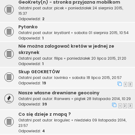
GeoKrety(n) - stronka przyjazna mobilkom
Ostatni post autor:
picek
«
poniedziałek 24 sierpnia 2015,
15:37
Odpowiedzi:
2
Pytanko
Ostatni post autor:
krystiant
«
sobota 01 sierpnia 2015, 10:54
Odpowiedzi:
1
Nie można zalogować kretów w jednej ze
skrzynek
Ostatni post autor:
filips
«
poniedziałek 20 lipca 2015, 21:20
Odpowiedzi:
1
Skup GEOKRETÓW
Ostatni post autor:
lavinka
«
sobota 18 lipca 2015, 20:57
Odpowiedzi:
19
1
2
Nasze własne drewniane geocoiny
Ostatni post autor:
Ranwers
«
piątek 28 listopada 2014, 10:29
Odpowiedzi:
39
1
2
3
Co się dzieje z mapą ?
Ostatni post autor:
krogulec
«
niedziela 09 listopada 2014,
23:57
Odpowiedzi:
4