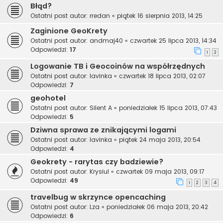
Błąd?
Ostatni post autor:
rredan
«
piątek 16 sierpnia 2013, 14:25
Zaginione GeoKrety
Ostatni post autor:
andmaj40
«
czwartek 25 lipca 2013, 14:34
Odpowiedzi:
17
1
2
Logowanie TB i Geocoinów na współrzędnych
Ostatni post autor:
lavinka
«
czwartek 18 lipca 2013, 02:07
Odpowiedzi:
7
geohotel
Ostatni post autor:
Silent A
«
poniedziałek 15 lipca 2013, 07:43
Odpowiedzi:
5
Dziwna sprawa ze znikającymi logami
Ostatni post autor:
lavinka
«
piątek 24 maja 2013, 20:54
Odpowiedzi:
4
Geokrety - rarytas czy badziewie?
Ostatni post autor:
Krysiul
«
czwartek 09 maja 2013, 09:17
Odpowiedzi:
49
1
2
3
4
travelbug w skrzynce opencaching
Ostatni post autor:
Lza
«
poniedziałek 06 maja 2013, 20:42
Odpowiedzi:
6