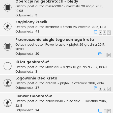
Operacje na geokretach - błędy
Ostatni post autor:
meteor2017
«
niedziela 20 maja 2018,
10:08
Odpowiedzi:
5
Zaginiony krecik
Ostatni post autor:
keram58
«
środa 25 kwietnia 2018, 13:13
Odpowiedzi:
43
1
2
3
Przenoszenie ciagle tego samego kreta
Ostatni post autor:
Pawel brasia
«
piątek 29 grudnia 2017,
20:03
Odpowiedzi:
20
1
2
10 lat geokretów!
Ostatni post autor:
Moris299
«
piątek 01 grudnia 2017, 18:40
Odpowiedzi:
3
Logowanie Geo Kreta
Ostatni post autor:
areckis
«
piątek 17 czerwca 2016, 23:14
Odpowiedzi:
37
1
2
3
Serwer GeoKretów
Ostatni post autor:
adolfik9501
«
niedziela 10 kwietnia 2016,
22:13
Odpowiedzi:
24
1
2