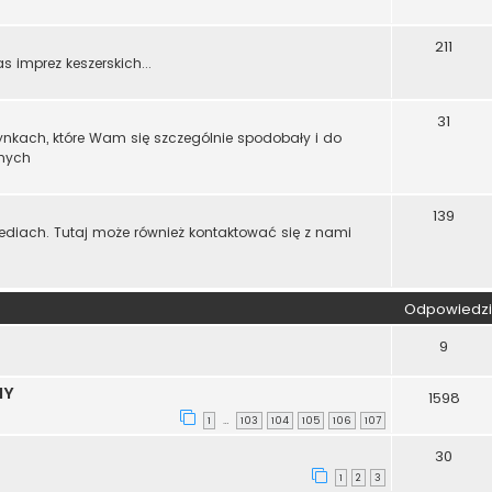
211
imprez keszerskich...
31
zynkach, które Wam się szczególnie spodobały i do
nnych
139
diach. Tutaj może również kontaktować się z nami
Odpowiedzi
9
MY
1598
1
103
104
105
106
107
…
30
1
2
3