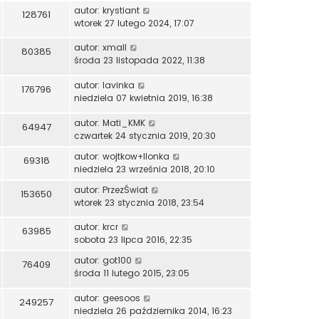
s
autor:
krystiant
s
128761
z
wtorek 27 lutego 2024, 17:07
t
y
p
autor:
xmall
80385
o
środa 23 listopada 2022, 11:38
s
autor:
lavinka
t
176796
niedziela 07 kwietnia 2019, 16:38
autor:
Mati_KMK
64947
czwartek 24 stycznia 2019, 20:30
autor:
wojtkow+Ilonka
69318
niedziela 23 września 2018, 20:10
autor:
PrzezŚwiat
153650
wtorek 23 stycznia 2018, 23:54
autor:
krcr
63985
sobota 23 lipca 2016, 22:35
autor:
got100
76409
środa 11 lutego 2015, 23:05
autor:
geesoos
249257
niedziela 26 października 2014, 16:23