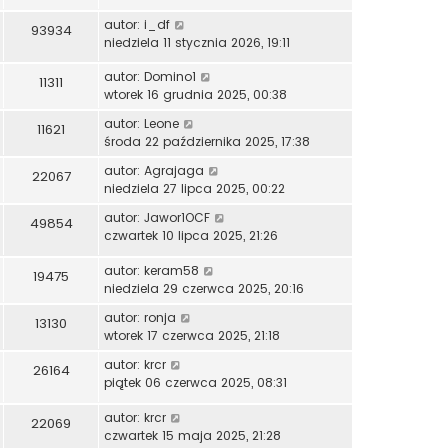
autor:
i_df
93934
niedziela 11 stycznia 2026, 19:11
autor:
Domino1
11311
wtorek 16 grudnia 2025, 00:38
autor:
Leone
11621
środa 22 października 2025, 17:38
autor:
Agrajaga
22067
niedziela 27 lipca 2025, 00:22
autor:
Jawor1OCF
49854
czwartek 10 lipca 2025, 21:26
autor:
keram58
19475
niedziela 29 czerwca 2025, 20:16
autor:
ronja
13130
wtorek 17 czerwca 2025, 21:18
autor:
krcr
26164
piątek 06 czerwca 2025, 08:31
autor:
krcr
22069
czwartek 15 maja 2025, 21:28