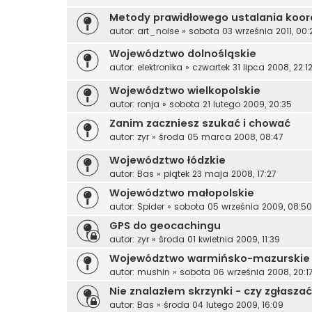
Metody prawidłowego ustalania koo
autor:
art_noise
»
sobota 03 września 2011, 00:
Województwo dolnośląskie
autor:
elektronika
»
czwartek 31 lipca 2008, 22:1
Województwo wielkopolskie
autor:
ronja
»
sobota 21 lutego 2009, 20:35
Zanim zaczniesz szukać i chować
autor:
zyr
»
środa 05 marca 2008, 08:47
Województwo łódzkie
autor:
Bas
»
piątek 23 maja 2008, 17:27
Województwo małopolskie
autor:
Spider
»
sobota 05 września 2009, 08:50
GPS do geocachingu
autor:
zyr
»
środa 01 kwietnia 2009, 11:39
Województwo warmińsko-mazurskie
autor:
mushin
»
sobota 06 września 2008, 20:1
Nie znalazłem skrzynki - czy zgłasza
autor:
Bas
»
środa 04 lutego 2009, 16:09