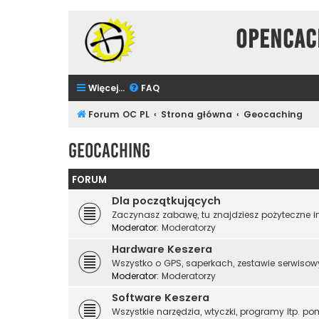
Opencac
Więcej…
FAQ
Forum OC PL
Strona główna
Geocaching
Geocaching
FORUM
Dla początkujących
Zaczynasz zabawę, tu znajdziesz pożyteczne in
Moderator:
Moderatorzy
Hardware Keszera
Wszystko o GPS, saperkach, zestawie serwisow
Moderator:
Moderatorzy
Software Keszera
Wszystkie narzędzia, wtyczki, programy itp. po