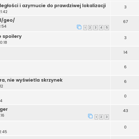
egłości i azymucie do prawdziwej lokalizacji
3
1:42
l/geo/
67
3:54
1
2
3
4
5
 spoilery
3
0:18
14
6
ra, nie wyświetla skrzynek
6
12
0
14
ger
43
:16
1
2
3
0
2:45