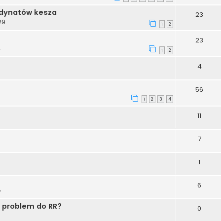
rdynatów kesza
23
29
1
2
23
2
1
2
4
56
1
2
3
4
11
7
1
6
7
ć problem do RR?
0