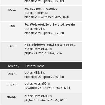
y
niedziela 26 lipca 2026, 10:13
e
a
ś
t
j
Re: Szczecin i okolice
w
3564
l
n
W
autor:
jozkam
i
n
o
y
niedziela 11 września 2022, 14:32
e
a
w
ś
t
j
s
Re: Województwo Świętokrzyskie
w
490
l
n
z
W
autor:
MEEvil
i
n
o
y
y
niedziela 20 lipca 2025, 11:11
e
a
w
p
ś
t
j
s
o
w
l
n
z
Nadleśnictwo bawi się w geoca…
s
i
1463
n
o
y
W
autor:
Dominik33
t
e
a
w
p
y
piątek 24 maja 2024, 17:14
t
j
s
o
ś
l
n
z
s
w
n
o
y
t
i
Odsłony
Ostatni post
a
w
p
e
j
s
autor:
MEEvil
o
79078
t
n
z
niedziela 20 lipca 2025, 11:11
s
l
o
y
t
n
w
autor:
keram58
p
966770
a
s
czwartek 26 czerwca 2025, 12:14
o
j
z
s
n
autor:
Dominik33
y
t
156914
o
piątek 25 kwietnia 2025, 20:55
p
w
o