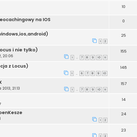
10
 geocachingowy na IOS
0
indows,ios,android)
25
1
2
ocus i nie tylko)
155
, 20:06
1
7
8
9
10
11
…
cja z Locus)
148
1
6
7
8
9
10
…
X
157
 2013, 21:13
1
7
8
9
10
11
…
14
7
OpenKesze
24
1
1
2
23
1
2