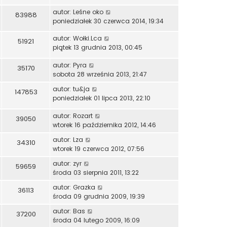
autor:
Leśne oko
83988
poniedziałek 30 czerwca 2014, 19:34
autor:
Wołki.Lca
51921
piątek 13 grudnia 2013, 00:45
autor:
Pyra
35170
sobota 28 września 2013, 21:47
autor:
tu&ja
147853
poniedziałek 01 lipca 2013, 22:10
autor:
Rozart
39050
wtorek 16 października 2012, 14:46
autor:
Lza
34310
wtorek 19 czerwca 2012, 07:56
autor:
zyr
59659
środa 03 sierpnia 2011, 13:22
autor:
Grazka
36113
środa 09 grudnia 2009, 19:39
autor:
Bas
37200
środa 04 lutego 2009, 16:09