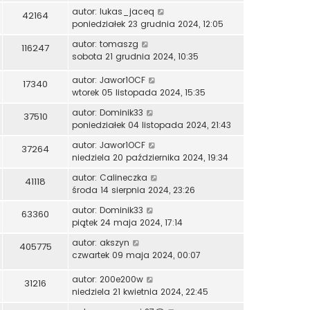
autor:
lukas_jaceq
42164
poniedziałek 23 grudnia 2024, 12:05
autor:
tomaszg
116247
sobota 21 grudnia 2024, 10:35
autor:
Jawor1OCF
17340
wtorek 05 listopada 2024, 15:35
autor:
Dominik33
37510
poniedziałek 04 listopada 2024, 21:43
autor:
Jawor1OCF
37264
niedziela 20 października 2024, 19:34
autor:
Calineczka
41118
środa 14 sierpnia 2024, 23:26
autor:
Dominik33
63360
piątek 24 maja 2024, 17:14
autor:
akszyn
405775
czwartek 09 maja 2024, 00:07
autor:
200e200w
31216
niedziela 21 kwietnia 2024, 22:45