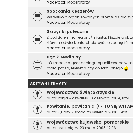
Moderator:
Moderatorzy
Spotkania Keszerów
Wszystko o organizowanych przez Was dla Was 
Moderator:
Moderatorzy
Skrzynki polecane
Z podziałem na regiony/miasta. Piszcie o skr
których odwiedzenia chcielibyście zachęcić i
Moderator:
Moderatorzy
Kącik Medialny
Informacje o geocachingu opublikowane w me
radio, prasa, telewizja czy co tam innego
Moderator:
Moderatorzy
AKTYWNE TEMATY
Województwo Świętokrzyskie
autor:
ronja
»
czwartek 18 czerwca 2009, 11:24
Powitanie, powitania ;) - TU SIĘ WITA
autor:
QuartZ
»
środa 23 kwietnia 2008, 19:05
Województwo kujawsko-pomorskie
autor:
zyr
»
piątek 23 maja 2008, 17:36