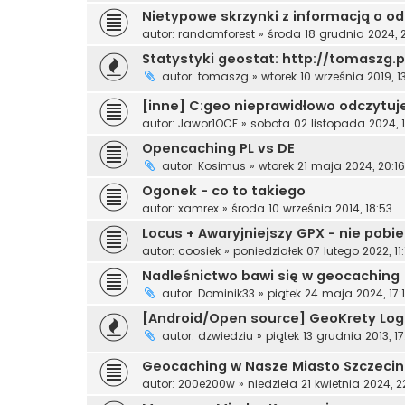
Nietypowe skrzynki z informacją o odl
autor:
randomforest
»
środa 18 grudnia 2024, 2
Statystyki geostat: http://tomaszg.p
autor:
tomaszg
»
wtorek 10 września 2019, 1
[inne] C:geo nieprawidłowo odczytuje
autor:
Jawor1OCF
»
sobota 02 listopada 2024, 1
Opencaching PL vs DE
autor:
Kosimus
»
wtorek 21 maja 2024, 20:16
Ogonek - co to takiego
autor:
xamrex
»
środa 10 września 2014, 18:53
Locus + Awaryjniejszy GPX - nie pobie
autor:
coosiek
»
poniedziałek 07 lutego 2022, 11:
Nadleśnictwo bawi się w geocaching
autor:
Dominik33
»
piątek 24 maja 2024, 17:
[Android/Open source] GeoKrety Log
autor:
dzwiedziu
»
piątek 13 grudnia 2013, 17
Geocaching w Nasze Miasto Szczecin
autor:
200e200w
»
niedziela 21 kwietnia 2024, 2