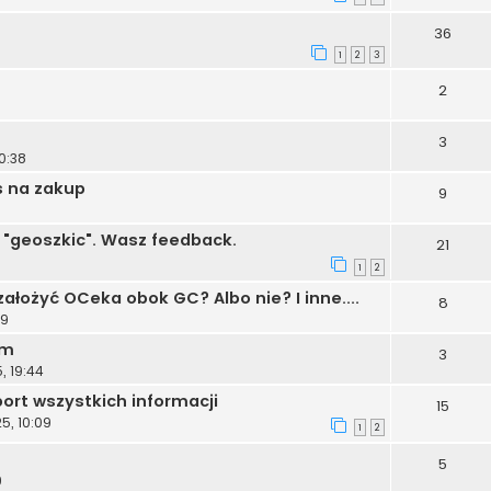
36
1
2
3
2
3
0:38
s na zakup
9
 "geoszkic". Wasz feedback.
21
1
2
ałożyć OCeka obok GC? Albo nie? I inne....
8
59
ym
3
, 19:44
port wszystkich informacji
15
5, 10:09
1
2
5
9