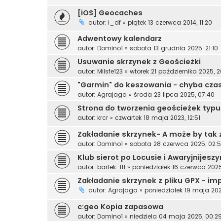
[iOS] Geocaches
autor:
i_df
»
piątek 13 czerwca 2014, 11:20
Adwentowy kalendarz
autor:
Domino1
»
sobota 13 grudnia 2025, 21:10
Usuwanie skrzynek z Geościeżki
autor:
Milsfe123
»
wtorek 21 października 2025, 2
"Garmin" do keszowania - chyba cza
autor:
Agrajaga
»
środa 23 lipca 2025, 07:40
Strona do tworzenia geościeżek typu
autor:
krcr
»
czwartek 18 maja 2023, 12:51
Zakładanie skrzynek- A może by tak z
autor:
Domino1
»
sobota 28 czerwca 2025, 02:
Klub sierot po Locusie i Awaryjnijesz
autor:
bartek-111
»
poniedziałek 16 czerwca 2025
Zakładanie skrzynek z pliku GPX - im
autor:
Agrajaga
»
poniedziałek 19 maja 202
c:geo Kopia zapasowa
autor:
Domino1
»
niedziela 04 maja 2025, 00:2