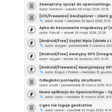
Zewnętrzny sprzęt do opencachingu
autor:
Domino1
»
sobota 09 maja 2026, 23:19
[iOS/Freeware] GeoExplorer - client
autor:
koder
»
niedziela 26 lipca 2026, 10:13
Apka do keszowania mapakeszy.pl (w
autor:
PanciK.
»
wtorek 26 maja 2026, 22:26
[Android/Free] Szybki Wpis (działa z L
autor:
wrygiel
»
poniedziałek 11 czerwca 2012
[Android/Free] Awaryjny GPX (integra
autor:
wrygiel
»
wtorek 06 września 2011, 12:04
[Android/Freeware] Awaryjniejszy GP
autor:
Boguś z Polska
»
niedziela 15 grudnia
Odległości pomiędzy skrytkami.
autor:
xmall
»
poniedziałek 18 marca 2019, 19:4
Nowa aplikacja do Opencachingu - 
autor:
Layio
»
niedziela 15 marca 2026, 10:5
c:geo nie loguje geokretów
autor:
Leone
»
czwartek 02 maja 2024, 14:14