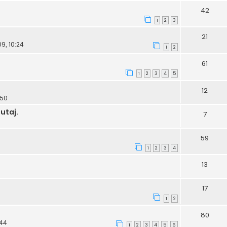
42
1
2
3
21
9, 10:24
1
2
61
1
2
3
4
5
12
:50
utaj.
7
59
1
2
3
4
13
17
1
2
80
:44
1
2
3
4
5
6