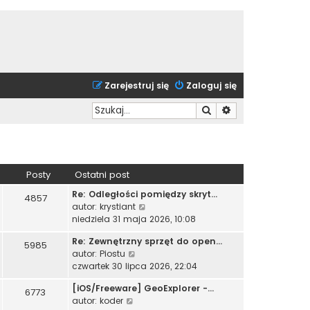
Zarejestruj się
Zaloguj się
Szukaj
Wyszukiwanie zaa
Posty
Ostatni post
Re: Odległości pomiędzy skryt…
4857
W
autor:
krystiant
y
niedziela 31 maja 2026, 10:08
ś
Re: Zewnętrzny sprzęt do open…
w
5985
W
autor:
Piostu
i
y
czwartek 30 lipca 2026, 22:04
e
ś
t
[iOS/Freeware] GeoExplorer -…
w
6773
l
W
autor:
koder
i
n