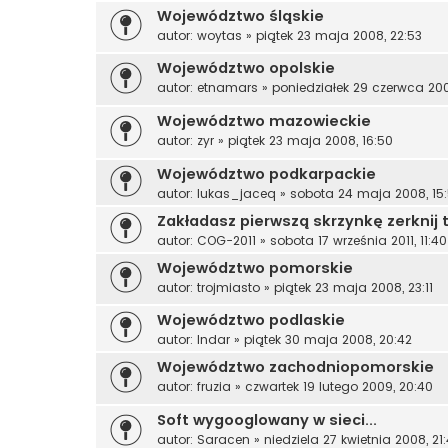
Województwo śląskie
autor:
woytas
»
piątek 23 maja 2008, 22:53
Województwo opolskie
autor:
etnamars
»
poniedziałek 29 czerwca 200
Województwo mazowieckie
autor:
zyr
»
piątek 23 maja 2008, 16:50
Województwo podkarpackie
autor:
lukas_jaceq
»
sobota 24 maja 2008, 15
Zakładasz pierwszą skrzynkę zerknij t
autor:
COG-2011
»
sobota 17 września 2011, 11:40
Województwo pomorskie
autor:
trojmiasto
»
piątek 23 maja 2008, 23:11
Województwo podlaskie
autor:
Indar
»
piątek 30 maja 2008, 20:42
Województwo zachodniopomorskie
autor:
fruzia
»
czwartek 19 lutego 2009, 20:40
Soft wygooglowany w sieci...
autor:
Saracen
»
niedziela 27 kwietnia 2008, 21