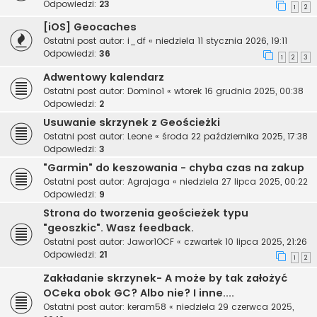
Odpowiedzi:
23
1
2
[iOS] Geocaches
Ostatni post autor:
i_df
«
niedziela 11 stycznia 2026, 19:11
Odpowiedzi:
36
1
2
3
Adwentowy kalendarz
Ostatni post autor:
Domino1
«
wtorek 16 grudnia 2025, 00:38
Odpowiedzi:
2
Usuwanie skrzynek z Geościeżki
Ostatni post autor:
Leone
«
środa 22 października 2025, 17:38
Odpowiedzi:
3
"Garmin" do keszowania - chyba czas na zakup
Ostatni post autor:
Agrajaga
«
niedziela 27 lipca 2025, 00:22
Odpowiedzi:
9
Strona do tworzenia geościeżek typu
"geoszkic". Wasz feedback.
Ostatni post autor:
Jawor1OCF
«
czwartek 10 lipca 2025, 21:26
Odpowiedzi:
21
1
2
Zakładanie skrzynek- A może by tak założyć
OCeka obok GC? Albo nie? I inne....
Ostatni post autor:
keram58
«
niedziela 29 czerwca 2025,