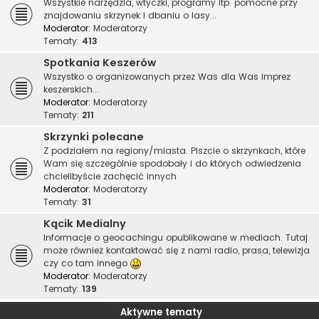
Wszystkie narzędzia, wtyczki, programy itp. pomocne przy
znajdowaniu skrzynek i dbaniu o lasy...
Moderator:
Moderatorzy
Tematy:
413
Spotkania Keszerów
Wszystko o organizowanych przez Was dla Was imprez
keszerskich...
Moderator:
Moderatorzy
Tematy:
211
Skrzynki polecane
Z podziałem na regiony/miasta. Piszcie o skrzynkach, które
Wam się szczególnie spodobały i do których odwiedzenia
chcielibyście zachęcić innych
Moderator:
Moderatorzy
Tematy:
31
Kącik Medialny
Informacje o geocachingu opublikowane w mediach. Tutaj
może również kontaktować się z nami radio, prasa, telewizja
czy co tam innego
Moderator:
Moderatorzy
Tematy:
139
Aktywne tematy