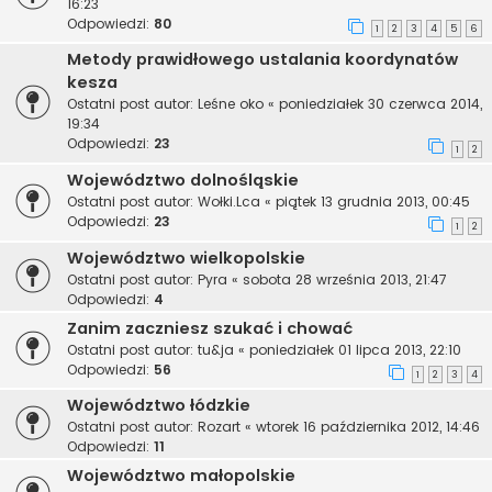
16:23
Odpowiedzi:
80
1
2
3
4
5
6
Metody prawidłowego ustalania koordynatów
kesza
Ostatni post autor:
Leśne oko
«
poniedziałek 30 czerwca 2014,
19:34
Odpowiedzi:
23
1
2
Województwo dolnośląskie
Ostatni post autor:
Wołki.Lca
«
piątek 13 grudnia 2013, 00:45
Odpowiedzi:
23
1
2
Województwo wielkopolskie
Ostatni post autor:
Pyra
«
sobota 28 września 2013, 21:47
Odpowiedzi:
4
Zanim zaczniesz szukać i chować
Ostatni post autor:
tu&ja
«
poniedziałek 01 lipca 2013, 22:10
Odpowiedzi:
56
1
2
3
4
Województwo łódzkie
Ostatni post autor:
Rozart
«
wtorek 16 października 2012, 14:46
Odpowiedzi:
11
Województwo małopolskie