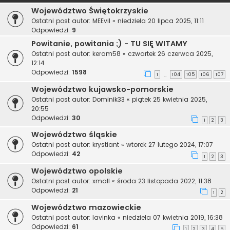
Województwo Świętokrzyskie
Ostatni post autor:
MEEvil
«
niedziela 20 lipca 2025, 11:11
Odpowiedzi:
9
Powitanie, powitania ;) - TU SIĘ WITAMY
Ostatni post autor:
keram58
«
czwartek 26 czerwca 2025,
12:14
Odpowiedzi:
1598
1
104
105
106
107
…
Województwo kujawsko-pomorskie
Ostatni post autor:
Dominik33
«
piątek 25 kwietnia 2025,
20:55
Odpowiedzi:
30
1
2
3
Województwo śląskie
Ostatni post autor:
krystiant
«
wtorek 27 lutego 2024, 17:07
Odpowiedzi:
42
1
2
3
Województwo opolskie
Ostatni post autor:
xmall
«
środa 23 listopada 2022, 11:38
Odpowiedzi:
21
1
2
Województwo mazowieckie
Ostatni post autor:
lavinka
«
niedziela 07 kwietnia 2019, 16:38
Odpowiedzi:
61
1
2
3
4
5