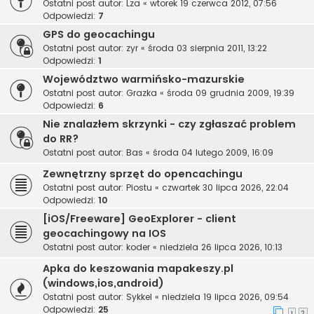
Ostatni post autor:
Lza
«
wtorek 19 czerwca 2012, 07:56
Odpowiedzi:
7
GPS do geocachingu
Ostatni post autor:
zyr
«
środa 03 sierpnia 2011, 13:22
Odpowiedzi:
1
Województwo warmińsko-mazurskie
Ostatni post autor:
Grazka
«
środa 09 grudnia 2009, 19:39
Odpowiedzi:
6
Nie znalazłem skrzynki - czy zgłaszać problem
do RR?
Ostatni post autor:
Bas
«
środa 04 lutego 2009, 16:09
Zewnętrzny sprzęt do opencachingu
Ostatni post autor:
Piostu
«
czwartek 30 lipca 2026, 22:04
Odpowiedzi:
10
[iOS/Freeware] GeoExplorer - client
geocachingowy na IOS
Ostatni post autor:
koder
«
niedziela 26 lipca 2026, 10:13
Apka do keszowania mapakeszy.pl
(windows,ios,android)
Ostatni post autor:
Sykkel
«
niedziela 19 lipca 2026, 09:54
Odpowiedzi:
25
1
2