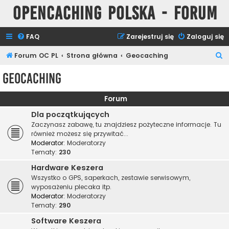
Opencaching Polska - Forum
FAQ
Zarejestruj się
Zaloguj się
S
Forum OC PL
Strona główna
Geocaching
z
Geocaching
u
k
Forum
a
Dla początkujących
j
Zaczynasz zabawę, tu znajdziesz pożyteczne informacje. Tu
również możesz się przywitać...
Moderator:
Moderatorzy
Tematy:
230
Hardware Keszera
Wszystko o GPS, saperkach, zestawie serwisowym,
wyposażeniu plecaka itp.
Moderator:
Moderatorzy
Tematy:
290
Software Keszera