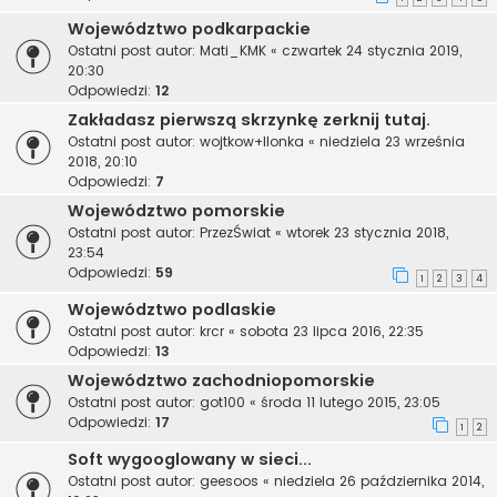
Województwo podkarpackie
Ostatni post autor:
Mati_KMK
«
czwartek 24 stycznia 2019,
20:30
Odpowiedzi:
12
Zakładasz pierwszą skrzynkę zerknij tutaj.
Ostatni post autor:
wojtkow+Ilonka
«
niedziela 23 września
2018, 20:10
Odpowiedzi:
7
Województwo pomorskie
Ostatni post autor:
PrzezŚwiat
«
wtorek 23 stycznia 2018,
23:54
Odpowiedzi:
59
1
2
3
4
Województwo podlaskie
Ostatni post autor:
krcr
«
sobota 23 lipca 2016, 22:35
Odpowiedzi:
13
Województwo zachodniopomorskie
Ostatni post autor:
got100
«
środa 11 lutego 2015, 23:05
Odpowiedzi:
17
1
2
Soft wygooglowany w sieci...
Ostatni post autor:
geesoos
«
niedziela 26 października 2014,