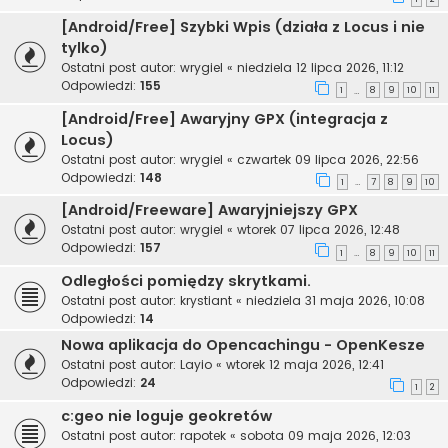
[Android/Free] Szybki Wpis (działa z Locus i nie
tylko)
Ostatni post autor:
wrygiel
«
niedziela 12 lipca 2026, 11:12
Odpowiedzi:
155
1
8
9
10
11
…
[Android/Free] Awaryjny GPX (integracja z
Locus)
Ostatni post autor:
wrygiel
«
czwartek 09 lipca 2026, 22:56
Odpowiedzi:
148
1
7
8
9
10
…
[Android/Freeware] Awaryjniejszy GPX
Ostatni post autor:
wrygiel
«
wtorek 07 lipca 2026, 12:48
Odpowiedzi:
157
1
8
9
10
11
…
Odległości pomiędzy skrytkami.
Ostatni post autor:
krystiant
«
niedziela 31 maja 2026, 10:08
Odpowiedzi:
14
Nowa aplikacja do Opencachingu - OpenKesze
Ostatni post autor:
Layio
«
wtorek 12 maja 2026, 12:41
Odpowiedzi:
24
1
2
c:geo nie loguje geokretów
Ostatni post autor:
rapotek
«
sobota 09 maja 2026, 12:03