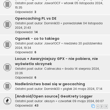
Ostatni post autor:
Jawor1OCF
«
wtorek 05 listopada 2024,
15:35
Odpowiedzi:
3
Opencaching PL vs DE
Ostatni post autor:
Dominik33
«
poniedziałek 04 listopada
2024, 21:43
Odpowiedzi:
14
Ogonek - co to takiego
Ostatni post autor:
Jawor1OCF
«
niedziela 20 października
2024, 19:34
Odpowiedzi:
6
Locus + Awaryjniejszy GPX - nie pobiera, nie
wyświetla skrzynek
Ostatni post autor:
Calineczka
«
środa 14 sierpnia 2024,
23:26
Odpowiedzi:
6
Nadleśnictwo bawi się w geocaching
Ostatni post autor:
Dominik33
«
piątek 24 maja 2024, 17:14
[Android/Open source] GeoKrety Logger
Ostatni post autor:
akszyn
«
czwartek 09 maja 2024, 00:07
Odpowiedzi:
43
1
2
3