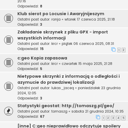
20:16
Odpowiedzi:
8
Klub sierot po Locusie i Awaryjnijeszym
Ostatni post autor:
ronja
«
wtorek 17 czerwca 2025, 21:18
Odpowiedzi:
3
Zakładanie skrzynek z pliku GPX - import
wszystkich informacji
Ostatni post autor:
krcr
«
piątek 06 czerwca 2025, 08:31
Odpowiedzi:
15
1
2
c:geo Kopia zapasowa
Ostatni post autor:
krcr
«
czwartek 15 maja 2025, 21:28
Odpowiedzi:
5
Nietypowe skrzynki z informacją o odległości i
azymucie do prawdziwej lokalizacji
Ostatni post autor:
lukas_jaceq
«
poniedziałek 23 grudnia
2024, 12:05
Odpowiedzi:
3
Statystyki geostat: http://tomaszg.pl/geo/
Ostatni post autor:
tomaszg
«
sobota 21 grudnia 2024, 10:35
Odpowiedzi:
67
1
2
3
4
5
[inne] C:geo nieprawidłowo odczytuje spoilery