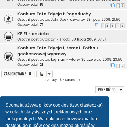
Odpowiedzi:
15
1
2
Konkurs Foto Edycja I: Pogaduchy
Ostatni post autor:
JohnDoe
«
czwartek 23 lipca 2009, 21:50
Odpowiedzi:
71
1
2
3
4
5
KF E1 - ankieta
Ostatni post autor:
zyr
«
środa 08 lipca 2009, 07:31
Konkurs Foto Edycja I, temat: Fotka z
geokeszowej wyprawy
Ostatni post autor:
keyman
«
wtorek 30 czerwca 2009, 23:58
Odpowiedzi:
21
1
2
Zablokowane
Tematy: 16 • Strona
1
z
1
Przejdź do
Twoje uprawnienia na tym forum
Strona ta używa plików cookies (tzw. ciasteczka)
Nie możesz
tworzyć nowych tematów
w celach statystycznych, reklamowych oraz
Nie możesz
odpowiadać w tematach
Nie możesz
zmieniać swoich postów
funkcjonalnych. Warunki przechowywania lub
Nie możesz
usuwać swoich postów
Nie możesz
dodawać załączników
dostępu do plików cookies można określić w