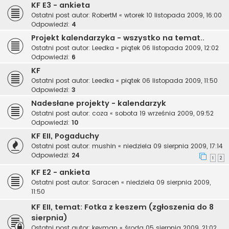
KF E3 - ankieta
Ostatni post autor:
RobertM
«
wtorek 10 listopada 2009, 16:00
Odpowiedzi:
4
Projekt kalendarzyka - wszystko na temat..
Ostatni post autor:
Leedka
«
piątek 06 listopada 2009, 12:02
Odpowiedzi:
6
KF
Ostatni post autor:
Leedka
«
piątek 06 listopada 2009, 11:50
Odpowiedzi:
3
Nadesłane projekty - kalendarzyk
Ostatni post autor:
coza
«
sobota 19 września 2009, 09:52
Odpowiedzi:
10
KF EII, Pogaduchy
Ostatni post autor:
mushin
«
niedziela 09 sierpnia 2009, 17:14
Odpowiedzi:
24
1
2
KF E2 - ankieta
Ostatni post autor:
Saracen
«
niedziela 09 sierpnia 2009,
11:50
KF EII, temat: Fotka z keszem (zgłoszenia do 8
sierpnia)
Ostatni post autor:
keyman
«
środa 05 sierpnia 2009, 21:02