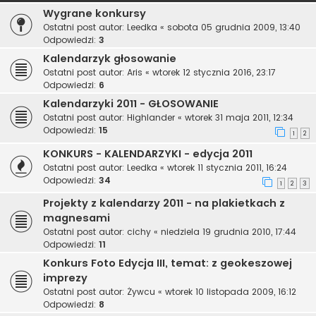
Wygrane konkursy
Ostatni post autor:
Leedka
«
sobota 05 grudnia 2009, 13:40
Odpowiedzi:
3
Kalendarzyk głosowanie
Ostatni post autor:
Aris
«
wtorek 12 stycznia 2016, 23:17
Odpowiedzi:
6
Kalendarzyki 2011 - GŁOSOWANIE
Ostatni post autor:
Highlander
«
wtorek 31 maja 2011, 12:34
Odpowiedzi:
15
1
2
KONKURS - KALENDARZYKI - edycja 2011
Ostatni post autor:
Leedka
«
wtorek 11 stycznia 2011, 16:24
Odpowiedzi:
34
1
2
3
Projekty z kalendarzy 2011 - na plakietkach z
magnesami
Ostatni post autor:
cichy
«
niedziela 19 grudnia 2010, 17:44
Odpowiedzi:
11
Konkurs Foto Edycja III, temat: z geokeszowej
imprezy
Ostatni post autor:
Żywcu
«
wtorek 10 listopada 2009, 16:12
Odpowiedzi:
8