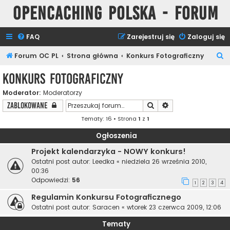
Opencaching Polska - Forum
FAQ
Zarejestruj się
Zaloguj się
S
Forum OC PL
Strona główna
Konkurs Fotograficzny
z
Konkurs Fotograficzny
u
Moderator:
Moderatorzy
k
Szukaj
Wyszukiwanie zaa
Zablokowane
a
Tematy: 16 • Strona
1
z
1
j
Ogłoszenia
Projekt kalendarzyka - NOWY konkurs!
Ostatni post autor:
Leedka
«
niedziela 26 września 2010,
00:36
Odpowiedzi:
56
1
2
3
4
Regulamin Konkursu Fotograficznego
Ostatni post autor:
Saracen
«
wtorek 23 czerwca 2009, 12:06
Tematy