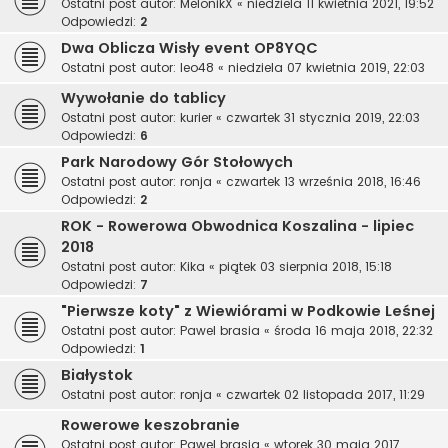
Ostatni post autor:
MelonikX
«
niedziela 11 kwietnia 2021, 19:52
Odpowiedzi:
2
Dwa Oblicza Wisły event OP8YQC
Ostatni post autor:
leo48
«
niedziela 07 kwietnia 2019, 22:03
Wywołanie do tablicy
Ostatni post autor:
kurier
«
czwartek 31 stycznia 2019, 22:03
Odpowiedzi:
6
Park Narodowy Gór Stołowych
Ostatni post autor:
ronja
«
czwartek 13 września 2018, 16:46
Odpowiedzi:
2
ROK - Rowerowa Obwodnica Koszalina - lipiec
2018
Ostatni post autor:
Kika
«
piątek 03 sierpnia 2018, 15:18
Odpowiedzi:
7
"Pierwsze koty" z Wiewiórami w Podkowie Leśnej
Ostatni post autor:
Pawel brasia
«
środa 16 maja 2018, 22:32
Odpowiedzi:
1
Białystok
Ostatni post autor:
ronja
«
czwartek 02 listopada 2017, 11:29
Rowerowe keszobranie
Ostatni post autor:
Pawel brasia
«
wtorek 30 maja 2017,