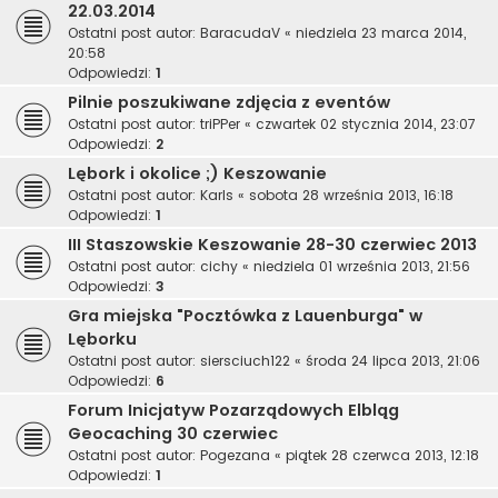
22.03.2014
Ostatni post autor:
BaracudaV
«
niedziela 23 marca 2014,
20:58
Odpowiedzi:
1
Pilnie poszukiwane zdjęcia z eventów
Ostatni post autor:
triPPer
«
czwartek 02 stycznia 2014, 23:07
Odpowiedzi:
2
Lębork i okolice ;) Keszowanie
Ostatni post autor:
Karls
«
sobota 28 września 2013, 16:18
Odpowiedzi:
1
III Staszowskie Keszowanie 28-30 czerwiec 2013
Ostatni post autor:
cichy
«
niedziela 01 września 2013, 21:56
Odpowiedzi:
3
Gra miejska "Pocztówka z Lauenburga" w
Lęborku
Ostatni post autor:
siersciuch122
«
środa 24 lipca 2013, 21:06
Odpowiedzi:
6
Forum Inicjatyw Pozarządowych Elbląg
Geocaching 30 czerwiec
Ostatni post autor:
Pogezana
«
piątek 28 czerwca 2013, 12:18
Odpowiedzi:
1