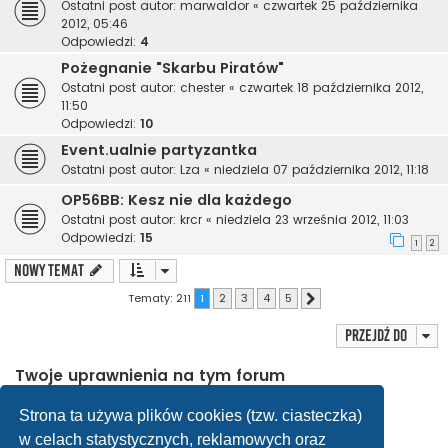
Ostatni post autor:
marwaldor
«
czwartek 25 października
2012, 05:46
Odpowiedzi:
4
Pożegnanie "Skarbu Piratów"
Ostatni post autor:
chester
«
czwartek 18 października 2012,
11:50
Odpowiedzi:
10
Event.ualnie partyzantka
Ostatni post autor:
Lza
«
niedziela 07 października 2012, 11:18
OP56BB: Kesz nie dla każdego
Ostatni post autor:
krcr
«
niedziela 23 września 2012, 11:03
Odpowiedzi:
15
1
2
NOWY TEMAT
Tematy: 211
1
2
3
4
5
Następna
Przejdź do
Twoje uprawnienia na tym forum
Nie możesz
tworzyć nowych tematów
Nie możesz
odpowiadać w tematach
Strona ta używa plików cookies (tzw. ciasteczka)
Nie możesz
zmieniać swoich postów
w celach statystycznych, reklamowych oraz
Nie możesz
usuwać swoich postów