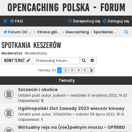
Opencaching Polska - Forum
FAQ
Zarejestruj się
Zaloguj się
S
Forum OC PL
Strona główna
Geocaching
Spotkania Keszerów
z
Spotkania Keszerów
u
Moderator:
Moderatorzy
k
Szukaj
Wyszukiwanie zaawa
NOWY TEMAT
a
j
Tematy: 211
1
2
3
4
5
Następna
Tematy
Szczecin i okolice
Ostatni post autor:
jozkam
«
niedziela 11 września 2022, 14:32
Odpowiedzi:
5
Ogólnopolski Zlot Zawady 2023 wieczór kinowy
Ostatni post autor:
200e200w
«
sobota 09 lipca 2022, 18:13
Odpowiedzi:
1
Wirtualny rejs na (nie)pełnym morzu - OP96BD