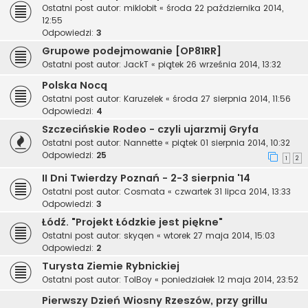
Ostatni post autor:
miklobit
«
środa 22 października 2014,
12:55
Odpowiedzi:
3
Grupowe podejmowanie [OP81RR]
Ostatni post autor:
JackT
«
piątek 26 września 2014, 13:32
Polska Nocą
Ostatni post autor:
Karuzelek
«
środa 27 sierpnia 2014, 11:56
Odpowiedzi:
4
Szczecińskie Rodeo - czyli ujarzmij Gryfa
Ostatni post autor:
Nannette
«
piątek 01 sierpnia 2014, 10:32
Odpowiedzi:
25
1
2
II Dni Twierdzy Poznań - 2-3 sierpnia '14
Ostatni post autor:
Cosmata
«
czwartek 31 lipca 2014, 13:33
Odpowiedzi:
3
Łódź. "Projekt Łódzkie jest piękne"
Ostatni post autor:
skyqen
«
wtorek 27 maja 2014, 15:03
Odpowiedzi:
2
Turysta Ziemie Rybnickiej
Ostatni post autor:
TolBoy
«
poniedziałek 12 maja 2014, 23:52
Pierwszy Dzień Wiosny Rzeszów, przy grillu