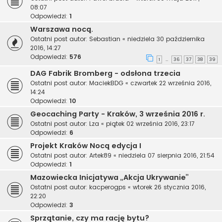
08:07
Odpowiedzi:
1
Warszawa nocą.
Ostatni post autor:
Sebastian
«
niedziela 30 października
2016, 14:27
Odpowiedzi:
576
1
36
37
38
39
…
DAG Fabrik Bromberg - odsłona trzecia
Ostatni post autor:
MaciekBDG
«
czwartek 22 września 2016,
14:24
Odpowiedzi:
10
Geocaching Party - Kraków, 3 września 2016 r.
Ostatni post autor:
Lza
«
piątek 02 września 2016, 23:17
Odpowiedzi:
6
Projekt Kraków Nocą edycja I
Ostatni post autor:
Artek89
«
niedziela 07 sierpnia 2016, 21:54
Odpowiedzi:
1
Mazowiecka Inicjatywa „Akcja Ukrywanie”
Ostatni post autor:
kacperogps
«
wtorek 26 stycznia 2016,
22:20
Odpowiedzi:
3
Sprzątanie, czy ma rację bytu?