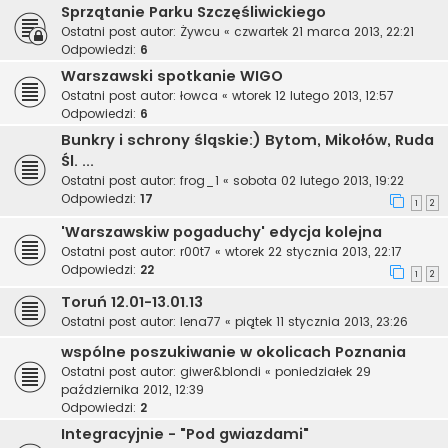
Sprzątanie Parku Szczęśliwickiego
Ostatni post autor:
Żywcu
«
czwartek 21 marca 2013, 22:21
Odpowiedzi:
6
Warszawski spotkanie WIGO
Ostatni post autor:
łowca
«
wtorek 12 lutego 2013, 12:57
Odpowiedzi:
6
Bunkry i schrony śląskie:) Bytom, Mikołów, Ruda
Śl. ...
Ostatni post autor:
frog_1
«
sobota 02 lutego 2013, 19:22
Odpowiedzi:
17
1
2
'Warszawskiw pogaduchy' edycja kolejna
Ostatni post autor:
r00t7
«
wtorek 22 stycznia 2013, 22:17
Odpowiedzi:
22
1
2
Toruń 12.01-13.01.13
Ostatni post autor:
lena77
«
piątek 11 stycznia 2013, 23:26
wspólne poszukiwanie w okolicach Poznania
Ostatni post autor:
giwer&blondi
«
poniedziałek 29
października 2012, 12:39
Odpowiedzi:
2
Integracyjnie - "Pod gwiazdami"