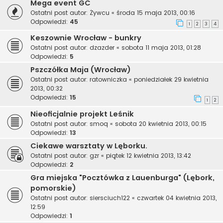
Mega event GC
Ostatni post autor:
Żywcu
«
środa 15 maja 2013, 00:16
Odpowiedzi:
45
1
2
3
4
Keszownie Wrocław - bunkry
Ostatni post autor:
dzazder
«
sobota 11 maja 2013, 01:28
Odpowiedzi:
5
Pszczółka Maja (Wrocław)
Ostatni post autor:
ratowniczka
«
poniedziałek 29 kwietnia
2013, 00:32
Odpowiedzi:
15
1
2
Nieoficjalnie projekt Leśnik
Ostatni post autor:
smoq
«
sobota 20 kwietnia 2013, 00:15
Odpowiedzi:
13
Ciekawe warsztaty w Lęborku.
Ostatni post autor:
gzr
«
piątek 12 kwietnia 2013, 13:42
Odpowiedzi:
2
Gra miejska "Pocztówka z Lauenburga" (Lębork,
pomorskie)
Ostatni post autor:
siersciuch122
«
czwartek 04 kwietnia 2013,
12:59
Odpowiedzi:
1