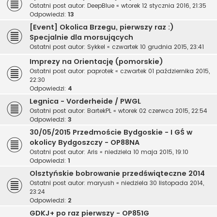
Ostatni post autor:
DeepBlue
«
wtorek 12 stycznia 2016, 21:35
Odpowiedzi:
13
[Event] Okolica Brzegu, pierwszy raz :)
Specjalnie dla morsujących
Ostatni post autor:
Sykkel
«
czwartek 10 grudnia 2015, 23:41
Imprezy na Orientację (pomorskie)
Ostatni post autor:
paprotek
«
czwartek 01 października 2015,
22:30
Odpowiedzi:
4
Legnica - Vorderheide / PWGL
Ostatni post autor:
BartekPL
«
wtorek 02 czerwca 2015, 22:54
Odpowiedzi:
3
30/05/2015 Przedmoście Bydgoskie - I GŚ w
okolicy Bydgoszczy - OP88NA
Ostatni post autor:
Aris
«
niedziela 10 maja 2015, 19:10
Odpowiedzi:
1
Olsztyńskie bobrowanie przedświąteczne 2014
Ostatni post autor:
maryush
«
niedziela 30 listopada 2014,
23:24
Odpowiedzi:
2
GDKJ+ po raz pierwszy - OP851G