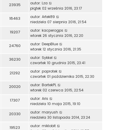
autor:
Lza
23935
piątek 02 września 2016, 23:17
autor:
Artek89
18463
niedziela 07 sierpnia 2016, 21:54
autor:
kacperogps
19207
wtorek 26 stycznia 2016, 22:20
autor:
DeepBlue
24760
wtorek 12 stycznia 2016, 21:35
autor:
Sykkel
36230
czwartek 10 grudnia 2015, 23:41
autor:
paprotek
21292
czwartek 01 października 2015, 22:30
autor:
BartekPL
20020
wtorek 02 czerwca 2015, 22:54
autor:
Aris
17307
niedziela 10 maja 2015, 19:10
autor:
maryush
20330
niedziela 30 listopada 2014, 23:24
autor:
miklobit
19523