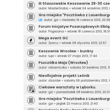
III Staszowskie Keszowanie 28-30 cze
autor:
MasterGraba
»
wtorek 04 września 2012, 
Gra miejska "Pocztówka z Lauenburg
autor:
gzr
»
niedziela 16 czerwca 2013, 20:0
Forum Inicjatyw Pozarządowych Elbl
autor:
Pogezana
»
wtorek 18 czerwca 2013, 18:31
Mega event GC
autor:
Żywcu
»
wtorek 08 stycznia 2013, 22:57
Keszownie Wrocław - bunkry
autor:
lupi
»
wtorek 07 maja 2013, 17:44
Pszczółka Maja (Wrocław)
autor:
ratowniczka
»
sobota 20 kwietnia 2013, 1
Nieoficjalnie projekt Leśnik
autor:
dzazder
»
sobota 06 października 2012, 1
Ciekawe warsztaty w Lęborku.
autor:
gzr
»
poniedziałek 08 kwietnia 2013, 20:0
Gra miejska "Pocztówka z Lauenburg
autor:
gzr
»
piątek 22 marca 2013, 21:40