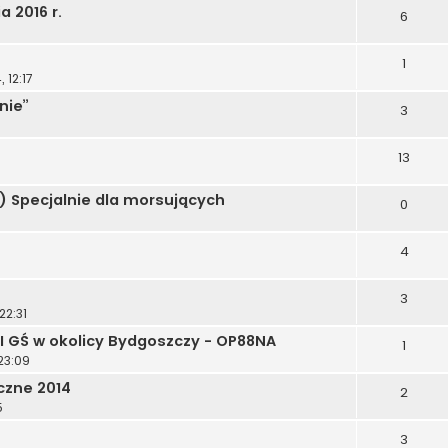
 2016 r.
6
1
 12:17
nie”
3
13
:) Specjalnie dla morsujących
0
4
3
22:31
I GŚ w okolicy Bydgoszczy - OP88NA
1
23:09
czne 2014
2
5
3