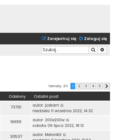
Zarejestruj się
Zaloguj się
Szukaj
Wyszukiwanie zaa
Tematy: 211
1
2
3
4
5
Następna
Odsłony
Ostatni post
autor:
jozkam
73791
niedziela 11 września 2022, 14:32
autor:
200e200w
16655
sobota 09 lipca 2022, 18:13
autor:
MelonikX
30537