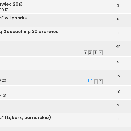
rwiec 2013
3
00:17
a" w Lęborku
6
6
ąg Geocaching 30 czerwiec
1
45
1
2
3
4
5
15
9:20
1
2
13
4:31
2
7
a" (Lębork, pomorskie)
1