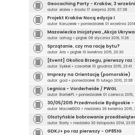
Geocaching Party - Kraków, 3 września
autor:
elales
»
środa 17 sierpnia 2016, 07:38
Projekt Kraków Nocą edycja I
autor:
Karuzelek
»
poniedziałek 01 września 2014,
Mazowiecka Inicjatywa „Akcja Ukrywa
autor:
azhag
»
piątek 08 stycznia 2016, 11:26
Sprzątanie, czy ma rację bytu?
autor:
Aris
»
piątek 10 kwietnia 2015, 20:30
[Event] Okolica Brzegu, pierwszy raz 
autor:
Sykkel
»
czwartek 10 grudnia 2015, 23:41
Imprezy na Orientację (pomorskie)
autor:
gad
»
poniedziałek 15 lutego 2010, 21:38
Legnica - Vorderheide / PWGL
autor:
BartekPL
»
poniedziałek 01 czerwca 2015, 
30/05/2015 Przedmoście Bydgoskie - 
autor:
MaciekBDG
»
niedziela 26 kwietnia 2015, 
Olsztyńskie bobrowanie przedświąte
autor:
Barty
»
niedziela 30 listopada 2014, 23:0
GDKJ+ po raz pierwszy - OP851G