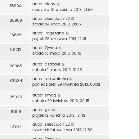
autor:
cichy
18994
niedziela 01 września 2013, 21:56
autor:
siersciuch122
20959
środa 24 lipca 2013, 21:06
autor:
Pogezana
16866
piątek 28 czerwca 2013, 12:18
autor:
Żywcu
58712
środa 15 maja 2013, 00:16
autor:
dzazder
20085
sobota 11 maja 2013, 01:28
autor:
ratowniczka
33834
poniedziałek 29 kwietnia 2013, 00:32
autor:
smoq
25035
sobota 20 kwietnia 2013, 00:15
autor:
gzr
18919
piątek 12 kwietnia 2013, 13:42
autor:
siersciuch122
18937
czwartek 04 kwietnia 2013, 12:59
autor:
Żywcu