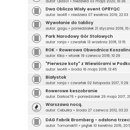
autor:
Qlas01
»
niedziela 03 maja 2020, 16:36
Dwa Oblicza Wisły event OP8YQC
autor:
leo48
»
niedziela 07 kwietnia 2019, 22:03
Wywołanie do tablicy
autor:
gagu
»
poniedziałek 21 stycznia 2019, 10
Park Narodowy Gór Stołowych
autor:
ronja
»
czwartek 13 września 2018, 13:15
ROK - Rowerowa Obwodnica Koszalina 
autor:
Kika
»
wtorek 19 czerwca 2018, 10:29
"Pierwsze koty" z Wiewiórami w Podk
autor:
leo48
»
środa 16 maja 2018, 13:45
Białystok
autor:
ronja
»
czwartek 02 listopada 2017, 11:29
Rowerowe keszobranie
autor:
Darkos76
»
poniedziałek 29 maja 2017, 2
Warszawa nocą.
autor:
Cebulka
»
środa 27 czerwca 2012, 03:23
DAG Fabrik Bromberg - odsłona trzec
autor:
Tomanek111
»
piątek 10 kwietnia 2015, 20: