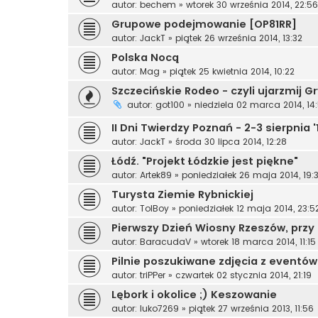
autor:
bechem
»
wtorek 30 września 2014, 22:56
Grupowe podejmowanie [OP81RR]
autor:
JackT
»
piątek 26 września 2014, 13:32
Polska Nocą
autor:
Mag
»
piątek 25 kwietnia 2014, 10:22
Szczecińskie Rodeo - czyli ujarzmij G
autor:
got100
»
niedziela 02 marca 2014, 14
II Dni Twierdzy Poznań - 2-3 sierpnia '
autor:
JackT
»
środa 30 lipca 2014, 12:28
Łódź. "Projekt Łódzkie jest piękne"
autor:
Artek89
»
poniedziałek 26 maja 2014, 19:
Turysta Ziemie Rybnickiej
autor:
TolBoy
»
poniedziałek 12 maja 2014, 23:5
Pierwszy Dzień Wiosny Rzeszów, przy g
autor:
BaracudaV
»
wtorek 18 marca 2014, 11:15
Pilnie poszukiwane zdjęcia z eventów
autor:
triPPer
»
czwartek 02 stycznia 2014, 21:19
Lębork i okolice ;) Keszowanie
autor:
luko7269
»
piątek 27 września 2013, 11:56