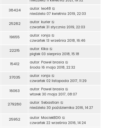
niedziela 11 kwietnia 2021, 19:52
autor:
leo48
38424
niedziela 07 kwietnia 2019, 22:03
autor:
kurier
25282
czwartek 31 stycznia 2019, 22:03
autor:
ronja
19655
czwartek 13 września 2018, 16:46
autor:
Kika
22215
piątek 03 sierpnia 2018, 15:18
autor:
Pawel brasia
15412
środa 16 maja 2018, 22:32
autor:
ronja
37035
czwartek 02 listopada 2017, 11:29
autor:
Pawel brasia
16063
wtorek 30 maja 2017, 08:07
autor:
Sebastian
279280
niedziela 30 października 2016, 14:27
autor:
MaciekBDG
25952
czwartek 22 września 2016, 14:24