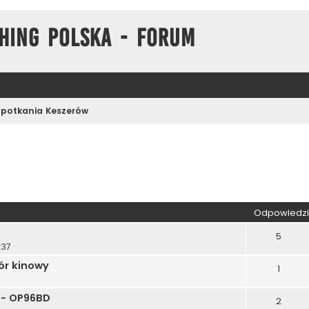
hing Polska - Forum
Spotkania Keszerów
kiwanie zaawansowane
Odpowiedzi
5
:37
ór kinowy
1
 - OP96BD
2