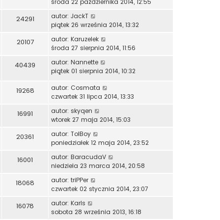
środa 22 października 2014, 12:55
autor:
JackT
24291
piątek 26 września 2014, 13:32
autor:
Karuzelek
20107
środa 27 sierpnia 2014, 11:56
autor:
Nannette
40439
piątek 01 sierpnia 2014, 10:32
autor:
Cosmata
19268
czwartek 31 lipca 2014, 13:33
autor:
skyqen
16991
wtorek 27 maja 2014, 15:03
autor:
TolBoy
20361
poniedziałek 12 maja 2014, 23:52
autor:
BaracudaV
16001
niedziela 23 marca 2014, 20:58
autor:
triPPer
18068
czwartek 02 stycznia 2014, 23:07
autor:
Karls
16078
sobota 28 września 2013, 16:18