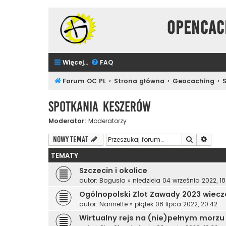
Opencac
Więcej…
FAQ
Forum OC PL
Strona główna
Geocaching
Spotkania Keszerów
Moderator:
Moderatorzy
Szukaj
Wyszu
NOWY TEMAT
TEMATY
Szczecin i okolice
autor:
Bogusia
»
niedziela 04 września 2022, 18
Ogólnopolski Zlot Zawady 2023 wiecz
autor:
Nannette
»
piątek 08 lipca 2022, 20:42
Wirtualny rejs na (nie)pełnym morzu