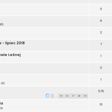
0
6
:45
2
- lipiec 2018
7
owie Leśnej
1
0
1
1:42
576
1
35
36
37
38
39
…
ia
10
59