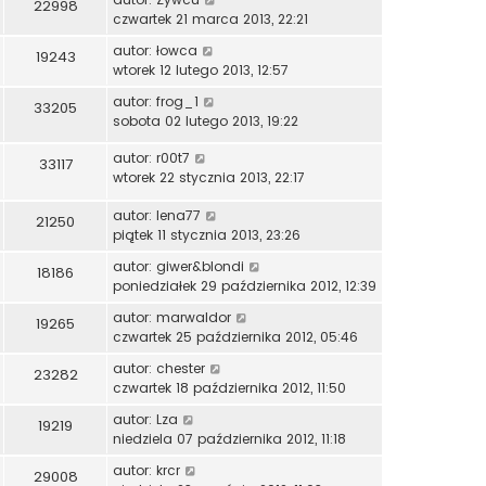
22998
czwartek 21 marca 2013, 22:21
autor:
łowca
19243
wtorek 12 lutego 2013, 12:57
autor:
frog_1
33205
sobota 02 lutego 2013, 19:22
autor:
r00t7
33117
wtorek 22 stycznia 2013, 22:17
autor:
lena77
21250
piątek 11 stycznia 2013, 23:26
autor:
giwer&blondi
18186
poniedziałek 29 października 2012, 12:39
autor:
marwaldor
19265
czwartek 25 października 2012, 05:46
autor:
chester
23282
czwartek 18 października 2012, 11:50
autor:
Lza
19219
niedziela 07 października 2012, 11:18
autor:
krcr
29008