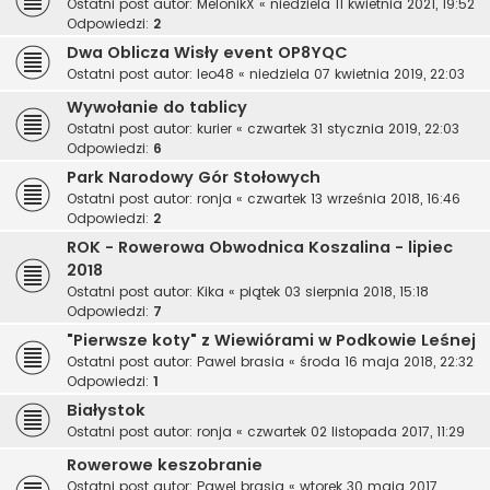
Ostatni post autor:
MelonikX
«
niedziela 11 kwietnia 2021, 19:52
Odpowiedzi:
2
Dwa Oblicza Wisły event OP8YQC
Ostatni post autor:
leo48
«
niedziela 07 kwietnia 2019, 22:03
Wywołanie do tablicy
Ostatni post autor:
kurier
«
czwartek 31 stycznia 2019, 22:03
Odpowiedzi:
6
Park Narodowy Gór Stołowych
Ostatni post autor:
ronja
«
czwartek 13 września 2018, 16:46
Odpowiedzi:
2
ROK - Rowerowa Obwodnica Koszalina - lipiec
2018
Ostatni post autor:
Kika
«
piątek 03 sierpnia 2018, 15:18
Odpowiedzi:
7
"Pierwsze koty" z Wiewiórami w Podkowie Leśnej
Ostatni post autor:
Pawel brasia
«
środa 16 maja 2018, 22:32
Odpowiedzi:
1
Białystok
Ostatni post autor:
ronja
«
czwartek 02 listopada 2017, 11:29
Rowerowe keszobranie
Ostatni post autor:
Pawel brasia
«
wtorek 30 maja 2017,