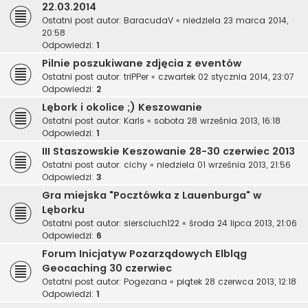
22.03.2014
Ostatni post autor:
BaracudaV
«
niedziela 23 marca 2014,
20:58
Odpowiedzi:
1
Pilnie poszukiwane zdjęcia z eventów
Ostatni post autor:
triPPer
«
czwartek 02 stycznia 2014, 23:07
Odpowiedzi:
2
Lębork i okolice ;) Keszowanie
Ostatni post autor:
Karls
«
sobota 28 września 2013, 16:18
Odpowiedzi:
1
III Staszowskie Keszowanie 28-30 czerwiec 2013
Ostatni post autor:
cichy
«
niedziela 01 września 2013, 21:56
Odpowiedzi:
3
Gra miejska "Pocztówka z Lauenburga" w
Lęborku
Ostatni post autor:
siersciuch122
«
środa 24 lipca 2013, 21:06
Odpowiedzi:
6
Forum Inicjatyw Pozarządowych Elbląg
Geocaching 30 czerwiec
Ostatni post autor:
Pogezana
«
piątek 28 czerwca 2013, 12:18
Odpowiedzi:
1