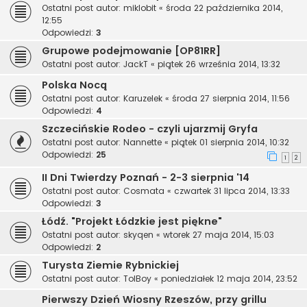
Ostatni post autor:
miklobit
«
środa 22 października 2014,
12:55
Odpowiedzi:
3
Grupowe podejmowanie [OP81RR]
Ostatni post autor:
JackT
«
piątek 26 września 2014, 13:32
Polska Nocą
Ostatni post autor:
Karuzelek
«
środa 27 sierpnia 2014, 11:56
Odpowiedzi:
4
Szczecińskie Rodeo - czyli ujarzmij Gryfa
Ostatni post autor:
Nannette
«
piątek 01 sierpnia 2014, 10:32
Odpowiedzi:
25
1
2
II Dni Twierdzy Poznań - 2-3 sierpnia '14
Ostatni post autor:
Cosmata
«
czwartek 31 lipca 2014, 13:33
Odpowiedzi:
3
Łódź. "Projekt Łódzkie jest piękne"
Ostatni post autor:
skyqen
«
wtorek 27 maja 2014, 15:03
Odpowiedzi:
2
Turysta Ziemie Rybnickiej
Ostatni post autor:
TolBoy
«
poniedziałek 12 maja 2014, 23:52
Pierwszy Dzień Wiosny Rzeszów, przy grillu