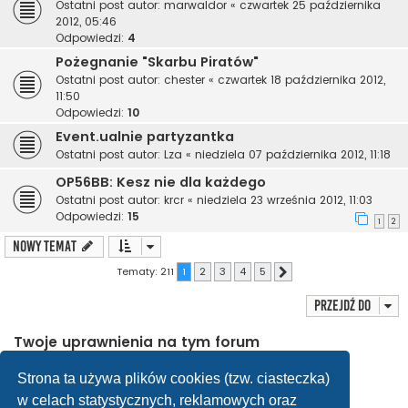
Ostatni post autor:
marwaldor
«
czwartek 25 października
2012, 05:46
Odpowiedzi:
4
Pożegnanie "Skarbu Piratów"
Ostatni post autor:
chester
«
czwartek 18 października 2012,
11:50
Odpowiedzi:
10
Event.ualnie partyzantka
Ostatni post autor:
Lza
«
niedziela 07 października 2012, 11:18
OP56BB: Kesz nie dla każdego
Ostatni post autor:
krcr
«
niedziela 23 września 2012, 11:03
Odpowiedzi:
15
1
2
NOWY TEMAT
Tematy: 211
1
2
3
4
5
Następna
Przejdź do
Twoje uprawnienia na tym forum
Nie możesz
tworzyć nowych tematów
Nie możesz
odpowiadać w tematach
Strona ta używa plików cookies (tzw. ciasteczka)
Nie możesz
zmieniać swoich postów
w celach statystycznych, reklamowych oraz
Nie możesz
usuwać swoich postów