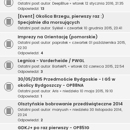
Ostatni post autor:
DeepBlue
«
wtorek 12 stycznia 2016, 21:35
Odpowiedzi:
13
[Event] Okolica Brzegu, pierwszy raz :)
Specjalnie dla morsujących
Ostatni post autor:
Sykkel
«
czwartek 10 grudnia 2015, 23:41
Imprezy na Orientację (pomorskie)
Ostatni post autor:
paprotek
«
czwartek 01 października 2015,
22:30
Odpowiedzi:
4
Legnica - Vorderheide / PWGL
Ostatni post autor:
BartekPL
«
wtorek 02 czerwca 2015, 22:54
Odpowiedzi:
3
30/05/2015 Przedmoście Bydgoskie - I GŚ w
okolicy Bydgoszczy - OP88NA
Ostatni post autor:
Aris
«
niedziela 10 maja 2015, 19:10
Odpowiedzi:
1
Olsztyńskie bobrowanie przedświąteczne 2014
Ostatni post autor:
maryush
«
niedziela 30 listopada 2014,
23:24
Odpowiedzi:
2
GDKJ+ po raz pierwszy - OP851G