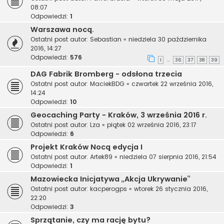
08:07
Odpowiedzi:
1
Warszawa nocą.
Ostatni post autor:
Sebastian
«
niedziela 30 października
2016, 14:27
Odpowiedzi:
576
1
36
37
38
39
…
DAG Fabrik Bromberg - odsłona trzecia
Ostatni post autor:
MaciekBDG
«
czwartek 22 września 2016,
14:24
Odpowiedzi:
10
Geocaching Party - Kraków, 3 września 2016 r.
Ostatni post autor:
Lza
«
piątek 02 września 2016, 23:17
Odpowiedzi:
6
Projekt Kraków Nocą edycja I
Ostatni post autor:
Artek89
«
niedziela 07 sierpnia 2016, 21:54
Odpowiedzi:
1
Mazowiecka Inicjatywa „Akcja Ukrywanie”
Ostatni post autor:
kacperogps
«
wtorek 26 stycznia 2016,
22:20
Odpowiedzi:
3
Sprzątanie, czy ma rację bytu?