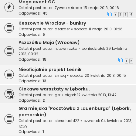
Mega event GC
Ostatni post autor:
Żywcu
«
środa 15 maja 2013, 00:16
Odpowiedzi:
45
1
2
3
4
Keszownie Wrocław - bunkry
Ostatni post autor:
dzazder
«
sobota 11 maja 2013, 01:28
Odpowiedzi:
5
Pszczółka Maja (Wrocław)
Ostatni post autor:
ratowniczka
«
poniedziałek 29 kwietnia
2013, 00:32
Odpowiedzi:
15
1
2
Nieoficjalnie projekt Leśnik
Ostatni post autor:
smoq
«
sobota 20 kwietnia 2013, 00:15
Odpowiedzi:
13
Ciekawe warsztaty w Lęborku.
Ostatni post autor:
gzr
«
piątek 12 kwietnia 2013, 13:42
Odpowiedzi:
2
Gra miejska "Pocztówka z Lauenburga" (Lębork,
pomorskie)
Ostatni post autor:
siersciuch122
«
czwartek 04 kwietnia 2013,
12:59
Odpowiedzi:
1