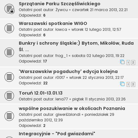
Sprzątanie Parku Szczęśliwickiego
Ostatni post autor:
Żywcu
«
czwartek 21 marca 2013, 22:21
Odpowiedzi:
6
Warszawski spotkanie WIGO
Ostatni post autor:
łowca
«
wtorek 12 lutego 2013, 12:57
Odpowiedzi:
6
Bunkry i schrony śląskie:) Bytom, Mikołów, Ruda
Śl. ...
Ostatni post autor:
frog_1
«
sobota 02 lutego 2013, 19:22
Odpowiedzi:
17
1
2
'Warszawskiw pogaduchy' edycja kolejna
Ostatni post autor:
r00t7
«
wtorek 22 stycznia 2013, 22:17
Odpowiedzi:
22
1
2
Toruń 12.01-13.01.13
Ostatni post autor:
lena77
«
piątek 11 stycznia 2013, 23:26
wspólne poszukiwanie w okolicach Poznania
Ostatni post autor:
giwer&blondi
«
poniedziałek 29
października 2012, 12:39
Odpowiedzi:
2
Integracyjnie - "Pod gwiazdami"