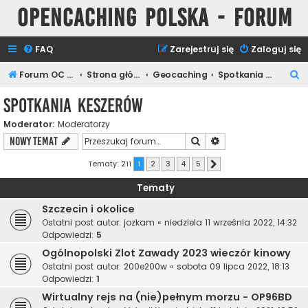
Opencaching Polska - Forum
FAQ
Zarejestruj się
Zaloguj się
S
Forum OC PL
Strona główna
Geocaching
Spotkania Keszerów
z
Spotkania Keszerów
u
Moderator:
Moderatorzy
k
Szukaj
Wyszukiwanie zaawa
NOWY TEMAT
a
j
Tematy: 211
1
2
3
4
5
Następna
Tematy
Szczecin i okolice
Ostatni post autor:
jozkam
«
niedziela 11 września 2022, 14:32
Odpowiedzi:
5
Ogólnopolski Zlot Zawady 2023 wieczór kinowy
Ostatni post autor:
200e200w
«
sobota 09 lipca 2022, 18:13
Odpowiedzi:
1
Wirtualny rejs na (nie)pełnym morzu - OP96BD