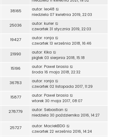
niedziela 11 kwietnia 2021, 19:52
autor:
leo48
38165
niedziela 07 kwietnia 2019, 22:03
autor:
kurier
25036
czwartek 31 stycznia 2019, 22:03
autor:
ronja
19427
czwartek 13 września 2018, 16:46
autor:
Kika
21990
piątek 03 sierpnia 2018, 15:18
autor:
Pawel brasia
15196
środa 16 maja 2018, 22:32
autor:
ronja
36783
czwartek 02 listopada 2017, 11:29
autor:
Pawel brasia
15877
wtorek 30 maja 2017, 08:07
autor:
Sebastian
278779
niedziela 30 października 2016, 14:27
autor:
MaciekBDG
25727
czwartek 22 września 2016, 14:24