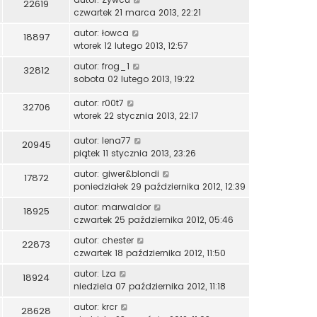
22619
czwartek 21 marca 2013, 22:21
autor:
łowca
18897
wtorek 12 lutego 2013, 12:57
autor:
frog_1
32812
sobota 02 lutego 2013, 19:22
autor:
r00t7
32706
wtorek 22 stycznia 2013, 22:17
autor:
lena77
20945
piątek 11 stycznia 2013, 23:26
autor:
giwer&blondi
17872
poniedziałek 29 października 2012, 12:39
autor:
marwaldor
18925
czwartek 25 października 2012, 05:46
autor:
chester
22873
czwartek 18 października 2012, 11:50
autor:
Lza
18924
niedziela 07 października 2012, 11:18
autor:
krcr
28628