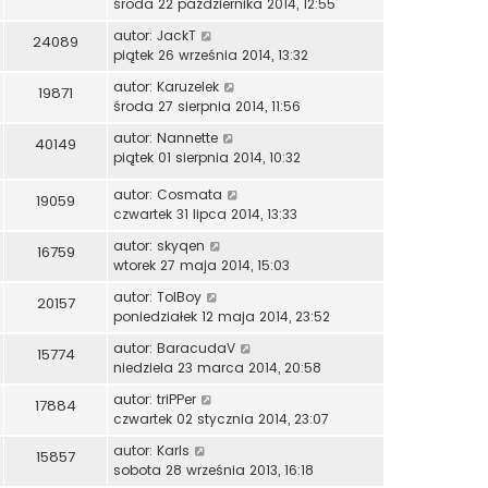
środa 22 października 2014, 12:55
autor:
JackT
24089
piątek 26 września 2014, 13:32
autor:
Karuzelek
19871
środa 27 sierpnia 2014, 11:56
autor:
Nannette
40149
piątek 01 sierpnia 2014, 10:32
autor:
Cosmata
19059
czwartek 31 lipca 2014, 13:33
autor:
skyqen
16759
wtorek 27 maja 2014, 15:03
autor:
TolBoy
20157
poniedziałek 12 maja 2014, 23:52
autor:
BaracudaV
15774
niedziela 23 marca 2014, 20:58
autor:
triPPer
17884
czwartek 02 stycznia 2014, 23:07
autor:
Karls
15857
sobota 28 września 2013, 16:18