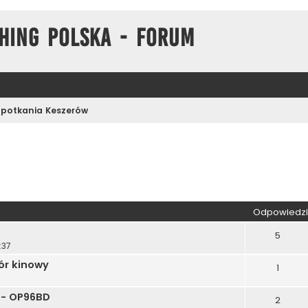
hing Polska - Forum
Spotkania Keszerów
kiwanie zaawansowane
Odpowiedzi
5
:37
ór kinowy
1
 - OP96BD
2