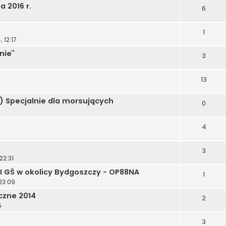
 2016 r.
6
1
 12:17
nie”
3
13
:) Specjalnie dla morsujących
0
4
3
22:31
I GŚ w okolicy Bydgoszczy - OP88NA
1
23:09
czne 2014
2
5
3