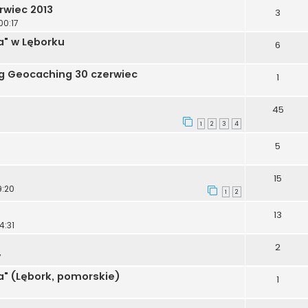
rwiec 2013
3
00:17
a" w Lęborku
6
6
ąg Geocaching 30 czerwiec
1
45
1
2
3
4
5
15
9:20
1
2
13
4:31
2
7
a" (Lębork, pomorskie)
1