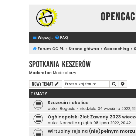
Opencac
Więcej…
FAQ
Forum OC PL
Strona główna
Geocaching
Spotkania Keszerów
Moderator:
Moderatorzy
Szukaj
Wyszu
NOWY TEMAT
TEMATY
Szczecin i okolice
autor:
Bogusia
»
niedziela 04 września 2022, 18
Ogólnopolski Zlot Zawady 2023 wiecz
autor:
Nannette
»
piątek 08 lipca 2022, 20:42
Wirtualny rejs na (nie)pełnym morzu