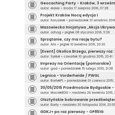
Geocaching Party - Kraków, 3 września
autor:
elales
»
środa 17 sierpnia 2016, 07:38
Projekt Kraków Nocą edycja I
autor:
Karuzelek
»
poniedziałek 01 września 2014,
Mazowiecka Inicjatywa „Akcja Ukrywa
autor:
azhag
»
piątek 08 stycznia 2016, 11:26
Sprzątanie, czy ma rację bytu?
autor:
Aris
»
piątek 10 kwietnia 2015, 20:30
[Event] Okolica Brzegu, pierwszy raz 
autor:
Sykkel
»
czwartek 10 grudnia 2015, 23:41
Imprezy na Orientację (pomorskie)
autor:
gad
»
poniedziałek 15 lutego 2010, 21:38
Legnica - Vorderheide / PWGL
autor:
BartekPL
»
poniedziałek 01 czerwca 2015, 
30/05/2015 Przedmoście Bydgoskie - 
autor:
MaciekBDG
»
niedziela 26 kwietnia 2015, 
Olsztyńskie bobrowanie przedświąte
autor:
Barty
»
niedziela 30 listopada 2014, 23:0
GDKJ+ po raz pierwszy - OP851G