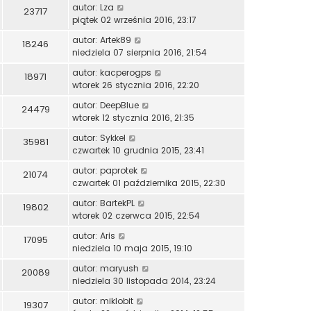
autor:
Lza
23717
piątek 02 września 2016, 23:17
autor:
Artek89
18246
niedziela 07 sierpnia 2016, 21:54
autor:
kacperogps
18971
wtorek 26 stycznia 2016, 22:20
autor:
DeepBlue
24479
wtorek 12 stycznia 2016, 21:35
autor:
Sykkel
35981
czwartek 10 grudnia 2015, 23:41
autor:
paprotek
21074
czwartek 01 października 2015, 22:30
autor:
BartekPL
19802
wtorek 02 czerwca 2015, 22:54
autor:
Aris
17095
niedziela 10 maja 2015, 19:10
autor:
maryush
20089
niedziela 30 listopada 2014, 23:24
autor:
miklobit
19307