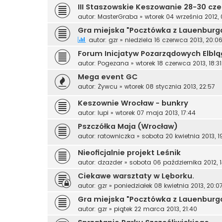
III Staszowskie Keszowanie 28-30 cze
autor:
MasterGraba
»
wtorek 04 września 2012, 
Gra miejska "Pocztówka z Lauenburg
autor:
gzr
»
niedziela 16 czerwca 2013, 20:0
Forum Inicjatyw Pozarządowych Elbl
autor:
Pogezana
»
wtorek 18 czerwca 2013, 18:31
Mega event GC
autor:
Żywcu
»
wtorek 08 stycznia 2013, 22:57
Keszownie Wrocław - bunkry
autor:
lupi
»
wtorek 07 maja 2013, 17:44
Pszczółka Maja (Wrocław)
autor:
ratowniczka
»
sobota 20 kwietnia 2013, 1
Nieoficjalnie projekt Leśnik
autor:
dzazder
»
sobota 06 października 2012, 1
Ciekawe warsztaty w Lęborku.
autor:
gzr
»
poniedziałek 08 kwietnia 2013, 20:0
Gra miejska "Pocztówka z Lauenburg
autor:
gzr
»
piątek 22 marca 2013, 21:40