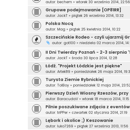
autor:
bechem
»
wtorek 30 września 2014, 22:56
Grupowe podejmowanie [OP81RR]
autor:
JackT
»
piątek 26 września 2014, 13:32
Polska Nocą
autor:
Mag
»
piątek 25 kwietnia 2014, 10:22
Szczecińskie Rodeo - czyli ujarzmij G
autor:
got100
»
niedziela 02 marca 2014, 14
II Dni Twierdzy Poznań - 2-3 sierpnia '
autor:
JackT
»
środa 30 lipca 2014, 12:28
Łódź. "Projekt Łódzkie jest piękne"
autor:
Artek89
»
poniedziałek 26 maja 2014, 19:
Turysta Ziemie Rybnickiej
autor:
TolBoy
»
poniedziałek 12 maja 2014, 23:5
Pierwszy Dzień Wiosny Rzeszów, przy g
autor:
BaracudaV
»
wtorek 18 marca 2014, 11:15
Pilnie poszukiwane zdjęcia z eventów
autor:
triPPer
»
czwartek 02 stycznia 2014, 21:19
Lębork i okolice ;) Keszowanie
autor:
luko7269
»
piątek 27 września 2013, 11:56