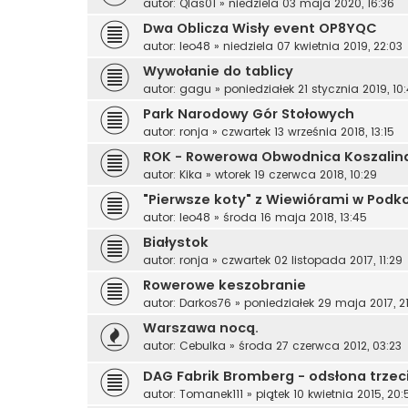
autor:
Qlas01
»
niedziela 03 maja 2020, 16:36
Dwa Oblicza Wisły event OP8YQC
autor:
leo48
»
niedziela 07 kwietnia 2019, 22:03
Wywołanie do tablicy
autor:
gagu
»
poniedziałek 21 stycznia 2019, 10
Park Narodowy Gór Stołowych
autor:
ronja
»
czwartek 13 września 2018, 13:15
ROK - Rowerowa Obwodnica Koszalina 
autor:
Kika
»
wtorek 19 czerwca 2018, 10:29
"Pierwsze koty" z Wiewiórami w Podk
autor:
leo48
»
środa 16 maja 2018, 13:45
Białystok
autor:
ronja
»
czwartek 02 listopada 2017, 11:29
Rowerowe keszobranie
autor:
Darkos76
»
poniedziałek 29 maja 2017, 2
Warszawa nocą.
autor:
Cebulka
»
środa 27 czerwca 2012, 03:23
DAG Fabrik Bromberg - odsłona trzec
autor:
Tomanek111
»
piątek 10 kwietnia 2015, 20: