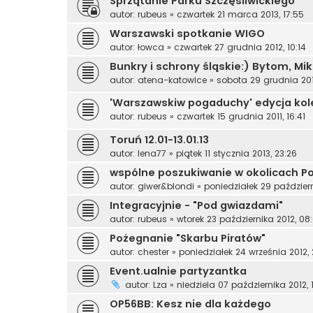
Sprzątanie Parku Szczęśliwickiego
autor:
rubeus
»
czwartek 21 marca 2013, 17:55
Warszawski spotkanie WIGO
autor:
łowca
»
czwartek 27 grudnia 2012, 10:14
Bunkry i schrony śląskie:) Bytom, Mikoł
autor:
atena-katowice
»
sobota 29 grudnia 2012
'Warszawskiw pogaduchy' edycja kol
autor:
rubeus
»
czwartek 15 grudnia 2011, 16:41
Toruń 12.01-13.01.13
autor:
lena77
»
piątek 11 stycznia 2013, 23:26
wspólne poszukiwanie w okolicach P
autor:
giwer&blondi
»
poniedziałek 29 październi
Integracyjnie - "Pod gwiazdami"
autor:
rubeus
»
wtorek 23 października 2012, 08
Pożegnanie "Skarbu Piratów"
autor:
chester
»
poniedziałek 24 września 2012, 
Event.ualnie partyzantka
autor:
Lza
»
niedziela 07 października 2012, 1
OP56BB: Kesz nie dla każdego