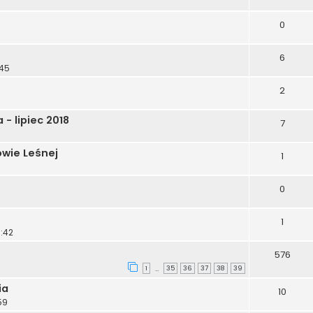
0
6
:45
2
- lipiec 2018
7
owie Leśnej
1
0
1
1:42
576
1
35
36
37
38
39
…
ia
10
59