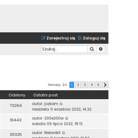
Zarejestruj się
Zaloguj się
Szukaj
Wyszukiwanie zaa
Tematy: 211
1
2
3
4
5
Następna
Odsłony
Ostatni post
autor:
jozkam
73264
niedziela 11 września 2022, 14:32
autor:
200e200w
16443
sobota 09 lipca 2022, 18:13
autor:
MelonikX
30325