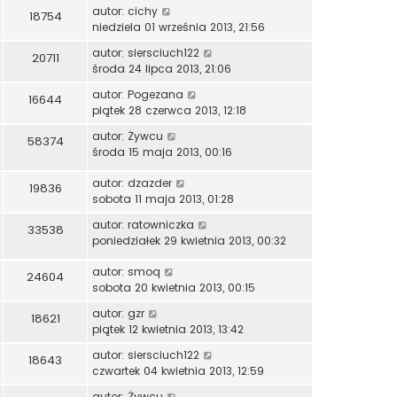
autor:
cichy
18754
niedziela 01 września 2013, 21:56
autor:
siersciuch122
20711
środa 24 lipca 2013, 21:06
autor:
Pogezana
16644
piątek 28 czerwca 2013, 12:18
autor:
Żywcu
58374
środa 15 maja 2013, 00:16
autor:
dzazder
19836
sobota 11 maja 2013, 01:28
autor:
ratowniczka
33538
poniedziałek 29 kwietnia 2013, 00:32
autor:
smoq
24604
sobota 20 kwietnia 2013, 00:15
autor:
gzr
18621
piątek 12 kwietnia 2013, 13:42
autor:
siersciuch122
18643
czwartek 04 kwietnia 2013, 12:59
autor:
Żywcu