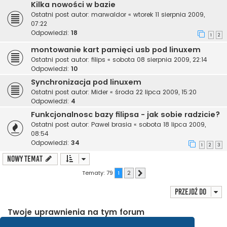
Kilka nowości w bazie
Ostatni post autor:
marwaldor
«
wtorek 11 sierpnia 2009,
07:22
Odpowiedzi:
18
1
2
montowanie kart pamięci usb pod linuxem
Ostatni post autor:
filips
«
sobota 08 sierpnia 2009, 22:14
Odpowiedzi:
10
Synchronizacja pod linuxem
Ostatni post autor:
Mider
«
środa 22 lipca 2009, 15:20
Odpowiedzi:
4
Funkcjonalnosc bazy filipsa - jak sobie radzicie?
Ostatni post autor:
Pawel brasia
«
sobota 18 lipca 2009,
08:54
Odpowiedzi:
34
1
2
3
NOWY TEMAT
Tematy: 79
1
2
Następna
Przejdź do
Twoje uprawnienia na tym forum
Nie możesz
tworzyć nowych tematów