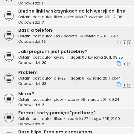
Odpowiedzi:
1
Błędne linki w skrzynkach do ich wersji on-line
Ostatni post autor:
filips
«
niedziela 17 kwietnia 2011, 21:06
Odpowiedzi:
7
Baza a telefon
Ostatni post autor:
Lza
«
sobota 09 kwietnia 2011, 17:42
Odpowiedzi:
15
1
2
Jaki program jest potrzebny?
Ostatni post autor:
Krysiul
«
piątek 08 kwietnia 2011, 09:25
Odpowiedzi:
20
1
2
Problem
Ostatni post autor:
alex22
«
piątek 01 kwietnia 2011, 18:44
Odpowiedzi:
22
1
2
Mirror?
Ostatni post autor:
picek
«
wtorek 08 marca 2011, 09:24
Odpowiedzi:
2
Format karty pamięci "pod bazę"
Ostatni post autor:
filips
«
niedziela 27 lutego 2011, 21:09
Odpowiedzi:
2
Baza filips. Problem z zaczynem