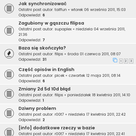
Jak synchronizować
Ostatni post autor:
taiffun
«
wtorek 06 września 2011, 15:03
Odpowiedzi:
6
Zagubiony w gąszczu filipsa
Ostatni post autor:
supaplex
«
niedziela 04 września 2011,
21:36
Odpowiedzi:
7
Baza się skończyła?
Ostatni post autor:
filips
«
środa 01 czerwca 2011, 08:07
Odpowiedzi:
31
1
2
3
Część opisów in English
Ostatni post autor:
picek
«
czwartek 12 maja 2011, 08:14
Odpowiedzi:
6
Zmiany 2d 5d 10d błąd
Ostatni post autor:
filips
«
poniedziałek 18 kwietnia 2011, 14:10
Odpowiedzi:
1
Dziwny problem
Ostatni post autor:
r00t7
«
niedziela 17 kwietnia 2011, 22:42
Odpowiedzi:
2
[info] dodatkowe rzeczy w bazie
Ostatni post autor:
r00t7
«
niedziela 17 kwietnia 2011, 22:41