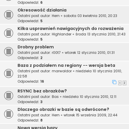
Odpowiedzi:
6
Okresowość działania
Ostatni post autor:
Hern
«
sobota 03 kwietnia 2010, 20:23
Odpowiedzi:
5
Kilka usprawnień nawigacyjnych do rozważenia
Ostatni post autor:
Highlander
«
środa 13 stycznia 2010, 21:43
Odpowiedzi:
5
Drobny problem
Ostatni post autor:
r00t7
«
wtorek 12 stycznia 2010, 01:31
Odpowiedzi:
2
Baza z podziałem na regiony -- wersja beta
Ostatni post autor:
marwaldor
«
niedziela 10 stycznia 2010,
22:58
Odpowiedzi:
16
1
2
RSYNC bez obrazków?
Ostatni post autor:
Bas
«
niedziela 10 stycznia 2010, 12:11
Odpowiedzi:
3
Dlaczego obrazki w bazie są odwrócone?
Ostatni post autor:
Hern
«
wtorek 15 września 2009, 22:44
Odpowiedzi:
8
Nowa wersja bazy