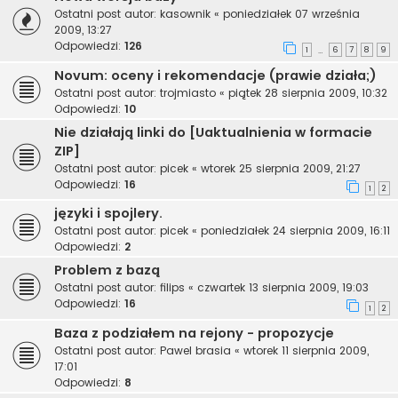
Ostatni post autor:
kasownik
«
poniedziałek 07 września
2009, 13:27
Odpowiedzi:
126
1
6
7
8
9
…
Novum: oceny i rekomendacje (prawie działa;)
Ostatni post autor:
trojmiasto
«
piątek 28 sierpnia 2009, 10:32
Odpowiedzi:
10
Nie działają linki do [Uaktualnienia w formacie
ZIP]
Ostatni post autor:
picek
«
wtorek 25 sierpnia 2009, 21:27
Odpowiedzi:
16
1
2
języki i spojlery.
Ostatni post autor:
picek
«
poniedziałek 24 sierpnia 2009, 16:11
Odpowiedzi:
2
Problem z bazą
Ostatni post autor:
filips
«
czwartek 13 sierpnia 2009, 19:03
Odpowiedzi:
16
1
2
Baza z podziałem na rejony - propozycje
Ostatni post autor:
Pawel brasia
«
wtorek 11 sierpnia 2009,
17:01
Odpowiedzi:
8