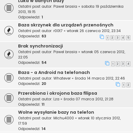
Luka w danych bazy
Ostatni post autor:
Pawel brasia
«
sobota 19 października
2013, 19:15
Odpowiedzi:
1
Baza skrzynek dla urządzeń przenośnych
Ostatni post autor:
r00t7
«
wtorek 26 czerwca 2012, 23:34
Odpowiedzi:
63
1
2
3
4
5
Brak synchronizacji
Ostatni post autor:
Pawel brasia
«
wtorek 05 czerwca 2012,
22:05
Odpowiedzi:
54
1
2
3
4
Baza - a Android na telefonach
Ostatni post autor:
Whatever
«
środa 14 marca 2012, 22:46
Odpowiedzi:
20
1
2
Przerobiona i okrojona baza filipsa
Ostatni post autor:
Lza
«
środa 07 marca 2012, 21:28
Odpowiedzi:
11
Wolne wysyłanie bazy na telefon
Ostatni post autor:
Michu4000
«
wtorek 10 stycznia 2012,
17:59
Odpowiedzi:
14