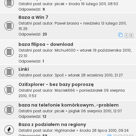
Ostatni post autor:
picek
«
środa 16 lutego 2011, 08:53
Odpowiedzi:
9
Baza a Win 7
Ostatni post autor:
Pawel brasia
«
niedziela 13 lutego 2011,
15:25
Odpowiedzi:
23
1
2
baza filipsa - download
Ostatni post autor:
Michu4000
«
wtorek 19 października 2010,
22:10
Odpowiedzi:
1
Linki
Ostatni post autor:
3po3
«
wtorek 28 września 2010, 21:27
OziExplorer - bez bazy poproszę
Ostatni post autor:
Maciek666
«
poniedziałek 09 sierpnia
2010, 11:53
baza na telefonie komórkowym..-problem
Ostatni post autor:
picek
«
piątek 06 sierpnia 2010, 12:07
Odpowiedzi:
12
Baza z podziałem na regiony
Ostatni post autor:
Highlander
«
środa 28 lipca 2010, 09:24
Odpowiedzi:
58