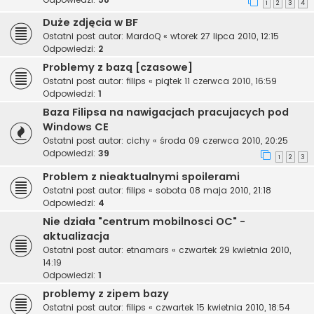
1
2
3
4
Duże zdjęcia w BF
Ostatni post autor:
MardoQ
«
wtorek 27 lipca 2010, 12:15
Odpowiedzi:
2
Problemy z bazą [czasowe]
Ostatni post autor:
filips
«
piątek 11 czerwca 2010, 16:59
Odpowiedzi:
1
Baza Filipsa na nawigacjach pracujacych pod
Windows CE
Ostatni post autor:
cichy
«
środa 09 czerwca 2010, 20:25
Odpowiedzi:
39
1
2
3
Problem z nieaktualnymi spoilerami
Ostatni post autor:
filips
«
sobota 08 maja 2010, 21:18
Odpowiedzi:
4
Nie działa "centrum mobilnosci OC" -
aktualizacja
Ostatni post autor:
etnamars
«
czwartek 29 kwietnia 2010,
14:19
Odpowiedzi:
1
problemy z zipem bazy
Ostatni post autor:
filips
«
czwartek 15 kwietnia 2010, 18:54