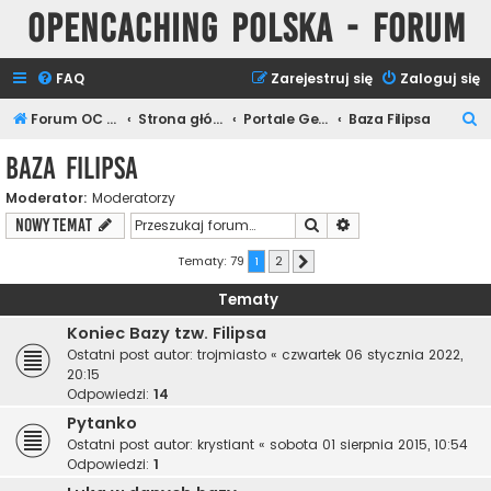
Opencaching Polska - Forum
FAQ
Zarejestruj się
Zaloguj się
S
Forum OC PL
Strona główna
Portale Geocachingowe
Baza Filipsa
z
Baza Filipsa
u
Moderator:
Moderatorzy
k
Szukaj
Wyszukiwanie zaawa
NOWY TEMAT
a
j
Tematy: 79
1
2
Następna
Tematy
Koniec Bazy tzw. Filipsa
Ostatni post autor:
trojmiasto
«
czwartek 06 stycznia 2022,
20:15
Odpowiedzi:
14
Pytanko
Ostatni post autor:
krystiant
«
sobota 01 sierpnia 2015, 10:54
Odpowiedzi:
1