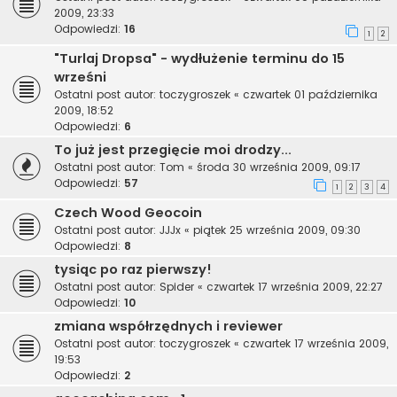
2009, 23:33
Odpowiedzi:
16
1
2
"Turlaj Dropsa" - wydłużenie terminu do 15
wrześni
Ostatni post autor:
toczygroszek
«
czwartek 01 października
2009, 18:52
Odpowiedzi:
6
To już jest przegięcie moi drodzy...
Ostatni post autor:
Tom
«
środa 30 września 2009, 09:17
Odpowiedzi:
57
1
2
3
4
Czech Wood Geocoin
Ostatni post autor:
JJJx
«
piątek 25 września 2009, 09:30
Odpowiedzi:
8
tysiąc po raz pierwszy!
Ostatni post autor:
Spider
«
czwartek 17 września 2009, 22:27
Odpowiedzi:
10
zmiana współrzędnych i reviewer
Ostatni post autor:
toczygroszek
«
czwartek 17 września 2009,
19:53
Odpowiedzi:
2