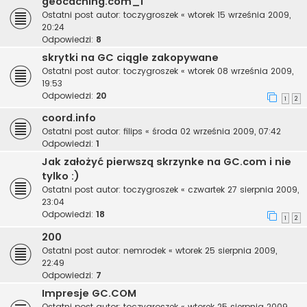
geocaching.com_1
Ostatni post autor:
toczygroszek
«
wtorek 15 września 2009,
20:24
Odpowiedzi:
8
skrytki na GC ciągle zakopywane
Ostatni post autor:
toczygroszek
«
wtorek 08 września 2009,
19:53
Odpowiedzi:
20
1
2
coord.info
Ostatni post autor:
filips
«
środa 02 września 2009, 07:42
Odpowiedzi:
1
Jak założyć pierwszą skrzynke na GC.com i nie
tylko :)
Ostatni post autor:
toczygroszek
«
czwartek 27 sierpnia 2009,
23:04
Odpowiedzi:
18
1
2
200
Ostatni post autor:
nemrodek
«
wtorek 25 sierpnia 2009,
22:49
Odpowiedzi:
7
Impresje GC.COM
Ostatni post autor:
toczygroszek
«
wtorek 25 sierpnia 2009,