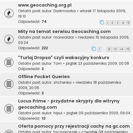
www.geocaching.org.pl
Ostatni post autor:
Darkmoorka
«
wtorek 17 listopada 2009,
19:13
Odpowiedzi:
74
1
2
3
4
5
Mity na temat serwisu Geocaching.com
Ostatni post autor:
marwaldor
«
niedziela 15 listopada 2009,
09:24
Odpowiedzi:
222
1
12
13
14
15
…
"Turlaj Dropsa" czyli wakacyjny konkurs
Ostatni post autor:
Tom
«
piątek 23 października 2009, 00:08
Odpowiedzi:
3
Offline Pocket Queries
Ostatni post autor:
shchenka
«
niedziela 18 października
2009, 20:05
Odpowiedzi:
3
Locus Prime - przydatne skrypty dla witryny
geocaching.com
Ostatni post autor:
hipul
«
piątek 09 października 2009, 09:04
Odpowiedzi:
10
Oferta pomocy przy rejestracji cachy na gc.com
Ostatni post autor:
toczygroszek
«
czwartek 08 października