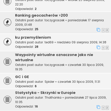
22:20
Odpowiedzi:
2
Ranking geocacherów >200
Ostatni post autor:
toczygroszek
«
poniedziałek 17 sierpnia
2009, 01:48
Odpowiedzi:
25
1
2
ku przemyśleniom
Ostatni post autor:
ted69
«
niedziela 09 sierpnia 2009, 14:38
Odpowiedzi:
28
1
2
Waypointy wirtualne oznaczone jako nie
wirtualne
Ostatni post autor:
toczygroszek
«
czwartek 30 lipca 2009,
19:35
GC i GE
Ostatni post autor:
Spider
«
czwartek 30 lipca 2009, 11:31
Odpowiedzi:
6
Statystyka - Skrzynki w Europie
Ostatni post autor:
Thathanka
«
poniedziałek 27 lipca 2009,
10:35
Odpowiedzi:
16
1
2