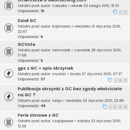
cmentarze a Geocaching.com
Ostatni post autor:
Cebulka
«
wtorek 02 lutego 2010, 15:01
Odpowiedzi:
15
1
2
Dział GC
Ostatni post autor:
trojmiasto
«
niedziela 31 stycznia 2010,
22:47
Odpowiedzi:
6
GCVote
Ostatni post autor:
nemrodek
«
czwartek 28 stycznia 2010,
17:58
Odpowiedzi:
6
gpx z GC + opis skrzynek
Ostatni post autor:
mushin
«
środa 27 stycznia 2010, 07:27
Odpowiedzi:
37
1
2
3
Publikacja skrzynki z OC bez zgody właściciela
na GC ?
Ostatni post autor:
ronja
«
niedziela 24 stycznia 2010, 22:48
Odpowiedzi:
46
1
2
3
4
Ferie zimowe z GC
Ostatni post autor:
czajapawel
«
sobota 23 stycznia 2010,
12:29