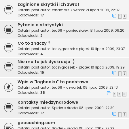
zaginione skrytki i ich zwrot
Ostatni post autor:
etnamars
«
wtorek 21 lipca 2009, 22:37
Odpowiedzi:
17
1
2
Pytanie o statystyki
Ostatni post autor:
ted69
«
poniedziałek 13 lipca 2009, 08:20
Odpowiedzi:
2
Co to znaczy ?
Ostatni post autor:
toczygroszek
«
piątek 10 lipca 2009, 23:37
Odpowiedzi:
4
Nie ma to jak dyskrecja :)
Ostatni post autor:
toczygroszek
«
piątek 10 lipca 2009, 19:29
Odpowiedzi:
15
1
2
Wpis w "logbooku" to podstawa
Ostatni post autor:
ted69
«
czwartek 09 lipca 2009, 23:18
Odpowiedzi:
38
1
2
3
Kontakty miedzynarodowe
Ostatni post autor:
Spider
«
środa 08 lipca 2009, 22:39
Odpowiedzi:
17
1
2
geocaching.com
Ostatni post autor:
Spider
«
środa 08 lipca 2009, 22:22