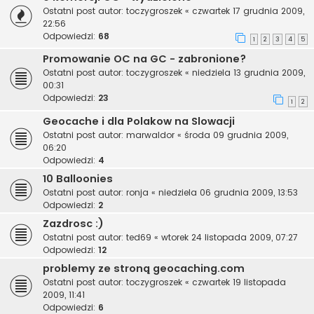
Ostatni post autor:
toczygroszek
«
czwartek 17 grudnia 2009,
22:56
Odpowiedzi:
68
1
2
3
4
5
Promowanie OC na GC - zabronione?
Ostatni post autor:
toczygroszek
«
niedziela 13 grudnia 2009,
00:31
Odpowiedzi:
23
1
2
Geocache i dla Polakow na Slowacji
Ostatni post autor:
marwaldor
«
środa 09 grudnia 2009,
06:20
Odpowiedzi:
4
10 Balloonies
Ostatni post autor:
ronja
«
niedziela 06 grudnia 2009, 13:53
Odpowiedzi:
2
Zazdrosc :)
Ostatni post autor:
ted69
«
wtorek 24 listopada 2009, 07:27
Odpowiedzi:
12
problemy ze stroną geocaching.com
Ostatni post autor:
toczygroszek
«
czwartek 19 listopada
2009, 11:41
Odpowiedzi:
6