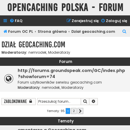
Opencaching Polska - Forum
FAQ
Zarejestruj się
Zaloguj się
S
Forum OC PL
Strona główna
Dział geocaching.com
z
Dział geocaching.com
u
Moderatorzy:
nemrodek
,
Moderatorzy
k
a
Forum
j
http://forums.groundspeak.com/GC/index.php
?showforum=74
Forum użytkowników serwisu geocaching.com
Moderatorzy:
nemrodek
,
Moderatorzy
Szukaj
Wyszukiwanie zaa
Zablokowane
Tematy: 95
1
2
Następna
Tematy