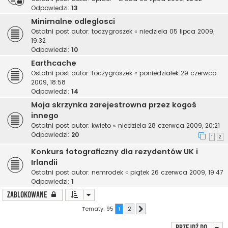
Odpowiedzi:
13
Minimalne odleglosci
Ostatni post autor:
toczygroszek
«
niedziela 05 lipca 2009,
19:32
Odpowiedzi:
10
Earthcache
Ostatni post autor:
toczygroszek
«
poniedziałek 29 czerwca
2009, 18:58
Odpowiedzi:
14
Moja skrzynka zarejestrowna przez kogoś
innego
Ostatni post autor:
kwieto
«
niedziela 28 czerwca 2009, 20:21
Odpowiedzi:
20
1
2
Konkurs fotograficzny dla rezydentów UK i
Irlandii
Ostatni post autor:
nemrodek
«
piątek 26 czerwca 2009, 19:47
Odpowiedzi:
1
Zablokowane
Tematy: 95
1
2
Następna
Przejdź do