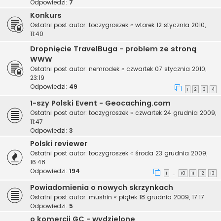
Odpowiedzi:
7
Konkurs
Ostatni post autor:
toczygroszek
«
wtorek 12 stycznia 2010,
11:40
Dropnięcie TravelBuga - problem ze stroną
WWW
Ostatni post autor:
nemrodek
«
czwartek 07 stycznia 2010,
23:19
Odpowiedzi:
49
1
2
3
4
1-szy Polski Event - Geocaching.com
Ostatni post autor:
toczygroszek
«
czwartek 24 grudnia 2009,
11:47
Odpowiedzi:
3
Polski reviewer
Ostatni post autor:
toczygroszek
«
środa 23 grudnia 2009,
16:48
Odpowiedzi:
194
1
10
11
12
13
…
Powiadomienia o nowych skrzynkach
Ostatni post autor:
mushin
«
piątek 18 grudnia 2009, 17:17
Odpowiedzi:
5
o komercji GC - wydzielone