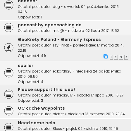
needed!
Ostatni post autor:
deg
«
czwartek 04 października 2018,
04:16
Odpowiedzi:
1
podcast by opencaching.de
Ostatni post autor:
mic@
«
niedziela 02 lipca 2017, 13:52
GeoKrety Poland - Germany Express
Ostatni post autor:
szy_mat
«
poniedziałek 17 marca 2014,
22:19
Odpowiedzi:
49
1
2
3
4
spoiler
Ostatni post autor:
eckart1928
«
niedziela 24 października
2010, 09:50
Odpowiedzi:
4
Please support this idea!
Ostatni post autor:
meteor2017
«
sobota 17 lipca 2010, 16:27
Odpowiedzi:
3
OC cache waypoints
Ostatni post autor:
pfeffer
«
niedziela 13 czerwca 2010, 23:34
Need some help
Ostatni post autor:
Bleee
«
piątek 02 kwietnia 2010, 18:45