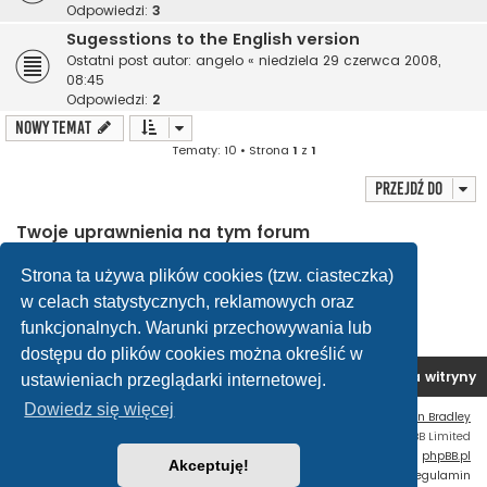
Odpowiedzi:
3
Sugesstions to the English version
Ostatni post autor:
angelo
«
niedziela 29 czerwca 2008,
08:45
Odpowiedzi:
2
NOWY TEMAT
Tematy: 10 • Strona
1
z
1
Przejdź do
Twoje uprawnienia na tym forum
Nie możesz
tworzyć nowych tematów
Nie możesz
odpowiadać w tematach
Strona ta używa plików cookies (tzw. ciasteczka)
Nie możesz
zmieniać swoich postów
w celach statystycznych, reklamowych oraz
Nie możesz
usuwać swoich postów
Nie możesz
dodawać załączników
funkcjonalnych. Warunki przechowywania lub
dostępu do plików cookies można określić w
Forum OC PL
Strona główna
Usuń ciasteczka witryny
ustawieniach przeglądarki internetowej.
Dowiedz się więcej
Flat Style by
Ian Bradley
Technologię dostarcza
phpBB
® Forum Software © phpBB Limited
Polski pakiet językowy dostarcza
phpBB.pl
Akceptuję!
Zasady ochrony danych osobowych
|
Regulamin