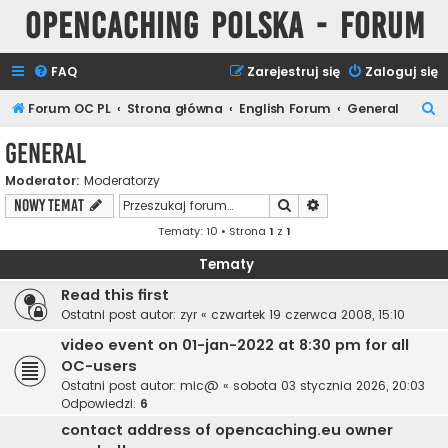
Opencaching Polska - Forum
FAQ
Zarejestruj się
Zaloguj się
S
Forum OC PL
Strona główna
English Forum
General
z
General
u
Moderator:
Moderatorzy
k
Szukaj
Wyszukiwanie zaawa
NOWY TEMAT
a
Tematy: 10 • Strona
1
z
1
j
Tematy
Read this first
Ostatni post autor:
zyr
«
czwartek 19 czerwca 2008, 15:10
video event on 01-jan-2022 at 8:30 pm for all
OC-users
Ostatni post autor:
mic@
«
sobota 03 stycznia 2026, 20:03
Odpowiedzi:
6
contact address of opencaching.eu owner