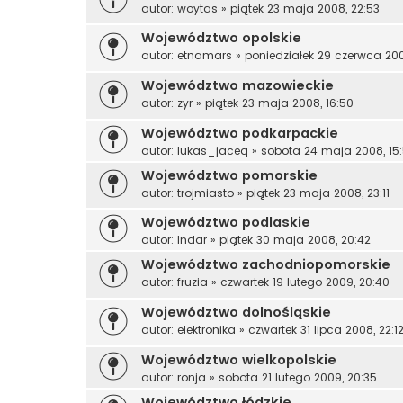
autor:
woytas
»
piątek 23 maja 2008, 22:53
Województwo opolskie
autor:
etnamars
»
poniedziałek 29 czerwca 200
Województwo mazowieckie
autor:
zyr
»
piątek 23 maja 2008, 16:50
Województwo podkarpackie
autor:
lukas_jaceq
»
sobota 24 maja 2008, 15
Województwo pomorskie
autor:
trojmiasto
»
piątek 23 maja 2008, 23:11
Województwo podlaskie
autor:
Indar
»
piątek 30 maja 2008, 20:42
Województwo zachodniopomorskie
autor:
fruzia
»
czwartek 19 lutego 2009, 20:40
Województwo dolnośląskie
autor:
elektronika
»
czwartek 31 lipca 2008, 22:1
Województwo wielkopolskie
autor:
ronja
»
sobota 21 lutego 2009, 20:35
Województwo łódzkie