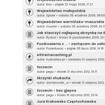
autor:
Bas
»
piątek 23 maja 2008, 17:27
Województwo małopolskie
autor:
Spider
»
sobota 05 września 2009, 08:50
Województwo warmińsko-mazurskie
autor:
mushin
»
sobota 06 września 2008, 20:1
Jak stworzyć najlepszą skrzynkę na ś
autor:
Rydzol
»
środa 14 października 2009, 23:
Pozdrowienia z ... - zachęcam do zali
autor:
Pozieduwac
»
piątek 08 lipca 2016, 14:18
eXtremecaching.pl
autor:
nurkosfera.pl
»
niedziela 01 sierpnia 2010,
Szczecin
autor:
pegu
»
wtorek 31 stycznia 2012, 19:17
Skrzynki shukachа
autor:
dombrovskii_a
»
wtorek 13 sierpnia 2013,
Szczecin - bez gjepsa
autor:
pegu
»
środa 16 stycznia 2013, 23:14
Jura Krakowsko Częstochowska