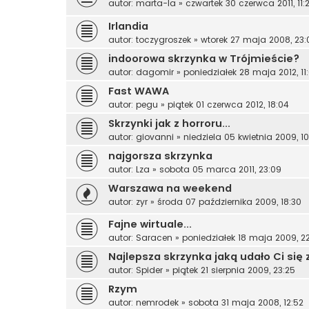
autor:
marta-la
»
czwartek 30 czerwca 2011, 11:
Irlandia
autor:
toczygroszek
»
wtorek 27 maja 2008, 23:
indoorowa skrzynka w Trójmieście?
autor:
dagomir
»
poniedziałek 28 maja 2012, 11
Fast WAWA
autor:
pegu
»
piątek 01 czerwca 2012, 18:04
Skrzynki jak z horroru...
autor:
giovanni
»
niedziela 05 kwietnia 2009, 1
najgorsza skrzynka
autor:
Lza
»
sobota 05 marca 2011, 23:09
Warszawa na weekend
autor:
zyr
»
środa 07 października 2009, 18:30
Fajne wirtuale...
autor:
Saracen
»
poniedziałek 18 maja 2009, 22
Najlepsza skrzynka jaką udało Ci się 
autor:
Spider
»
piątek 21 sierpnia 2009, 23:25
Rzym
autor:
nemrodek
»
sobota 31 maja 2008, 12:52