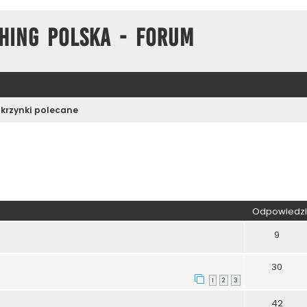
hing Polska - Forum
Skrzynki polecane
kiwanie zaawansowane
Odpowiedzi
9
30
1
2
3
42