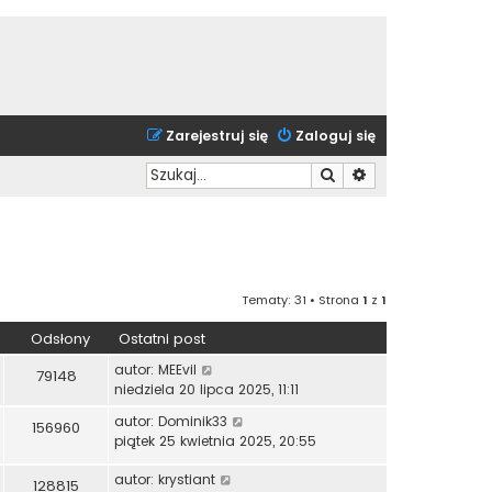
Zarejestruj się
Zaloguj się
Szukaj
Wyszukiwanie zaa
Tematy: 31 • Strona
1
z
1
Odsłony
Ostatni post
autor:
MEEvil
79148
niedziela 20 lipca 2025, 11:11
autor:
Dominik33
156960
piątek 25 kwietnia 2025, 20:55
autor:
krystiant
128815