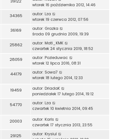
39122
wtorek 16 października 2012, 14:46
autor:
Lza
34365
wtorek 19 czerwca 2012, 07:56
autor:
Grazka
36169
środa 09 grudnia 2009, 19:39
autor:
Mati_KMK
25862
czwartek 24 stycznia 2019, 18:52
autor:
Pozieduwac
28059
wtorek 12 lipca 2016, 08:31
autor:
Sowa7
44179
wtorek 18 lutego 2014, 12:33
autor:
DriadaK
19459
poniedziałek 17 lutego 2014, 19:12
autor:
Lza
54770
czwartek 10 kwietnia 2014, 09:45
autor:
Karls
20003
czwartek 17 stycznia 2013, 23:55
autor:
Krysiul
29125