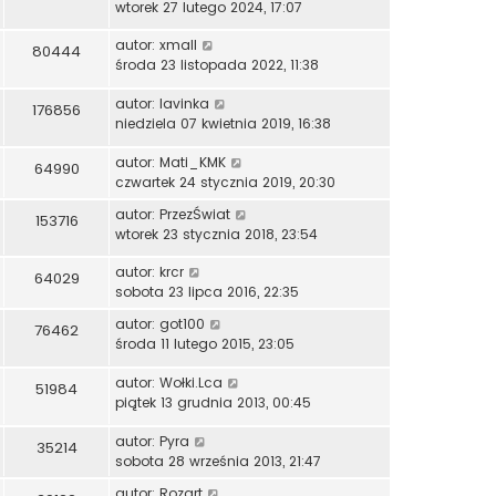
wtorek 27 lutego 2024, 17:07
autor:
xmall
80444
środa 23 listopada 2022, 11:38
autor:
lavinka
176856
niedziela 07 kwietnia 2019, 16:38
autor:
Mati_KMK
64990
czwartek 24 stycznia 2019, 20:30
autor:
PrzezŚwiat
153716
wtorek 23 stycznia 2018, 23:54
autor:
krcr
64029
sobota 23 lipca 2016, 22:35
autor:
got100
76462
środa 11 lutego 2015, 23:05
autor:
Wołki.Lca
51984
piątek 13 grudnia 2013, 00:45
autor:
Pyra
35214
sobota 28 września 2013, 21:47
autor:
Rozart