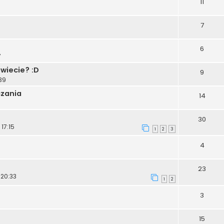
11
7
6
7
wiecie? :D
9
39
czania
14
30
 17:15
1
2
3
4
23
 20:33
1
2
3
15