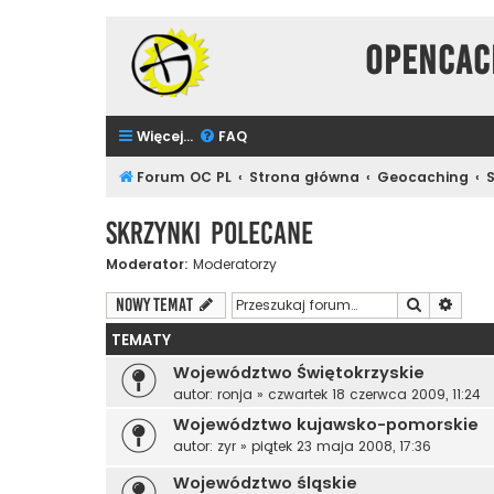
Opencac
Więcej…
FAQ
Forum OC PL
Strona główna
Geocaching
Skrzynki polecane
Moderator:
Moderatorzy
Szukaj
Wyszu
NOWY TEMAT
TEMATY
Województwo Świętokrzyskie
autor:
ronja
»
czwartek 18 czerwca 2009, 11:24
Województwo kujawsko-pomorskie
autor:
zyr
»
piątek 23 maja 2008, 17:36
Województwo śląskie