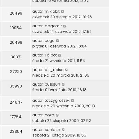
sobota 15 września 2012, 12:32
autor:
miklobit
20499
czwartek 30 sierpnia 2012, 01:28
autor:
dagomir
19054
czwartek 14 czerwca 2012, 17:52
autor:
pegu
20499
piątek 01 czerwca 2012, 18:04
autor:
Talbot
30371
środa 21 września 2011, 11:54
autor:
art_noise
27220
niedziela 20 marca 2011, 21:05
autor:
p01ss0n
33990
środa 01 września 2010, 16:18
autor:
toczygroszek
24647
niedziela 20 września 2009, 20:13
autor:
coza
17784
sobota 22 sierpnia 2009, 02:52
autor:
soolash
23354
sobota 21 lutego 2009, 16:55